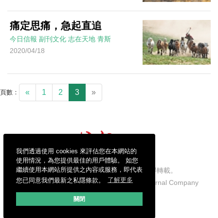
痛定思痛，急起直追
今日信報
副刊文化
志在天地
青斯
2020/04/18
«
1
2
3
»
頁數：
我們透過使用 cookies 來評估您在本網站的
使用情況，為您提供最佳的用戶體驗。 如您
繼續使用本網站所提供之內容或服務，即代表
信報財經新聞有限公司版權所有，不得轉載。
您已同意我們最新之私隱條款。
了解更多
Copyright © 2026 Hong Kong Economic Journal Company
Limited. All rights reserved.
關閉