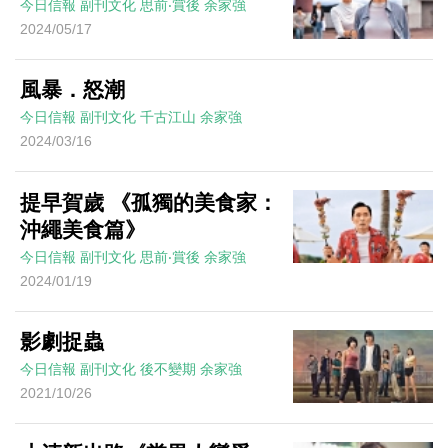
今日信報
副刊文化
思前‧賞後
余家強
2024/05/17
風暴．怒潮
今日信報
副刊文化
千古江山
余家強
2024/03/16
提早賀歲 《孤獨的美食家：
沖繩美食篇》
今日信報
副刊文化
思前‧賞後
余家強
2024/01/19
影劇捉蟲
今日信報
副刊文化
後不變期
余家強
2021/10/26