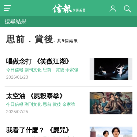
搜尋結果
思前．賞後
- 共9個結果
唱做念打 《笑傲江湖》
今日信報
副刊文化
思前．賞後
余家強
2026/01/23
太空油 《屍殺泰拳》
今日信報
副刊文化
思前‧賞後
余家強
2025/07/25
我看了什麼？ 《屍咒》