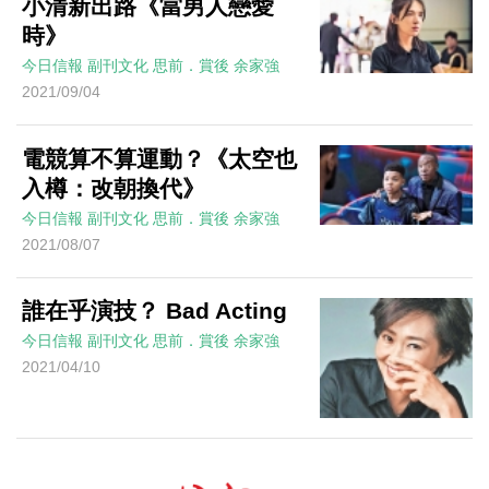
小清新出路《當男人戀愛
時》
今日信報
副刊文化
思前．賞後
余家強
2021/09/04
電競算不算運動？《太空也
入樽：改朝換代》
今日信報
副刊文化
思前．賞後
余家強
2021/08/07
誰在乎演技？ Bad Acting
今日信報
副刊文化
思前．賞後
余家強
2021/04/10