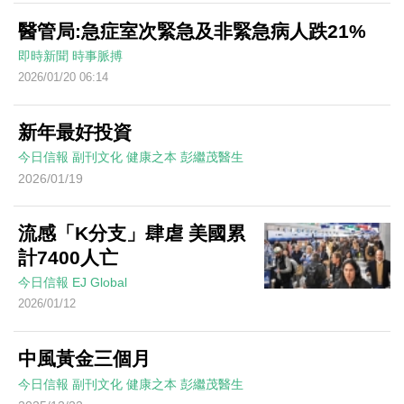
醫管局:急症室次緊急及非緊急病人跌21%
即時新聞
時事脈搏
2026/01/20 06:14
新年最好投資
今日信報
副刊文化
健康之本
彭繼茂醫生
2026/01/19
流感「K分支」肆虐 美國累
計7400人亡
今日信報
EJ Global
2026/01/12
中風黃金三個月
今日信報
副刊文化
健康之本
彭繼茂醫生