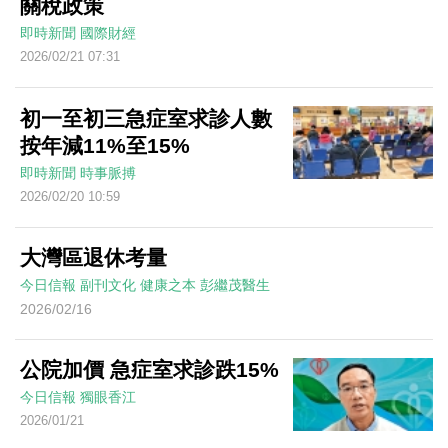
關稅政策
即時新聞
國際財經
2026/02/21 07:31
初一至初三急症室求診人數
按年減11%至15%
即時新聞
時事脈搏
2026/02/20 10:59
大灣區退休考量
今日信報
副刊文化
健康之本
彭繼茂醫生
2026/02/16
公院加價 急症室求診跌15%
今日信報
獨眼香江
2026/01/21