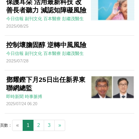
保護耳朵 活用最新科技 改
善長者聽力 減認知障礙風險
今日信報
副刊文化
百本醫療
彭繼茂醫生
2025/08/25
控制壞膽固醇 逆轉中風風險
今日信報
副刊文化
百本醫療
彭繼茂醫生
2025/07/28
鄧耀鏗下月25日出任新界東
聯網總監
即時新聞
時事脈搏
2025/07/24 06:20
«
1
2
3
»
頁數：