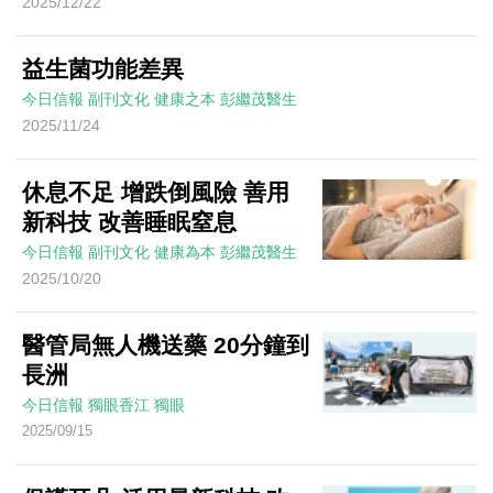
2025/12/22
益生菌功能差異
今日信報
副刊文化
健康之本
彭繼茂醫生
2025/11/24
休息不足 增跌倒風險 善用
新科技 改善睡眠窒息
今日信報
副刊文化
健康為本
彭繼茂醫生
2025/10/20
醫管局無人機送藥 20分鐘到
長洲
今日信報
獨眼香江
獨眼
2025/09/15