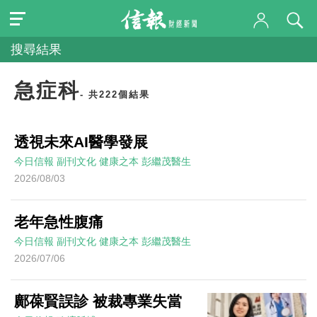
搜尋結果
急症科
- 共222個結果
透視未來AI醫學發展
今日信報
副刊文化
健康之本
彭繼茂醫生
2026/08/03
老年急性腹痛
今日信報
副刊文化
健康之本
彭繼茂醫生
2026/07/06
鄺葆賢誤診 被裁專業失當