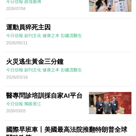
今日信報
政壇脈搏
2026/07/04
運動員猝死主因
今日信報
副刊文化
健康之本
彭繼茂醫生
2026/05/11
火災逃生黃金三分鐘
今日信報
副刊文化
健康之本
彭繼茂醫生
2026/03/16
醫專問診培訓採自家AI平台
今日信報
獨眼香江
2026/03/03
國際早班車丨美國最高法院推翻特朗普全球