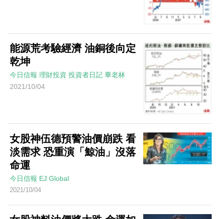
能源荒考驗經濟 油銅後向定
乾坤
今日信報
理財投資
投資者日記
畢老林
2021/10/04
女股神伍德預警油價崩跌 看
淡需求 恐重演「鯨油」沒落
命運
今日信報
EJ Global
2021/10/04