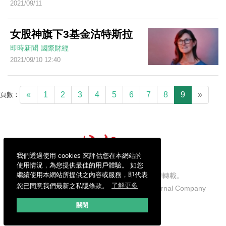
2021/09/11
女股神旗下3基金沽特斯拉
即時新聞
國際財經
2021/09/10 12:40
«
1
2
3
4
5
6
7
8
9
»
頁數：
我們透過使用 cookies 來評估您在本網站的
使用情況，為您提供最佳的用戶體驗。 如您
繼續使用本網站所提供之內容或服務，即代表
信報財經新聞有限公司版權所有，不得轉載。
您已同意我們最新之私隱條款。
了解更多
Copyright © 2026 Hong Kong Economic Journal Company
Limited. All rights reserved.
關閉