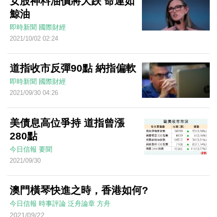
女股神料油價將大跌 命運如
鯨油
即時新聞
國際財經
2021/10/02 02:24
道指收市反彈90點 納指偏軟
即時新聞
國際財經
2021/09/30 04:26
美債息高位爭持 道指曾漲
280點
今日信報
要聞
2021/09/30
澳門橫琴快進之時，香港如何?
今日信報
時事評論
泛舟論章
方舟
2021/09/22