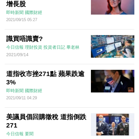
增長股
即時新聞
國際財經
2021/09/15 05:27
識買唔識賣?
今日信報
理財投資
投資者日記
畢老林
2021/09/14
道指收市挫271點 蘋果跌逾
3%
即時新聞
國際財經
2021/09/11 04:29
美議員倡回購徵稅 道指倒跌
271
今日信報
要聞