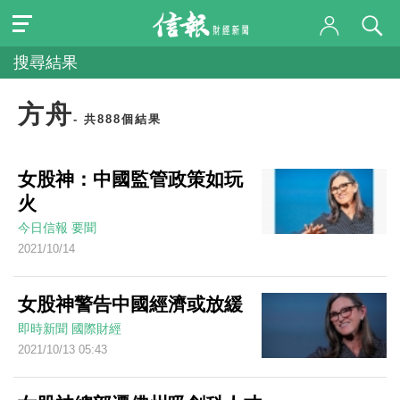
搜尋結果
方舟
- 共888個結果
女股神：中國監管政策如玩
火
今日信報
要聞
2021/10/14
女股神警告中國經濟或放緩
即時新聞
國際財經
2021/10/13 05:43