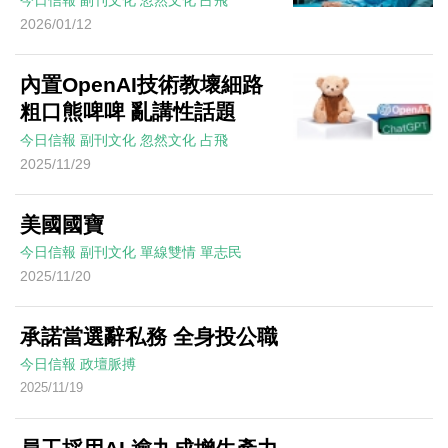
今日信報
副刊文化
忽然文化
占飛
2026/01/12
內置OpenAI技術教壞細路
粗口熊啤啤 亂講性話題
今日信報
副刊文化
忽然文化
占飛
2025/11/29
美國國寶
今日信報
副刊文化
單線雙情
單志民
2025/11/20
承諾當選辭私務 全身投公職
今日信報
政壇脈搏
2025/11/19