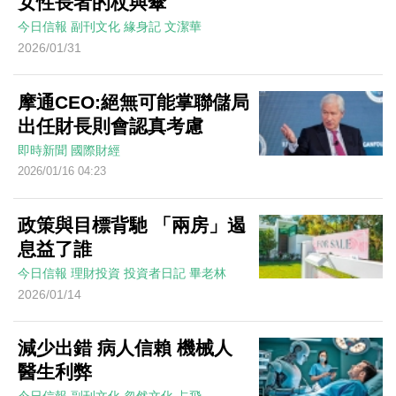
女性長者的杖與傘
今日信報
副刊文化
緣身記
文潔華
2026/01/31
摩通CEO:絕無可能掌聯儲局
出任財長則會認真考慮
即時新聞
國際財經
2026/01/16 04:23
政策與目標背馳 「兩房」遏
息益了誰
今日信報
理財投資
投資者日記
畢老林
2026/01/14
減少出錯 病人信賴 機械人
醫生利弊