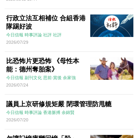
行政立法互相補位 合組香港
隊踢好波
今日信報
時事評論
社評
社評
2026/07/29
比恐怖片更恐怖 《母性本
能：德州奪胎案》
今日信報
副刊文化
思前‧賞後
余家強
2026/07/24
議員上京研修規矩嚴 閉環管理防甩轆
今日信報
時事評論
香港脈搏
余錦賢
2026/07/20