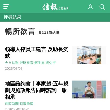
搜尋結果
暢所欲言
- 共331個結果
領導人撐員工建言 反助長沉
默
今日信報
理財投資
解牛集
龔亞平
2026/08/08
地區諮詢會丨李家超:五年規
劃與施政報告同時諮詢一脈
相承
即時新聞
時事脈搏
2026/08/02 10:44