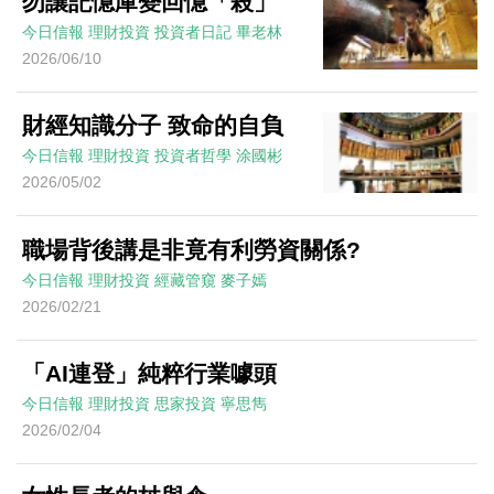
勿讓記憶庫變回憶「殺」
今日信報
理財投資
投資者日記
畢老林
2026/06/10
財經知識分子 致命的自負
今日信報
理財投資
投資者哲學
涂國彬
2026/05/02
職場背後講是非竟有利勞資關係?
今日信報
理財投資
經藏管窺
麥子嫣
2026/02/21
「AI連登」純粹行業噱頭
今日信報
理財投資
思家投資
寧思雋
2026/02/04