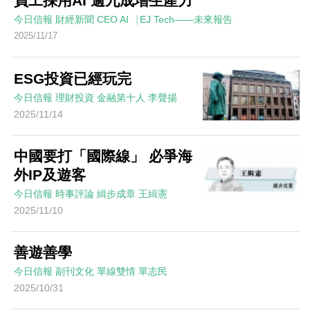
員工採用AI 逾九成增生產力
今日信報
財經新聞
CEO AI⎹ EJ Tech——未來報告
2025/11/17
ESG投資已經玩完
今日信報
理財投資
金融第十人
李聲揚
2025/11/14
中國要打「國際線」 必爭海
外IP及遊客
今日信報
時事評論
緝步成章
王緝憲
2025/11/10
善遊善學
今日信報
副刊文化
單線雙情
單志民
2025/10/31