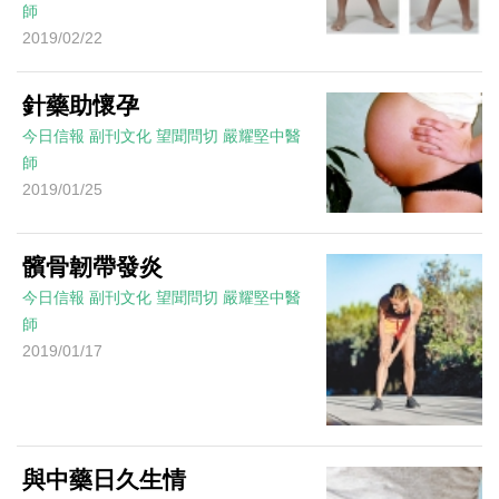
師
2019/02/22
針藥助懷孕
今日信報
副刊文化
望聞問切
嚴耀堅中醫
師
2019/01/25
髕骨韌帶發炎
今日信報
副刊文化
望聞問切
嚴耀堅中醫
師
2019/01/17
與中藥日久生情