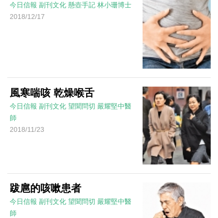
今日信報
副刊文化
懸壺手記
林小珊博士
2018/12/17
風寒喘咳 乾燥喉舌
今日信報
副刊文化
望聞問切
嚴耀堅中醫
師
2018/11/23
跋扈的咳嗽患者
今日信報
副刊文化
望聞問切
嚴耀堅中醫
師