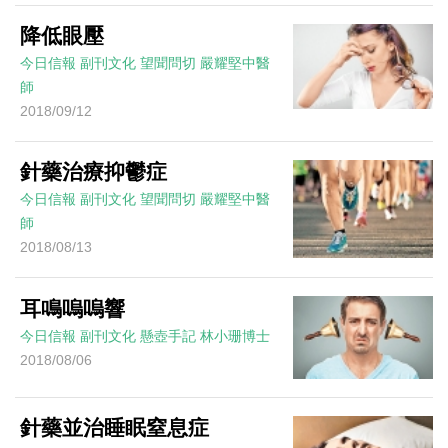
降低眼壓
今日信報
副刊文化
望聞問切
嚴耀堅中醫
師
2018/09/12
針藥治療抑鬱症
今日信報
副刊文化
望聞問切
嚴耀堅中醫
師
2018/08/13
耳鳴嗚嗚響
今日信報
副刊文化
懸壺手記
林小珊博士
2018/08/06
針藥並治睡眠窒息症