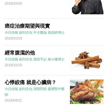
2018/10/26
癌症治療期望與現實
今日信報
副刊文化
中大醫論
黃韻婷博士
2018/10/19
經常腹瀉的他
今日信報
副刊文化
懸壺手記
林小珊博士
2018/10/15
心悸絞痛 就是心臟病？
今日信報
副刊文化
望聞問切
嚴耀堅中醫
師
2018/09/21