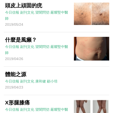
頭皮上頑固的疣
今日信報
副刊文化
望聞問切
嚴耀堅中醫
師
2019/05/24
什麼是風癩？
今日信報
副刊文化
望聞問切
嚴耀堅中醫
師
2019/04/26
體能之源
今日信報
副刊文化
康和健
顧小培
2019/04/23
X形腿膝痛
今日信報
副刊文化
望聞問切
嚴耀堅中醫