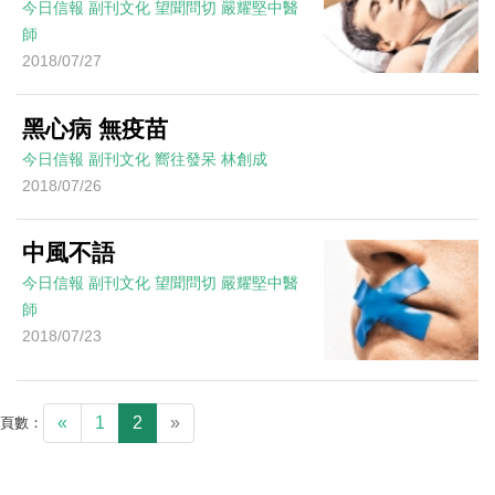
今日信報
副刊文化
望聞問切
嚴耀堅中醫
師
2018/07/27
黑心病 無疫苗
今日信報
副刊文化
嚮往發呆
林創成
2018/07/26
中風不語
今日信報
副刊文化
望聞問切
嚴耀堅中醫
師
2018/07/23
«
1
2
»
頁數：