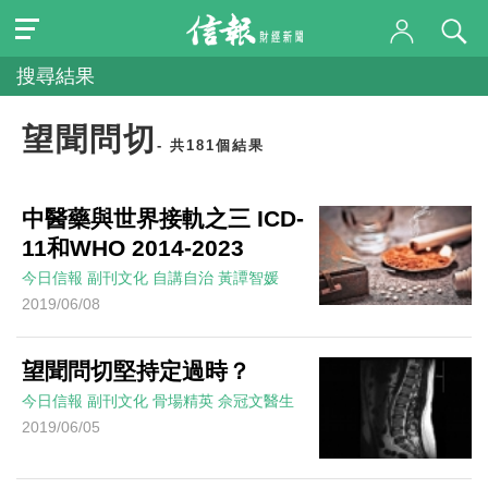
搜尋結果
望聞問切
- 共181個結果
中醫藥與世界接軌之三 ICD-
11和WHO 2014-2023
今日信報
副刊文化
自講自治
黃譚智媛
2019/06/08
望聞問切堅持定過時？
今日信報
副刊文化
骨場精英
佘冠文醫生
2019/06/05