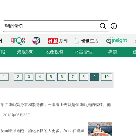
信報
港股360
地產投資
財富管理
專題
1
...
2
3
4
5
6
7
8
9
10
，還穿了運動緊身衣和緊身褲，一眼看上去就是個運動員的模樣。他
2018年06月22日
反而吃得過飽、消化不良的人更多。Anna在連續