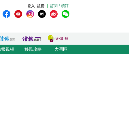
登入
註冊
|
訂閱 / 續訂
信報視頻
移民攻略
大灣區