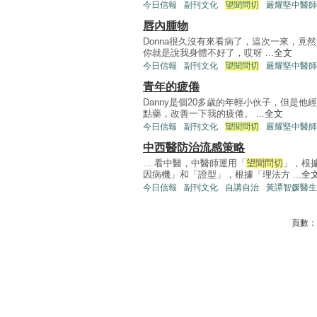
今日信報
副刊文化
望聞問切
嚴耀堅中醫師
唇內腫物
Donna很久沒有來看病了，這次一來，
你就是說我身體不好了，哎呀 ...
全文
今日信報
副刊文化
望聞問切
嚴耀堅中醫師
青年的疲倦
Danny是個20多歲的年輕小伙子，但是
點藥，改善一下我的疲倦。 ...
全文
今日信報
副刊文化
望聞問切
嚴耀堅中醫師
中西醫防治流感策略
... 看中醫，中醫師運用「
望聞問切
」，根
因病機」和「證型」，根據「理法方 ...
全
今日信報
副刊文化
自講自治
黃譚智媛醫生
頁數：