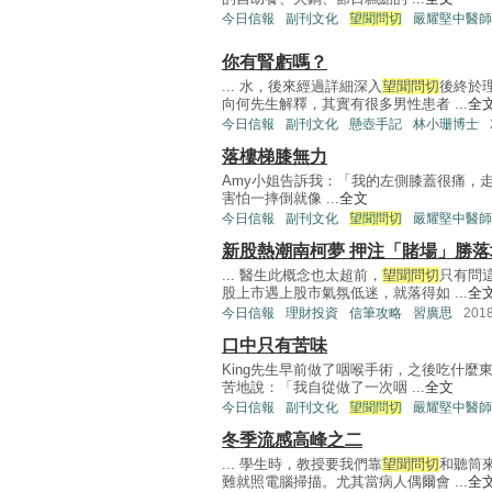
今日信報
副刊文化
望聞問切
嚴耀堅中醫師
你有腎虧嗎？
... 水，後來經過詳細深入
望聞問切
後終於
向何先生解釋，其實有很多男性患者 ...
全
今日信報
副刊文化
懸壺手記
林小珊博士
落樓梯膝無力
Amy小姐告訴我：「我的左側膝蓋很痛，
害怕一摔倒就像 ...
全文
今日信報
副刊文化
望聞問切
嚴耀堅中醫師
新股熱潮南柯夢 押注「賭場」勝落
... 醫生此概念也太超前，
望聞問切
只有問
股上市遇上股市氣氛低迷，就落得如 ...
全
今日信報
理財投資
信筆攻略
習廣思
201
口中只有苦味
King先生早前做了咽喉手術，之後吃什
苦地說：「我自從做了一次咽 ...
全文
今日信報
副刊文化
望聞問切
嚴耀堅中醫師
冬季流感高峰之二
... 學生時，教授要我們靠
望聞問切
和聽筒
難就照電腦掃描。尤其當病人偶爾會 ...
全