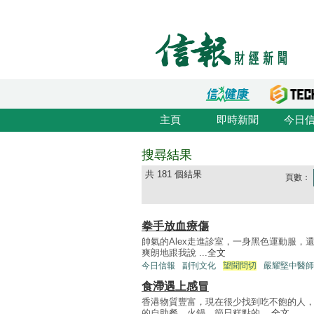
主頁
即時新聞
今日
搜尋結果
共 181 個結果
頁數：
拳手放血療傷
帥氣的Alex走進診室，一身黑色運動服
爽朗地跟我說 ...
全文
今日信報
副刊文化
望聞問切
嚴耀堅中醫師
食滯遇上感冒
香港物質豐富，現在很少找到吃不飽的人，
的自助餐、火鍋、節日糕點的 ...
全文