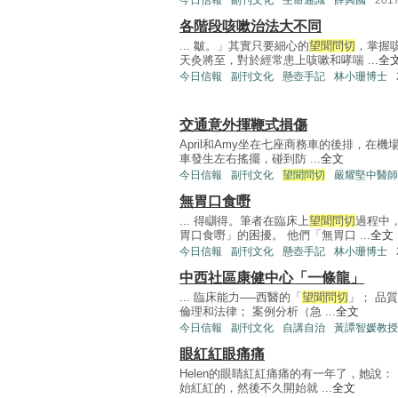
今日信報
副刊文化
生命通識
薛興國
201
各階段咳嗽治法大不同
... 皺。」其實只要細心的
望聞問切
，掌握
天灸將至，對於經常患上咳嗽和哮喘 ...
全
今日信報
副刊文化
懸壺手記
林小珊博士
交通意外揮鞭式損傷
April和Amy坐在七座商務車的後排，
車發生左右搖擺，碰到防 ...
全文
今日信報
副刊文化
望聞問切
嚴耀堅中醫師
無胃口食嘢
... 得瞓得。筆者在臨床上
望聞問切
過程中
胃口食嘢」的困擾。 他們「無胃口 ...
全文
今日信報
副刊文化
懸壺手記
林小珊博士
中西社區康健中心「一條龍」
... 臨床能力──西醫的「
望聞問切
」； 品
倫理和法律； 案例分析（急 ...
全文
今日信報
副刊文化
自講自治
黃譚智媛教授
眼紅紅眼痛痛
Helen的眼睛紅紅痛痛的有一年了，她說
始紅紅的，然後不久開始就 ...
全文