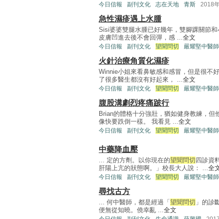
今日信報
副刊文化
志在天地
青斯
2018
急性濕疹遇上水腫
Sisi婆婆雙腿水腫已好幾年，雙腳踝關
皮膚凹進去後不會回彈，感 ...
全文
今日信報
副刊文化
望聞問切
嚴耀堅中醫師
火針治療角質化濕疹
Winnie小姐來看鼻敏感和感冒，但是很
了很多醫生都沒有好起來， ...
全文
今日信報
副刊文化
望聞問切
嚴耀堅中醫師
腹股溝劇烈疼痛跛行
Brian的體格十分強壯，猶如健身教練，
像快要跌倒一樣。 我看見 ...
全文
今日信報
副刊文化
望聞問切
嚴耀堅中醫師
中藥降血壓
... 定的方劑。以你現在的
望聞問切
四診資
肝陽上亢的狀態啊。」校長大人說： ...
全
今日信報
副刊文化
望聞問切
嚴耀堅中醫師
尋找古方
... 何中醫師，都是經過「
望聞問切
」的診
便無從知曉。僥幸亂 ...
全文