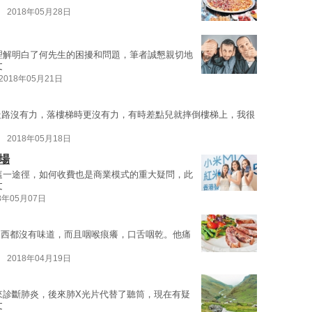
2018年05月28日
理解明白了何先生的困擾和問題，筆者誠懇親切地
文
2018年05月21日
走路沒有力，落樓梯時更沒有力，有時差點兒就摔倒樓梯上，我很
2018年05月18日
場
這一途徑，如何收費也是商業模式的重大疑問，此
文
8年05月07日
麼東西都沒有味道，而且咽喉痕癢，口舌咽乾。他痛
2018年04月19日
來診斷肺炎，後來肺X光片代替了聽筒，現在有疑
文