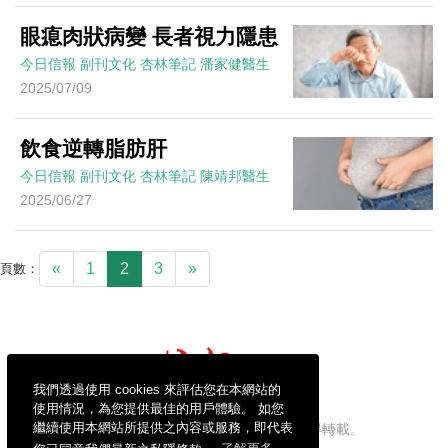
眼瘜肉狀病變 長者視力隱患
今日信報
副刊文化
杏林筆記
潘家健醫生
2025/07/09
飲食逆轉脂肪肝
今日信報
副刊文化
杏林筆記
陳靖邦醫生
2025/06/27
«
1
2
3
»
頁數：
我們透過使用 cookies 來評估您在本網站的
使用情況，為您提供最佳的用戶體驗。 如您
繼續使用本網站所提供之內容或服務，即代表
信報財經新聞有限公司版權所有，不得轉載。