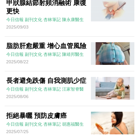
甲狀腺結節射頻消融術 康復
更快
今日信報
副刊文化
杏林筆記
陳永康醫生
2025/09/03
脂肪肝愈嚴重 增心血管風險
今日信報
副刊文化
杏林筆記
陳靖邦醫生
2025/08/22
長者避免跌傷 自我測肌少症
今日信報
副刊文化
杏林筆記
汪家智脊醫
2025/08/06
拒絕暴曬 預防皮膚癌
今日信報
副刊文化
杏林筆記
胡惠福醫生
2025/07/25