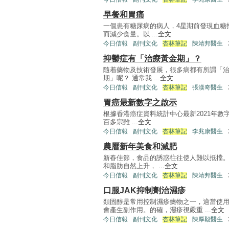
早餐和胃痛
一個患有糖尿病的病人，4星期前發現血糖
而減少食量。以 ...
全文
今日信報
副刊文化
杏林筆記
陳靖邦醫生
抑鬱症有「治療黃金期」？
隨着藥物及技術發展，很多病都有所謂「
期」呢？ 通常我 ...
全文
今日信報
副刊文化
杏林筆記
張漢奇醫生
胃癌最新數字之啟示
根據香港癌症資料統計中心最新2021年數
百多宗雖 ...
全文
今日信報
副刊文化
杏林筆記
李兆康醫生
農曆新年美食和減肥
新春佳節，食品的誘惑往往使人難以抵擋
和脂肪自然上升， ...
全文
今日信報
副刊文化
杏林筆記
陳靖邦醫生
口服JAK抑制劑治濕疹
類固醇是常用控制濕疹藥物之一，適當使
會產生副作用。的確，濕疹視嚴重 ...
全文
今日信報
副刊文化
杏林筆記
陳厚毅醫生