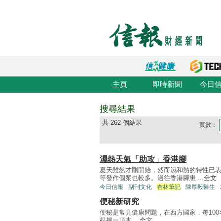
主頁
即時新聞
今日
搜尋結果
共 262 個結果
頁數：
濕熱天氣「助攻」香港腳
夏天雖然才剛開始，然而濕和熱的特性已
等發作個案也較多。過往香港腳患 ...
全文
今日信報
副刊文化
杏林筆記
陳厚毅醫生
便秘新研究
便秘是常見健康問題，在西方國家，每10
根據一項本 ...
全文