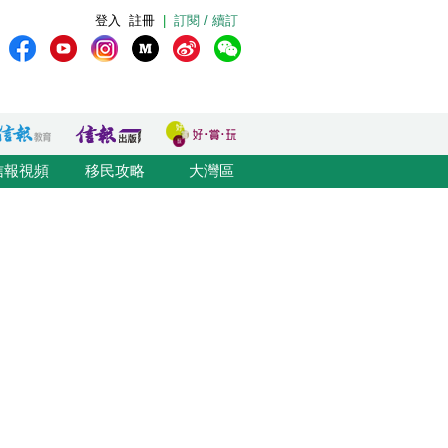
登入
註冊
|
訂閱 / 續訂
信報視頻
移民攻略
大灣區