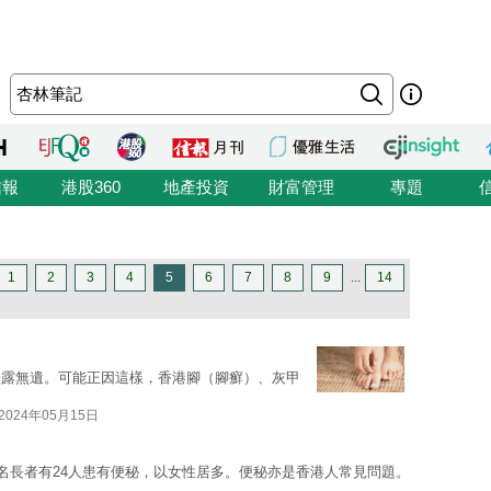
信報
港股360
地產投資
財富管理
專題
1
2
3
4
5
6
7
8
9
...
14
表露無遺。可能正因這樣，香港腳（腳癬）、灰甲
2024年05月15日
0名長者有24人患有便秘，以女性居多。便秘亦是香港人常見問題。