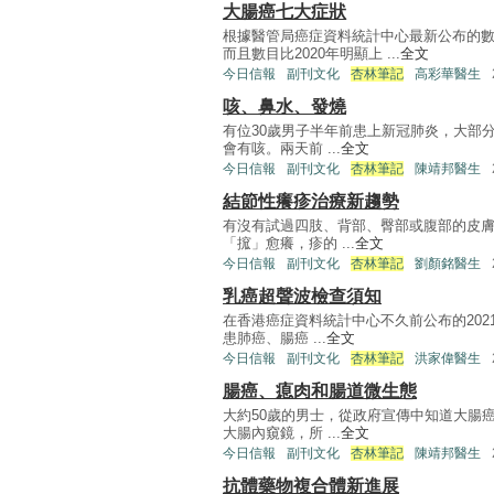
大腸癌七大症狀
根據醫管局癌症資料統計中心最新公布的數
而且數目比2020年明顯上 ...
全文
今日信報
副刊文化
杏林筆記
高彩華醫生
咳、鼻水、發燒
有位30歲男子半年前患上新冠肺炎，大部
會有咳。兩天前 ...
全文
今日信報
副刊文化
杏林筆記
陳靖邦醫生
結節性癢疹治療新趨勢
有沒有試過四肢、背部、臀部或腹部的皮
「搲」愈癢，疹的 ...
全文
今日信報
副刊文化
杏林筆記
劉顏銘醫生
乳癌超聲波檢查須知
在香港癌症資料統計中心不久前公布的20
患肺癌、腸癌 ...
全文
今日信報
副刊文化
杏林筆記
洪家偉醫生
腸癌、瘜肉和腸道微生態
大約50歲的男士，從政府宣傳中知道大腸
大腸內窺鏡，所 ...
全文
今日信報
副刊文化
杏林筆記
陳靖邦醫生
抗體藥物複合體新進展