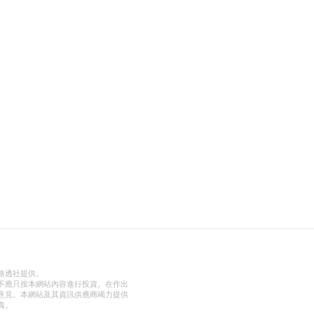
路透社提供。
不應只按本網站內容進行投資。在作出
意見。本網站及其資訊供應商竭力提供
責。