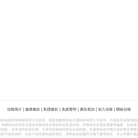
|
|
|
|
|
|
信報簡介
服務條款
私隱條款
免責聲明
廣告查詢
加入信報
聯絡信報
資料由財經智珠網有限公司提供。期貨指數資料由天滙財經有限公司提供。外滙及黃金報價由
，本網站內容亦並非就任何個別投資者的特定投資目標、財務狀況及個別需要而編製。投資者
的特點、其本身的投資目標、可承受的風險程度及其他因素，並適當地尋求獨立的財務及專業
確而可靠的資料，但並不保證資料絕對無誤，資料如有錯漏而令閣下蒙受損失，本公司概不負