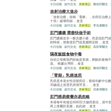
今日信報
副刊文化
杏林筆記
陳靖邦醫生
放射治療大進步
「放射治療」俗稱「電療」，在癌症治療上
十倍）破壞癌細 ...
全文
今日信報
副刊文化
杏林筆記
李兆康醫生
肛門膿瘍 需盡快做手術
肛門膿瘍並非一般含膿小瘡，而是指肛門
的時候，便會使肛門或直腸附近軟 ...
全文
今日信報
副刊文化
杏林筆記
高彩華醫生
隔夜飯餸食物中毒
自幼父母教我們節儉是美德，剩餘的食物
道。 根據台灣癌 ...
全文
今日信報
副刊文化
杏林筆記
陳靖邦醫生
「零期」乳癌迷思
乳癌是本港女性頭號癌症，發病年齡中位數
30歲或之前患乳癌很罕見， ...
全文
今日信報
副刊文化
杏林筆記
洪家偉醫生
肛門癌易察覺亦易忽略
本港每年有接近6000宗大腸癌新症，當中
再上便屬於直腸，如此細 ...
全文
今日信報
副刊文化
杏林筆記
李兆康醫生