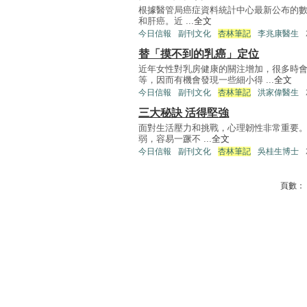
根據醫管局癌症資料統計中心最新公布的數
和肝癌。近 ...
全文
今日信報
副刊文化
杏林筆記
李兆康醫生
替「摸不到的乳癌」定位
近年女性對乳房健康的關注增加，很多時會
等，因而有機會發現一些細小得 ...
全文
今日信報
副刊文化
杏林筆記
洪家偉醫生
三大秘訣 活得堅強
面對生活壓力和挑戰，心理韌性非常重要。
弱，容易一蹶不 ...
全文
今日信報
副刊文化
杏林筆記
吳桂生博士
頁數：