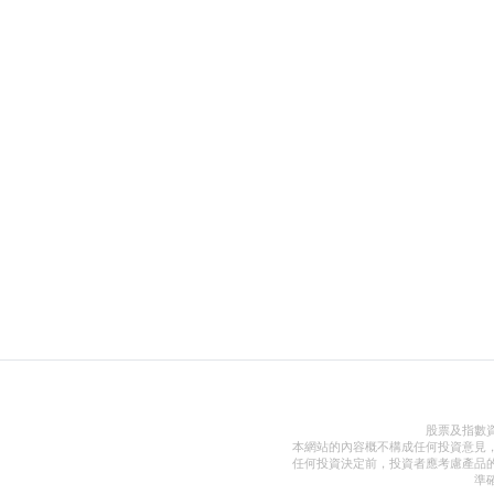
股票及指數
本網站的內容概不構成任何投資意見
任何投資決定前，投資者應考慮產品
準