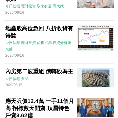
今日信報
理財投資
取之有道
田大武
2026/06/16
地產股高位急回 八折收貨有
得諗
今日信報
理財投資
信析
信報投資分析研
究部
2026/06/16
內房第二波重組 債轉股為主
今日信報
要聞
2026/06/15
應天呎價12.4萬 一手11個月
高 招標數天開齋 頂層特色
戶賣3.62億