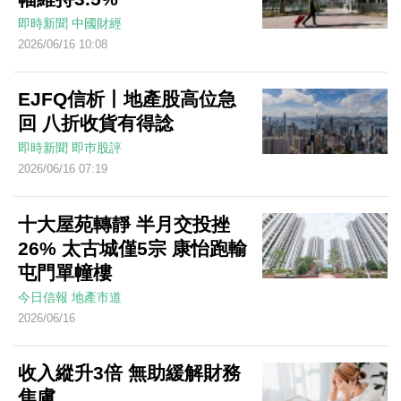
即時新聞
中國財經
2026/06/16 10:08
EJFQ信析丨地產股高位急
回 八折收貨有得諗
即時新聞
即巿股評
2026/06/16 07:19
十大屋苑轉靜 半月交投挫
26% 太古城僅5宗 康怡跑輸
屯門單幢樓
今日信報
地產市道
2026/06/16
收入縱升3倍 無助緩解財務
焦慮