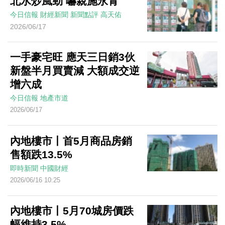
北水炒風勁 嚇親施永青
今日信報
財經新聞
新聞點評
高天佑
2026/06/17
一手豪宅旺 應天三日銷3伙
新盤半月買賣減 大額成交逆
增六成
今日信報
地產市道
2026/06/17
內地樓市丨首5月商品房銷
售額跌13.5%
即時新聞
中國財經
2026/06/16 10:25
內地樓市丨5月70城房價跌
幅維持3.5%