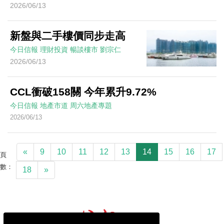
2026/06/13
新盤與二手樓價同步走高
今日信報
理財投資
暢談樓市
劉宗仁
2026/06/13
CCL衝破158關 今年累升9.72%
今日信報
地產市道
周六地產專題
2026/06/13
«
9
10
11
12
13
14
15
16
17
頁
數：
18
»