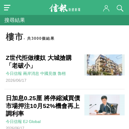
搜尋結果
樓市
- 共3000個結果
Z世代拒做樓奴 大城搶購
「老破小」
今日信報
兩岸消息
中國見微
魯栩
2026/06/17
日加息0.25厘 將停縮減買債
市場押注10月52%機會再上
調利率
今日信報
EJ Global
2026/06/17