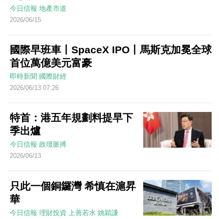
今日信報
地產市道
2026/06/15
國際早班車丨SpaceX IPO丨馬斯克加冕全球
首位萬億美元富豪
即時新聞
國際財經
2026/06/13 07:26
特首：港五年規劃料提早下
季出爐
今日信報
政壇脈搏
2026/06/13
只此一個銅鑼灣 希慎在滬昇
華
今日信報
理財投資
上善若水
姚穎謙