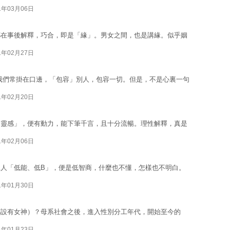
1年03月06日
都在事後解釋，巧合，即是「緣」。男女之間，也是講緣。似乎姻
1年02月27日
我們常掛在口邊，「包容」別人，包容一切。但是，不是心裏一句
1年02月20日
「靈感」，便有動力，能下筆千言，且十分流暢。理性解釋，真是
1年02月06日
人「低能、低B」，便是低智商，什麼也不懂，怎樣也不明白。
1年01月30日
都設有女神）？母系社會之後，進入性別分工年代，開始至今的
1年01月23日