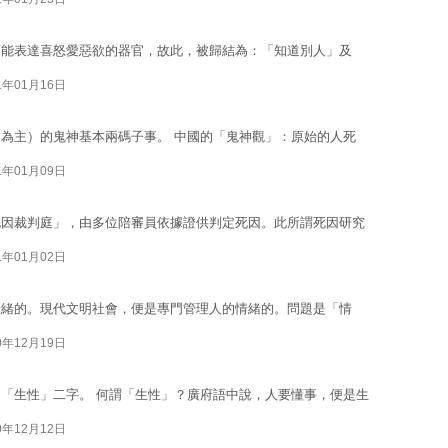
類能表達喜怒愛惡欲的器官，故此，被歸結為：「知道別人」及
1年01月16日
為主）的鬼神基本兩碼子事。 中國的「鬼神觀」：原始的人死
1年01月09日
死因裁判庭」，由多位陪審員依據證供判定死因。此所謂死因研究
1年01月02日
情緒的。現代文明社會，便是專門管理人的情緒的。問題是「情
0年12月19日
「生性」二字。 何謂「生性」？廣府語中說，人要懂事，便是生
0年12月12日