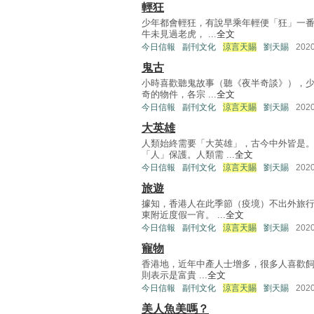
輕狂
少年都會輕狂，有說早乘年輕便「狂」一番
牛未見過老虎， ...
全文
今日信報
副刊文化
涼言天賜
劉天賜
202
鬼古
小時喜歡聽鬼故事（聽《夜半奇談》），少
奇的物件，各宗 ...
全文
今日信報
副刊文化
涼言天賜
劉天賜
202
大英雄
人類始終需要「大英雄」，古今中外皆是
「人」保護。人類需 ...
全文
今日信報
副刊文化
涼言天賜
劉天賜
202
旅遊
據知，香港人在此季節（疫境）不出外旅
東附近度假一宵。 ...
全文
今日信報
副刊文化
涼言天賜
劉天賜
202
寵物
香港地，近年中產人士增多，很多人喜歡飼
則表示是富貴 ...
全文
今日信報
副刊文化
涼言天賜
劉天賜
202
美人魚美嗎？