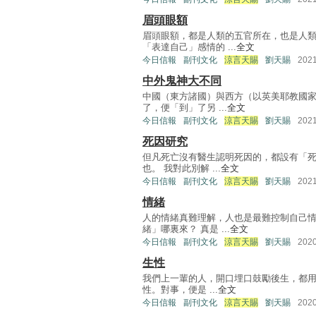
眉頭眼額
眉頭眼額，都是人類的五官所在，也是人
「表達自己」感情的 ...
全文
今日信報
副刊文化
涼言天賜
劉天賜
202
中外鬼神大不同
中國（東方諸國）與西方（以英美耶教國家
了，便「到」了另 ...
全文
今日信報
副刊文化
涼言天賜
劉天賜
202
死因研究
但凡死亡沒有醫生認明死因的，都設有「
也。 我對此別解 ...
全文
今日信報
副刊文化
涼言天賜
劉天賜
202
情緒
人的情緒真難理解，人也是最難控制自己
緒」哪裏來？ 真是 ...
全文
今日信報
副刊文化
涼言天賜
劉天賜
202
生性
我們上一輩的人，開口埋口鼓勵後生，都用
性。對事，便是 ...
全文
今日信報
副刊文化
涼言天賜
劉天賜
202