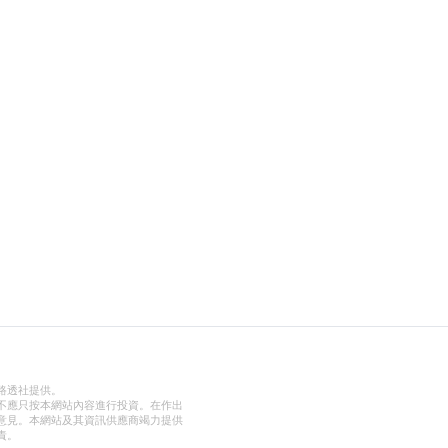
路透社提供。
不應只按本網站內容進行投資。在作出
意見。本網站及其資訊供應商竭力提供
責。