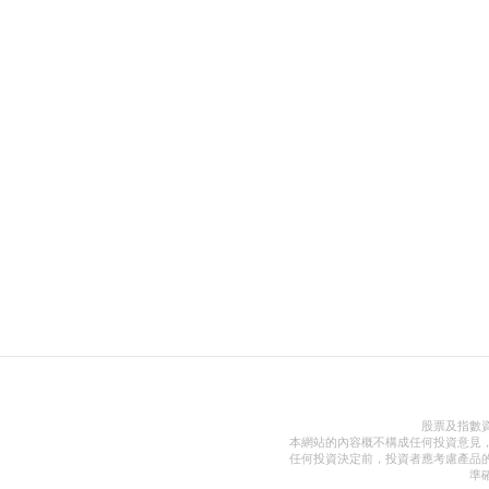
股票及指數
本網站的內容概不構成任何投資意見
任何投資決定前，投資者應考慮產品
準