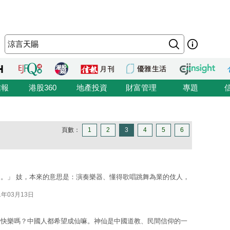
信報
港股360
地產投資
財富管理
專題
頁數：
1
2
3
4
5
6
。」 妓，本來的意思是：演奏樂器、懂得歌唱跳舞為業的伎人，
1年03月13日
好快樂嗎？中國人都希望成仙嘛。神仙是中國道教、民間信仰的一