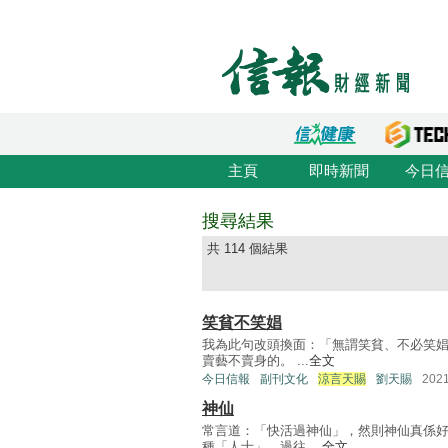
主頁
即時新聞
今日
搜尋結果
共 114 個結果
笑貧不笑娼
我為此句改頭換面：「無謂笑貧、不必笑娼
賣藝不賣身的。 ...
全文
今日信報
副刊文化
涼言天賜
劉天賜
202
神仙
常言道：「快活過神仙」，然則神仙真係
種「人士」，過往 ...
全文