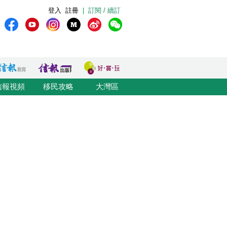
登入
註冊
|
訂閱 / 續訂
信報視頻
移民攻略
大灣區