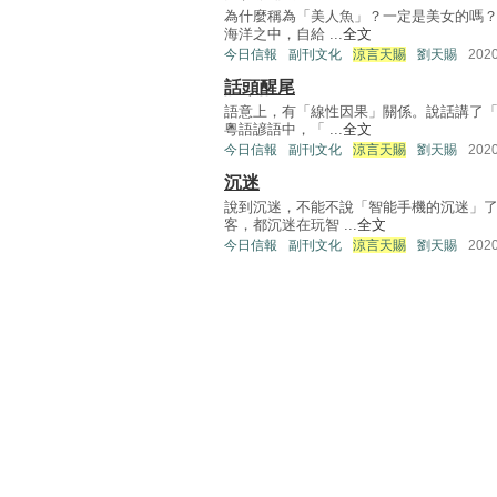
為什麼稱為「美人魚」？一定是美女的嗎？
海洋之中，自給 ...
全文
今日信報
副刊文化
涼言天賜
劉天賜
202
話頭醒尾
語意上，有「線性因果」關係。說話講了
粵語諺語中，「 ...
全文
今日信報
副刊文化
涼言天賜
劉天賜
202
沉迷
說到沉迷，不能不說「智能手機的沉迷」
客，都沉迷在玩智 ...
全文
今日信報
副刊文化
涼言天賜
劉天賜
202