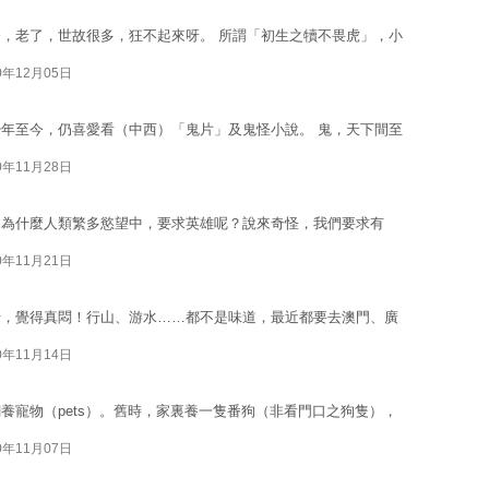
，老了，世故很多，狂不起來呀。 所謂「初生之犢不畏虎」，小
0年12月05日
年至今，仍喜愛看（中西）「鬼片」及鬼怪小說。 鬼，天下間至
0年11月28日
。為什麼人類繁多慾望中，要求英雄呢？說來奇怪，我們要求有
0年11月21日
行，覺得真悶！行山、游水……都不是味道，最近都要去澳門、廣
0年11月14日
養寵物（pets）。舊時，家裏養一隻番狗（非看門口之狗隻），
0年11月07日