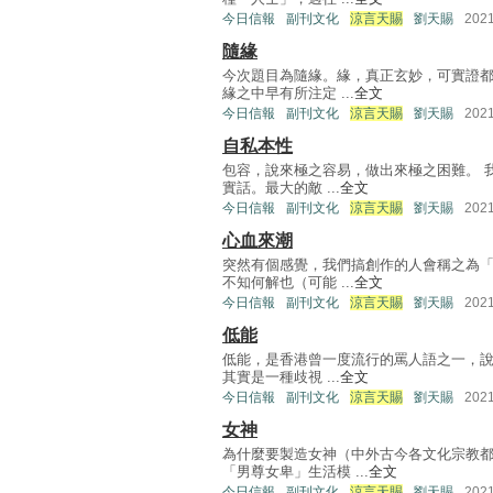
今日信報
副刊文化
涼言天賜
劉天賜
202
隨緣
今次題目為隨緣。緣，真正玄妙，可實證
緣之中早有所注定 ...
全文
今日信報
副刊文化
涼言天賜
劉天賜
202
自私本性
包容，說來極之容易，做出來極之困難。 
實話。最大的敵 ...
全文
今日信報
副刊文化
涼言天賜
劉天賜
202
心血來潮
突然有個感覺，我們搞創作的人會稱之為
不知何解也（可能 ...
全文
今日信報
副刊文化
涼言天賜
劉天賜
202
低能
低能，是香港曾一度流行的罵人語之一，說
其實是一種歧視 ...
全文
今日信報
副刊文化
涼言天賜
劉天賜
202
女神
為什麼要製造女神（中外古今各文化宗教
「男尊女卑」生活模 ...
全文
今日信報
副刊文化
涼言天賜
劉天賜
202