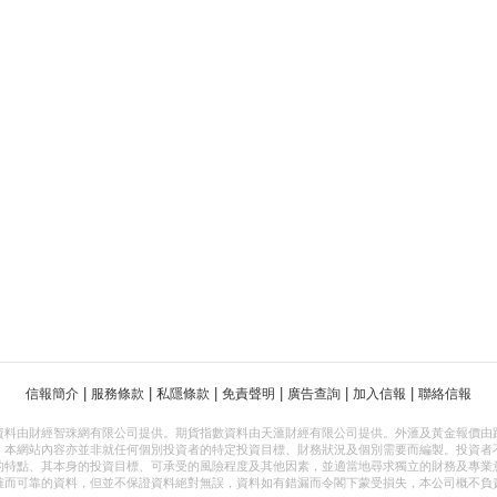
|
|
|
|
|
|
信報簡介
服務條款
私隱條款
免責聲明
廣告查詢
加入信報
聯絡信報
資料由財經智珠網有限公司提供。期貨指數資料由天滙財經有限公司提供。外滙及黃金報價由
，本網站內容亦並非就任何個別投資者的特定投資目標、財務狀況及個別需要而編製。投資者
的特點、其本身的投資目標、可承受的風險程度及其他因素，並適當地尋求獨立的財務及專業
確而可靠的資料，但並不保證資料絕對無誤，資料如有錯漏而令閣下蒙受損失，本公司概不負