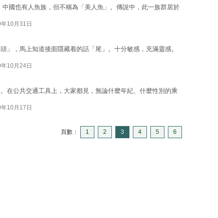
 中國也有人魚族，但不稱為「美人魚」。傳說中，此一族群居於
0年10月31日
「頭」，馬上知道後面隱藏着的話「尾」。十分敏感，充滿靈感。
0年10月24日
了。在公共交通工具上，大家都見，無論什麼年紀、什麼性別的乘
0年10月17日
頁數：
1
2
3
4
5
6