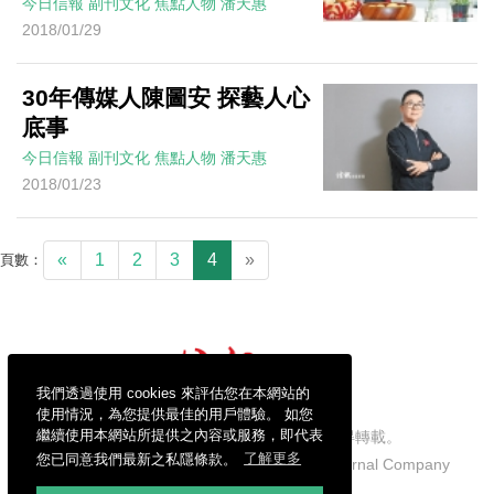
今日信報
副刊文化
焦點人物
潘天惠
2018/01/29
30年傳媒人陳圖安 探藝人心
底事
今日信報
副刊文化
焦點人物
潘天惠
2018/01/23
«
1
2
3
4
»
頁數：
我們透過使用 cookies 來評估您在本網站的
使用情況，為您提供最佳的用戶體驗。 如您
繼續使用本網站所提供之內容或服務，即代表
信報財經新聞有限公司版權所有，不得轉載。
您已同意我們最新之私隱條款。
了解更多
Copyright © 2026 Hong Kong Economic Journal Company
Limited. All rights reserved.