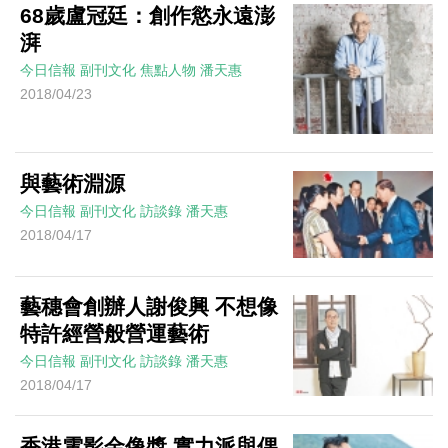
68歲盧冠廷：創作慾永遠澎
湃
今日信報
副刊文化
焦點人物
潘天惠
2018/04/23
與藝術淵源
今日信報
副刊文化
訪談錄
潘天惠
2018/04/17
藝穗會創辦人謝俊興 不想像
特許經營般營運藝術
今日信報
副刊文化
訪談錄
潘天惠
2018/04/17
香港電影金像獎 實力派與偶