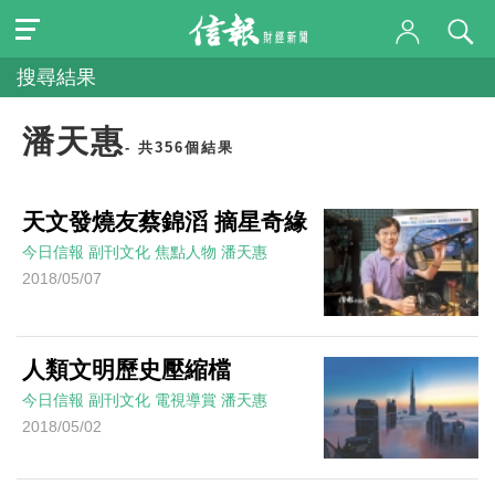
搜尋結果
潘天惠
- 共356個結果
天文發燒友蔡錦滔 摘星奇緣
今日信報
副刊文化
焦點人物
潘天惠
2018/05/07
人類文明歷史壓縮檔
今日信報
副刊文化
電視導賞
潘天惠
2018/05/02