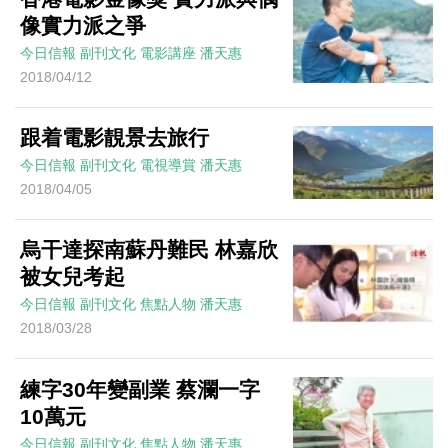
像實力派之爭
今日信報
副刊文化
電影講座
潘天惠
2018/04/12
跟着電影靚景去旅行
今日信報
副刊文化
電視導賞
潘天惠
2018/04/05
烏干達探南蘇丹難民 林嘉欣
被女兒考起
今日信報
副刊文化
焦點人物
潘天惠
2018/03/28
練字30年變副業 蔡瀾一字
10萬元
今日信報
副刊文化
焦點人物
潘天惠