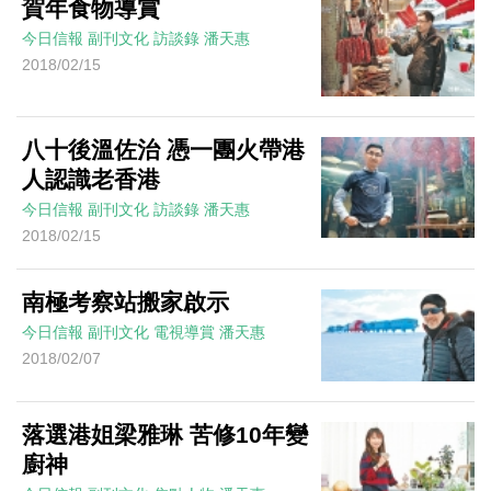
賀年食物導賞
今日信報
副刊文化
訪談錄
潘天惠
2018/02/15
八十後溫佐治 憑一團火帶港
人認識老香港
今日信報
副刊文化
訪談錄
潘天惠
2018/02/15
南極考察站搬家啟示
今日信報
副刊文化
電視導賞
潘天惠
2018/02/07
落選港姐梁雅琳 苦修10年變
廚神