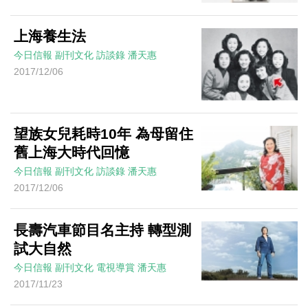
上海養生法
今日信報
副刊文化
訪談錄
潘天惠
2017/12/06
望族女兒耗時10年 為母留住
舊上海大時代回憶
今日信報
副刊文化
訪談錄
潘天惠
2017/12/06
長壽汽車節目名主持 轉型測
試大自然
今日信報
副刊文化
電視導賞
潘天惠
2017/11/23