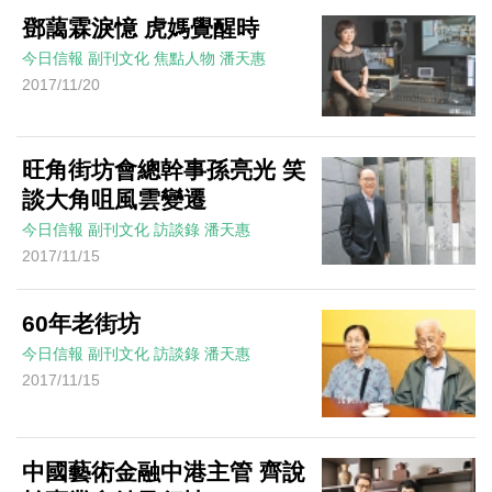
鄧藹霖淚憶 虎媽覺醒時
今日信報
副刊文化
焦點人物
潘天惠
2017/11/20
旺角街坊會總幹事孫亮光 笑
談大角咀風雲變遷
今日信報
副刊文化
訪談錄
潘天惠
2017/11/15
60年老街坊
今日信報
副刊文化
訪談錄
潘天惠
2017/11/15
中國藝術金融中港主管 齊說