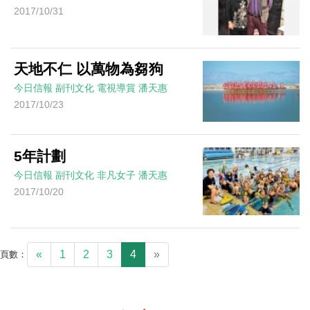
2017/10/31
天地不仁 以萬物為芻狗
今日信報
副刊文化
電視導賞
潘天惠
2017/10/23
5年計劃
今日信報
副刊文化
非凡女子
潘天惠
2017/10/20
«
1
2
3
4
»
頁數：