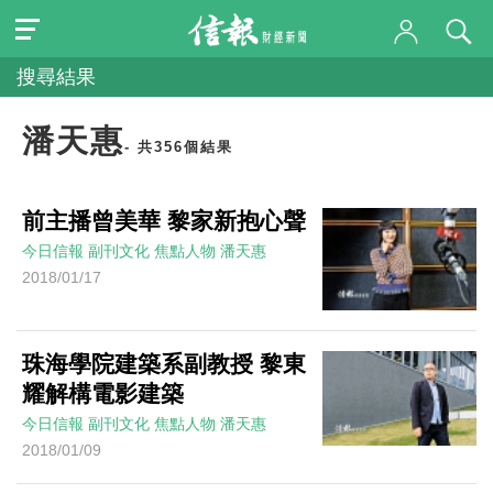
搜尋結果
潘天惠
- 共356個結果
前主播曾美華 黎家新抱心聲
今日信報
副刊文化
焦點人物
潘天惠
2018/01/17
珠海學院建築系副教授 黎東
耀解構電影建築
今日信報
副刊文化
焦點人物
潘天惠
2018/01/09