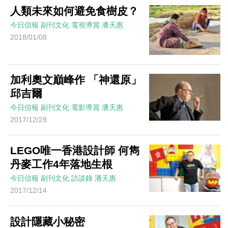
人類未來如何避免食樹皮？
今日信報
副刊文化
電視導賞
潘天惠
2018/01/08
加利奧文巔峰作 「神還原」
邱吉爾
今日信報
副刊文化
電影導賞
潘天惠
2017/12/28
LEGO唯一香港設計師 何雋
丹麥工作4年落地生根
今日信報
副刊文化
訪談錄
潘天惠
2017/12/14
設計隱藏小秘密