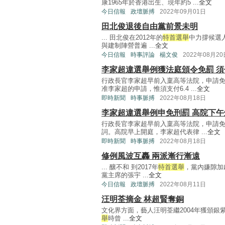
康1965年於香港出生、現年約5 ...
全文
今日信報
政壇脈搏
2022年09月01日
田北俊退後自由黨前景未明
... 田北俊在2012年的
特首選舉
中力撐候選
與建制陣營普遍 ...
全文
今日信報
時事評論
楊文俊
2022年08月20
李家超違選舉例獲法庭頒令免罰 須付
行政長官李家超早前入稟高等法院，申請
准李家超的申請，惟須支付6.4 ...
全文
即時新聞
時事脈搏
2022年08月18日
李家超違選舉例申免刑罰 高院下午
行政長官李家超早前入稟高等法院，申請
詞。高院早上開庭，李家超代表律 ...
全文
即時新聞
時事脈搏
2022年08月18日
修例風波互轟 兩派漸行漸遠
... 釀不和 到2017年
特首選舉
，黨內嫌隙加
黨主席的張宇 ...
全文
今日信報
政壇脈搏
2022年08月11日
汪明荃摘金 林超賢奪銅
文化界方面，藝人汪明荃繼2004年獲頒銀
舉
時曾 ...
全文