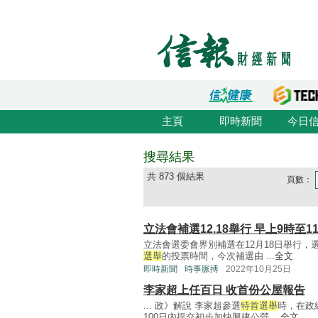
主頁
即時新聞
今日
搜尋結果
共 873 個結果
頁數：
立法會補選12.18舉行 早上9時至
立法會選委會界別補選在12月18日舉行
選舉
的投票時間，今次補選由 ...
全文
即時新聞
時事脈搏
2022年10月25日
李家超上任百日 收首份公屋報告
... 政》解說 李家超參選
特首選舉
時，在政
100日內提交初步加快興建公營 ...
全文