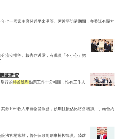
今年七一國家主席習近平來港等。習近平訪港期間，亦委託有關方
施分流安排等。報告亦透露，有職員「不小心」把
文
法機關調查
日舉行的
特首選舉
點票工作十分暢順，惟有工作人
；其餘10%收入來自物管服務，預期往後佔比將會增加。手頭合約
高院法官楊家雄，曾任律政司刑事檢控專員。陸啟