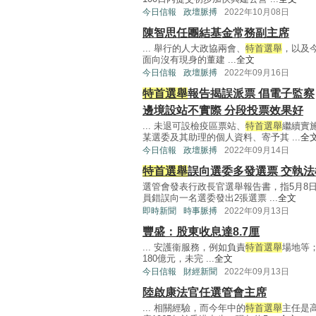
今日信報
政壇脈搏
2022年10月08日
陳智思任團結基金常務副主席
... 舉行的人大政協兩會、
特首選舉
，以及
面向沒有現身的董建 ...
全文
今日信報
政壇脈搏
2022年09月16日
特首選舉
報告揭誤派票 倡電子監察
邊境設站不實際 分段投票效果好
... 未退可設檢疫區票站、
特首選舉
繼續實
某選委及其助理的個人資料、寄予其 ...
全
今日信報
政壇脈搏
2022年09月14日
特首選舉
誤向選委多發選票 交執
選管會發表行政長官選舉報告書，指5月8
員錯誤向一名選委發出2張選票 ...
全文
即時新聞
時事脈搏
2022年09月13日
豐盛：股東收息達8.7厘
... 安護衞服務，例如負責
特首選舉
場地等
180億元，未完 ...
全文
今日信報
財經新聞
2022年09月13日
陸啟康法官任選管會主席
... 相關經驗，而今年中的
特首選舉
主任是