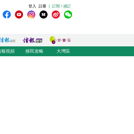
登入
註冊
|
訂閱 / 續訂
信報視頻
移民攻略
大灣區