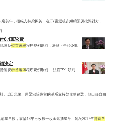
人唐英年，拒絕支持梁振英，在CY當選後亦繼續嚴厲批評對方，
日
6.4萬訟費
免除違反
特首選舉
程序規例刑罰，法庭下午頒令批
頒決定
免除違反
特首選舉
程序規例刑罰 ，法庭下午頒判
劇，以田北俊、周梁淑怡為首的派系支持曾俊華參選，但出任自由
紫荊星章後，事隔18年再收穫一枚金紫荊星章。她於2017年
特首選