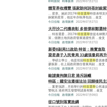
即時新聞
時事脈搏
2022年07月27日
體育界收穫豐 張家朗何詩蓓封銀紫
... 星章。她於2017年
特首選舉
時曾表明支
銅紫荊星章，他近年亦執導包括 ...
全文
今日信報
政壇脈搏
2022年07月27日
大孖沙二代獲表彰 多曾撐林鄭選特
... 特首選委，2017年
特首選舉
曾提名林鄭
策，借贈土地供政府發展過渡性房 ...
全文
今日信報
政壇脈搏
2022年07月27日
新委8副局11政助 特首：務實進取
梁君彥子入民青局 33歲張曼莉再
... 學碩士學士，他是現屆
特首選舉
委員會
廖振新，在上屆政府擔任發展局副 ...
全文
今日信報
政壇脈搏
2022年07月23日
歐譴責拘陳日君 港斥誣衊
特區：國安法遵循法治 回歸後民主
... 案更強調，月前舉行的
特首選舉
公然違
警執法 港府周五發聲明譴責有關 ...
全文
今日信報
政壇脈搏
2022年07月09日
從口號到落實政綱