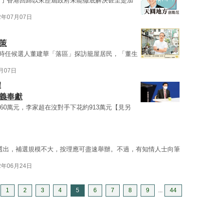
受了香港回歸以來歷屆政府未能徹底解決甚至是加
2年07月07日
策
時任候選人董建華「落區」探訪籠屋居民，「董生
7月07日
體
義奉獻
760萬元，李家超在沒對手下花約913萬元【見另
選出，補選規模不大，按理應可盡速舉辦。不過，有知情人士向筆
2年06月24日
1
2
3
4
5
6
7
8
9
...
44