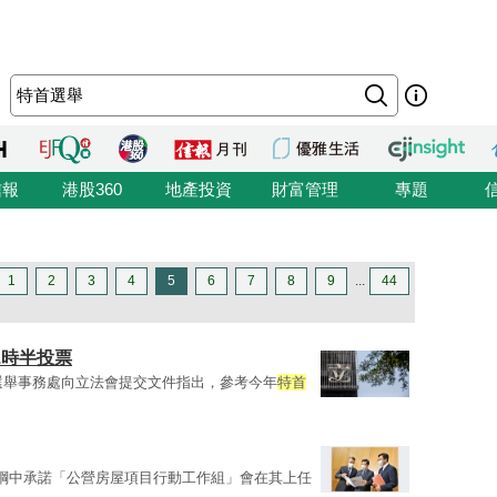
信報
港股360
地產投資
財富管理
專題
1
2
3
4
5
6
7
8
9
...
44
11時半投票
，選舉事務處向立法會提交文件指出，參考今年
特首
綱中承諾「公營房屋項目行動工作組」會在其上任