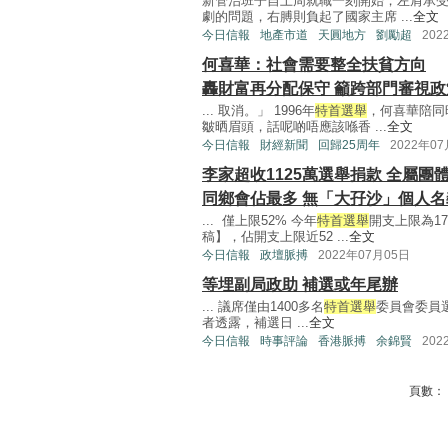
新管治班子自上周就職一刻開始，左肩承
劇的問題，右膊則負起了國家主席 ...
全文
今日信報
地產市道
天圓地方
劉勵超
202
何喜華：社會需要整全扶貧方向
轟財富再分配保守 籲跨部門審視政
... 取消。」 1996年
特首選舉
，何喜華陪同
皺晒眉頭，話呢啲唔應該喺香 ...
全文
今日信報
財經新聞
回歸25周年
2022年0
李家超收1125萬選舉捐款 全屬團
同鄉會佔最多 無「大孖沙」個人名
... 僅上限52% 今年
特首選舉
開支上限為1
稿】，佔開支上限近52 ...
全文
今日信報
政壇脈搏
2022年07月05日
等埋副局政助 補選或年尾辦
... 議席僅由1400多名
特首選舉
委員會委員
者透露，補選日 ...
全文
今日信報
時事評論
香港脈搏
余錦賢
202
頁數：