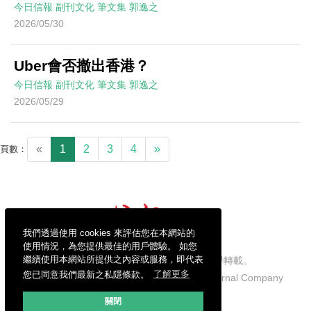
今日信報
副刊文化
筆文集
郭逸之
2026/05/30
Uber會否撤出香港？
今日信報
副刊文化
筆文集
郭逸之
2026/05/29
«
1
2
3
4
»
頁數：
我們透過使用 cookies 來評估您在本網站的
使用情況，為您提供最佳的用戶體驗。 如您
繼續使用本網站所提供之內容或服務，即代表
信報財經新聞有限公司版權所有，不得轉載。
您已同意我們最新之私隱條款。
了解更多
Copyright © 2026 Hong Kong Economic Journal Company
Limited. All rights reserved.
關閉