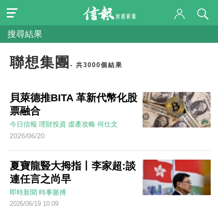
搜尋結果
聯想集團
- 共3000個結果
貝萊德推BITA 革新代幣化股
票融合
今日信報
理財投資
虛產攻略
何仕文
2026/06/20
夏寶龍豎大拇指丨李家超:談
連任言之尚早
即時新聞
時事脈搏
2026/06/19 10:09