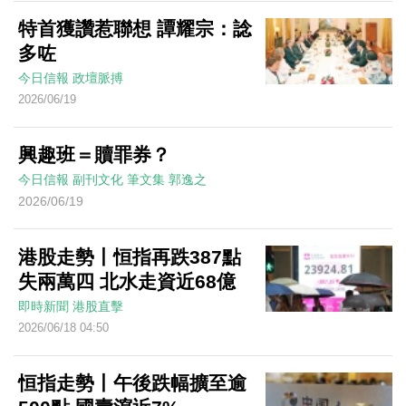
特首獲讚惹聯想 譚耀宗：諗
多咗
今日信報
政壇脈搏
2026/06/19
興趣班＝贖罪券？
今日信報
副刊文化
筆文集
郭逸之
2026/06/19
港股走勢丨恒指再跌387點
失兩萬四 北水走資近68億
即時新聞
港股直擊
2026/06/18 04:50
恒指走勢丨午後跌幅擴至逾