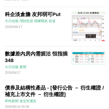
科企淡倉膽 友邦弱可Put
今日信報
理財投資
期權戰術
徐達
2026/06/17
數據差內房內需捱沽 恒指插
348
今日信報
要聞
2026/06/17
債券及結構性產品 - [發行公告 － 衍生權證 /
補充上市文件 － 衍生權證]
即時新聞
港交所通告
2026/06/16 05:06