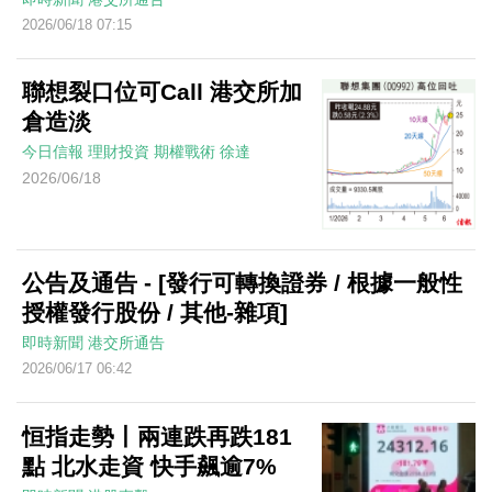
2026/06/18 07:15
聯想裂口位可Call 港交所加
倉造淡
今日信報
理財投資
期權戰術
徐達
2026/06/18
公告及通告 - [發行可轉換證券 / 根據一般性
授權發行股份 / 其他-雜項]
即時新聞
港交所通告
2026/06/17 06:42
恒指走勢丨兩連跌再跌181
點 北水走資 快手飆逾7%