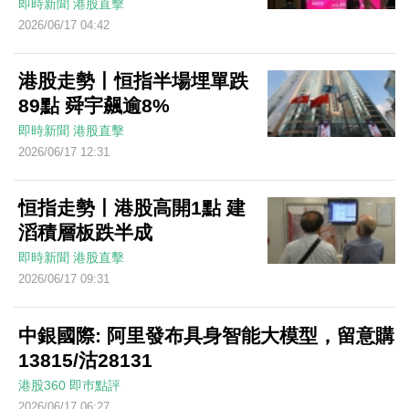
即時新聞
港股直擊
2026/06/17 04:42
港股走勢丨恒指半場埋單跌
89點 舜宇飆逾8%
即時新聞
港股直擊
2026/06/17 12:31
恒指走勢丨港股高開1點 建
滔積層板跌半成
即時新聞
港股直擊
2026/06/17 09:31
中銀國際: 阿里發布具身智能大模型，留意購
13815/沽28131
港股360
即巿點評
2026/06/17 06:27