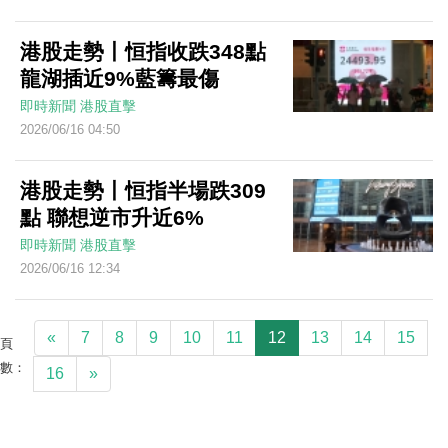
港股走勢丨恒指收跌348點
龍湖插近9%藍籌最傷
即時新聞
港股直擊
2026/06/16 04:50
港股走勢丨恒指半場跌309
點 聯想逆市升近6%
即時新聞
港股直擊
2026/06/16 12:34
«
7
8
9
10
11
12
13
14
15
頁
數：
16
»