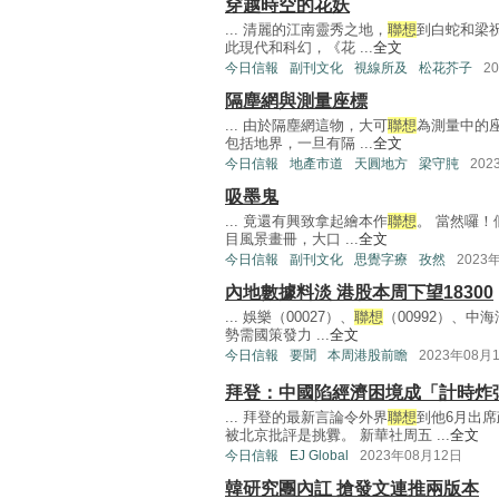
穿越時空的花妖
... 清麗的江南靈秀之地，
聯想
到白蛇和梁
此現代和科幻，《花 ...
全文
今日信報
副刊文化
視線所及
松花芥子
2
隔塵網與測量座標
... 由於隔塵網這物，大可
聯想
為測量中的
包括地界，一旦有隔 ...
全文
今日信報
地產市道
天圓地方
梁守肫
202
吸墨鬼
... 竟還有興致拿起繪本作
聯想
。 當然囉
目風景畫冊，大口 ...
全文
今日信報
副刊文化
思覺字療
孜然
2023
內地數據料淡 港股本周下望18300
... 娛樂（00027）、
聯想
（00992）、中海
勢需國策發力 ...
全文
今日信報
要聞
本周港股前瞻
2023年08月
拜登：中國陷經濟困境成「計時炸
... 拜登的最新言論令外界
聯想
到他6月出
被北京批評是挑釁。 新華社周五 ...
全文
今日信報
EJ Global
2023年08月12日
韓研究團內訌 搶發文連推兩版本