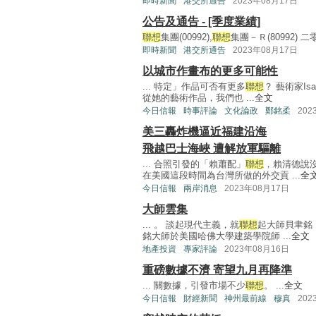
即時新聞
港交所通告
2023年08月17日
公告及通告 - [季度業績]
聯想
集團(00992),
聯想
集團－Ｒ(80992) 二
即時新聞
港交所通告
2023年08月17日
以城市作畫布的更多可能性
... 特定」作品可否有更多
聯想
？ 藝術家I
從她的藝術作品，我們也 ...
全文
今日信報
時事評論
文化論政
鄭銘柔
202
美三轟炸機逼近福建沿海
飛越巴士海峽 遭解放軍驅離
... 合照引發的「賴蕭配」
聯想
，賴清德說
在美國這段時間為台灣所做的外交貢 ...
全
今日信報
兩岸消息
2023年08月17日
大師雲集
... 。 談起現代主義，就
聯想
起大師貝聿銘
銘大師於美國哈佛大學建築學院師 ...
全文
地產投資
專家評論
2023年08月16日
重磅數據不濟 寄望九月再降準
... 關數據，引發市場不少
聯想
。 ...
全文
今日信報
財經新聞
神州最前線
穆真
202