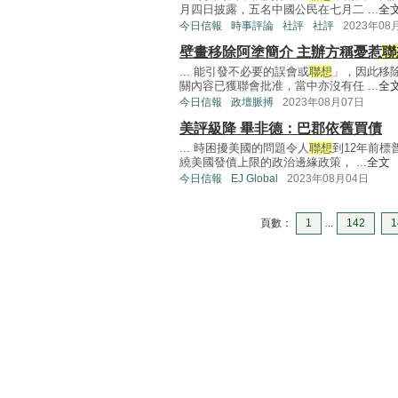
月四日披露，五名中國公民在七月二 ...
全
今日信報
時事評論
社評
社評
2023年08
壁畫移除阿塗簡介 主辦方稱憂惹
聯
... 能引發不必要的誤會或
聯想
」，因此移
關內容已獲聯會批准，當中亦沒有任 ...
全
今日信報
政壇脈搏
2023年08月07日
美評級降 畢非德：巴郡依舊買債
... 時困擾美國的問題令人
聯想
到12年前
繞美國發債上限的政治邊緣政策， ...
全文
今日信報
EJ Global
2023年08月04日
頁數：
1
...
142
1