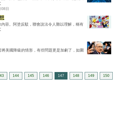
文
月08日
想
除內容。阿塗反駁，聯會說法令人難以理解，稱有
文
標普將美國降級的情形，有些問題更是加劇了，如圍
43
144
145
146
147
148
149
150