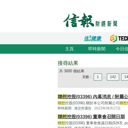
主頁
即時新聞
今日
搜尋結果
共 3000 個結果
頁數：
1
...
142
1
聯想
控股(03396) 內幕消息 / 附
聯想
控股(03396) 關於本公司附屬公司
聯想
即時新聞
港交所通告
2023年08月17日
聯想
控股(03396) 董事會召開日期
聯想
控股(03396) 董事會會議日期(92KB, pdf)