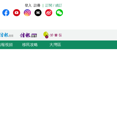
登入
註冊
|
訂閱 / 續訂
信報視頻
移民攻略
大灣區