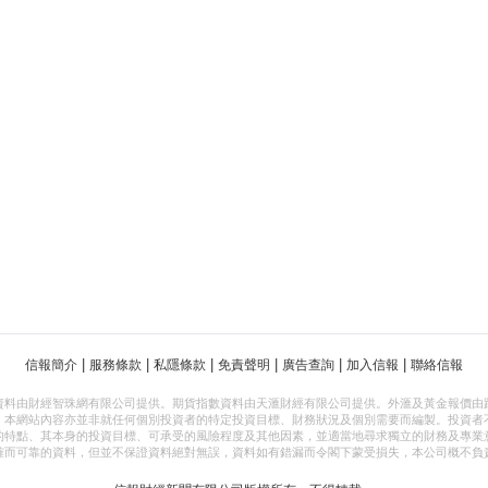
|
|
|
|
|
|
信報簡介
服務條款
私隱條款
免責聲明
廣告查詢
加入信報
聯絡信報
資料由財經智珠網有限公司提供。期貨指數資料由天滙財經有限公司提供。外滙及黃金報價由
，本網站內容亦並非就任何個別投資者的特定投資目標、財務狀況及個別需要而編製。投資者
的特點、其本身的投資目標、可承受的風險程度及其他因素，並適當地尋求獨立的財務及專業
確而可靠的資料，但並不保證資料絕對無誤，資料如有錯漏而令閣下蒙受損失，本公司概不負