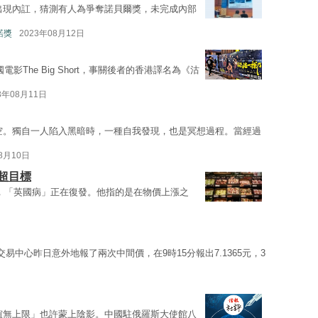
出現內訌，猜測有人為爭奪諾貝爾獎，未完成內部
覦諾獎
2023年08月12日
國電影The Big Short，事關後者的香港譯名為《沽
3年08月11日
空。獨自一人陷入黑暗時，一種自我發現，也是冥想過程。當經過
08月10日
脹超目標
代，「英國病」正在復發。他指的是在物價上漲之
交易中心昨日意外地報了兩次中間價，在9時15分報出7.1365元，3
誼無上限」也許蒙上陰影。中國駐俄羅斯大使館八