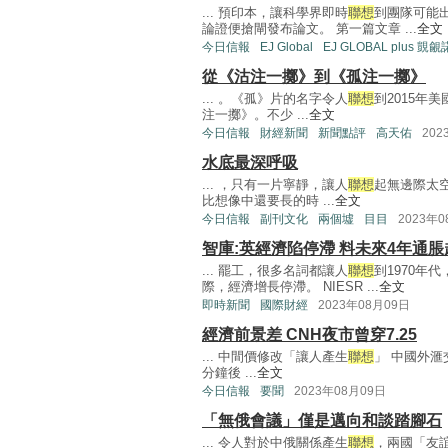
... 預印本，讓科學界即時
聯想
到團隊可能
論證便搶閘發布論文。 第一篇文章 ...
全文
今日信報
EJ Global
EJ GLOBAL plus 覬
從《沽注一擲》到《孤注一擲》
... 。《孤》片的名字令人
聯想
到2015年美
注一擲》。不少 ...
全文
今日信報
財經新聞
新聞點評
高天佑
202
水底最深呼吸
... ，只有一片寧靜，讓人
聯想
起無邊際太
比想像中還要長的時 ...
全文
今日信報
副刊文化
兩個墟
目目
2023年
智庫:英經濟陷停滯 料未來4年通
... 罷工，很多名詞都讓人
聯想
到1970年
際，經濟增長停滯。 NIESR ...
全文
即時新聞
國際財經
2023年08月09日
經濟前景差 CNH夜市曾穿7.25
... 中間價修改「讓人產生
聯想
」 中國外滙
分鐘後 ...
全文
今日信報
要聞
2023年08月09日
「無俄會議」僅是邁向和談踏腳石
... 令人對於中俄關係產生
聯想
，兩國「友