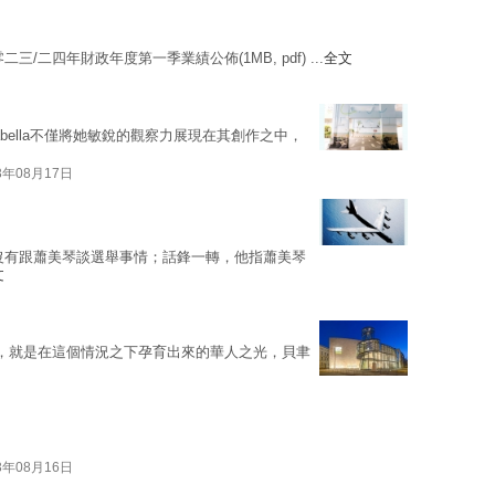
零二三/二四年財政年度第一季業績公佈(1MB, pdf) ...
全文
sabella不僅將她敏銳的觀察力展現在其創作之中，
3年08月17日
沒有跟蕭美琴談選舉事情；話鋒一轉，他指蕭美琴
文
，就是在這個情況之下孕育出來的華人之光，貝聿
3年08月16日