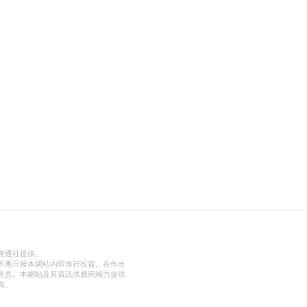
路透社提供。
不應只按本網站內容進行投資。在作出
意見。本網站及其資訊供應商竭力提供
責。