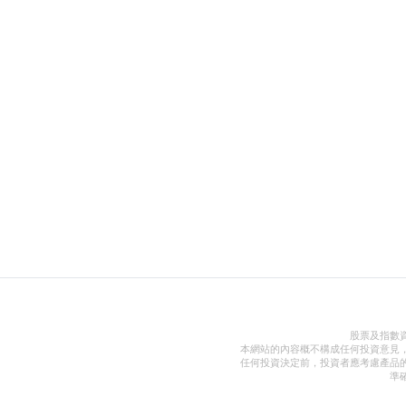
股票及指數
本網站的內容概不構成任何投資意見
任何投資決定前，投資者應考慮產品
準