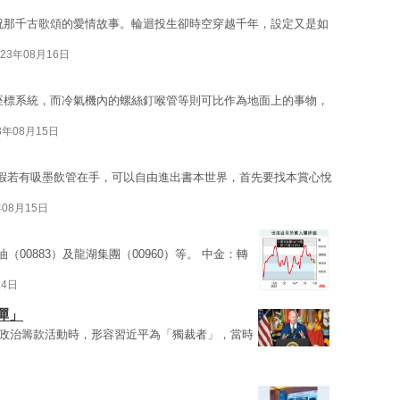
祝那千古歌頌的愛情故事。輪迴投生卻時空穿越千年，設定又是如
023年08月16日
座標系統，而冷氣機內的螺絲釘喉管等則可比作為地面上的事物，
3年08月15日
！假若有吸墨飲管在手，可以自由進出書本世界，首先要找本賞心悅
年08月15日
油（00883）及龍湖集團（00960）等。 中金：轉
14日
彈」
席政治籌款活動時，形容習近平為「獨裁者」，當時