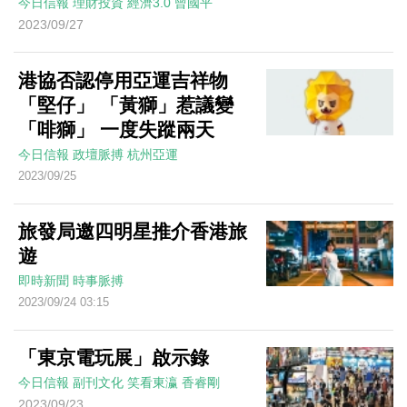
今日信報
理財投資
經濟3.0
曾國平
2023/09/27
港協否認停用亞運吉祥物
「堅仔」 「黃獅」惹議變
「啡獅」 一度失蹤兩天
今日信報
政壇脈搏
杭州亞運
2023/09/25
旅發局邀四明星推介香港旅
遊
即時新聞
時事脈搏
2023/09/24 03:15
「東京電玩展」啟示錄
今日信報
副刊文化
笑看東瀛
香睿剛
2023/09/23