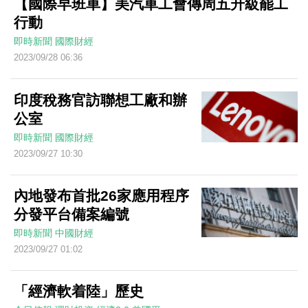
【國際早班車】美汽車工會傳周五升級罷工
行動
即時新聞
國際財經
2023/09/28 06:36
印度稅務官訪聯想工廠和辦
公室
即時新聞
國際財經
2023/09/27 10:30
內地發布首批26家應用程序
分發平台備案編號
即時新聞
中國財經
2023/09/27 01:02
「經濟軟着陸」歷史