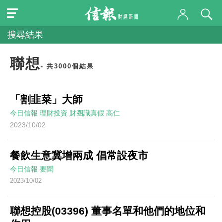
搜尋結果
聯想
- 共3000個結果
「割韭菜」大師
今日信報
理財投資
財圈識真假
高仁
2023/10/02
餐飲生意冀增兩成 倡常設夜市
今日信報
要聞
2023/10/02
聯想控股(03396) 董事名單和他們的地位和