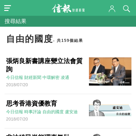
搜尋結果
自由的國度
- 共159個結果
張炳良新書講座變立法會質
詢
今日信報
財經新聞
中環解密
凌通
2018/07/20
思考香港資優教育
今日信報
時事評論
自由的國度
盧安迪
2018/07/20