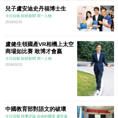
兒子盧安迪史丹福博士生
今日信報
財經新聞
周一人物
2019/02/25
盧健生領國產VR相機上太空
商場如比賽 敢博才會贏
今日信報
財經新聞
周一人物
2019/02/25
中國教育部對語文的破壞
今日信報
時事評論
自由的國度
盧安迪