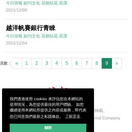
今日信報
副刊文化
花都拈花
高潔
2021/12/09
越洋帆賽銀行青睞
今日信報
副刊文化
花都拈花
高潔
2021/12/04
«
1
2
3
4
5
6
7
8
9
»
頁數：
我們透過使用 cookies 來評估您在本網站的
使用情況，為您提供最佳的用戶體驗。 如您
繼續使用本網站所提供之內容或服務，即代表
信報財經新聞有限公司版權所有，不得轉載。
您已同意我們最新之私隱條款。
了解更多
Copyright © 2026 Hong Kong Economic Journal Company
Limited. All rights reserved.
關閉