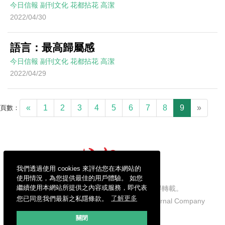
今日信報
副刊文化
花都拈花
高潔
2022/04/30
語言：最高歸屬感
今日信報
副刊文化
花都拈花
高潔
2022/04/29
«
1
2
3
4
5
6
7
8
9
»
頁數：
我們透過使用 cookies 來評估您在本網站的
使用情況，為您提供最佳的用戶體驗。 如您
繼續使用本網站所提供之內容或服務，即代表
信報財經新聞有限公司版權所有，不得轉載。
您已同意我們最新之私隱條款。
了解更多
Copyright © 2026 Hong Kong Economic Journal Company
Limited. All rights reserved.
關閉