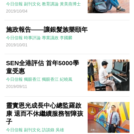
今日信報
副刊文化
教育講論
黃美燕博士
2019/10/04
施政報告——讓銀髮族樂頤年
今日信報
時事評論
專業議政
李國麟
2019/10/01
SEN全港評估 首年5000學
童受惠
今日信報
獨眼香江
獨眼香江
紀曉風
2019/09/11
靈實恩光成長中心總監羅啟
康 退而不休繼續服務智障孩
子
今日信報
副刊文化
訪談錄
吳雄