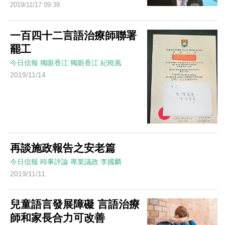
2019/11/17 09:39
一百四十二言語治療師聯署
罷工
今日信報
獨眼香江
獨眼香江
紀曉風
2019/11/14
再談施政報告之安老篇
今日信報
時事評論
專業議政
李國麟
2019/11/11
兒童語言發展障礙 言語治療
師和家長合力可改善