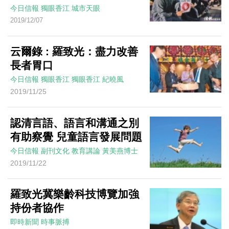
今日信報
獨眼香江
城市天眼
2019/12/07
云爾錄 : 羅致光：盡力改善
長者胃口
今日信報
獨眼香江
獨眼香江
紀曉風
2019/11/25
認清言語、語言和溝通之別
有助察覺 兒童語言發展問題
今日信報
副刊文化
教育講論
黃美燕博士
2019/11/22
羅致光冀樂齡科技博覽加強
持份者協作
即時新聞
時事脈搏