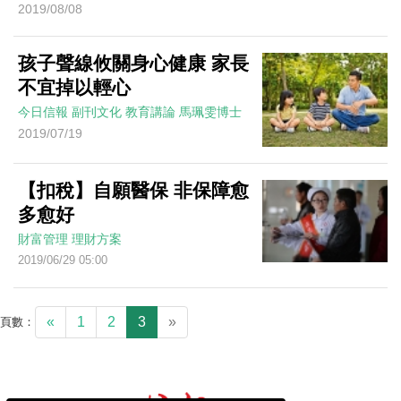
2019/08/08
孩子聲線攸關身心健康 家長
不宜掉以輕心
今日信報
副刊文化
教育講論
馬珮雯博士
2019/07/19
【扣稅】自願醫保 非保障愈
多愈好
財富管理
理財方案
2019/06/29 05:00
«
1
2
3
»
頁數：