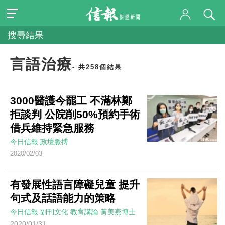
搜尋結果
言語治療
- 共258個結果
3000醫護今罷工 不滿林鄭
拒談判 公院削50%預約手術
借兵維持緊急服務
今日信報
政壇脈搏
2020/02/03
有發展性語言障礙兒童 提升
句式及話語能力的策略
今日信報
副刊文化
教育講論
黃美燕博士
2020/01/31