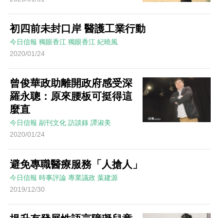
初四前未封口岸 醫護工業行動
今日信報
獨眼香江
獨眼香江
紀曉風
2020/01/24
曾俊華政助離開政府感受深
羅永聰：原來腰板可挺得這
麼直
今日信報
副刊文化
訪談錄
譚淑美
2020/01/24
避免專職醫療服務「人搶人」
今日信報
時事評論
專業議政
葉建源
2019/12/30