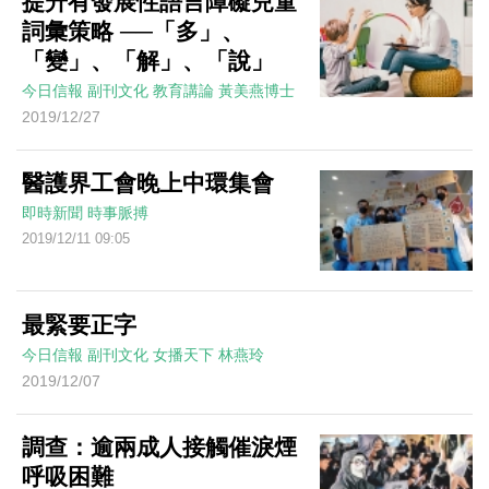
提升有發展性語言障礙兒童
詞彙策略 ──「多」、
「變」、「解」、「說」
今日信報
副刊文化
教育講論
黃美燕博士
2019/12/27
醫護界工會晚上中環集會
即時新聞
時事脈搏
2019/12/11 09:05
最緊要正字
今日信報
副刊文化
女播天下
林燕玲
2019/12/07
調查：逾兩成人接觸催淚煙
呼吸困難