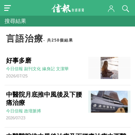
搜尋結果
言語治療
- 共258個結果
好事多磨
今日信報
副刊文化
緣身記
文潔華
2026/07/25
中醫院月底推中風後及下腰
痛治療
今日信報
政壇脈搏
2026/07/23