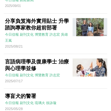
今日信報
財經新聞
2025/09/01
分享負笈海外實用貼士 升學
諮詢專家教你超前部署
今日信報
副刊文化
博覽教育
許志宏 吳雄
王嵐
2025/08/21
言語病理學及復康學士 治療
與心理學並修
今日信報
副刊文化
博覽教育
許志宏
2025/07/17
導盲犬的警署
今日信報
副刊文化
琉璃火
徐詠璇
2025/05/28