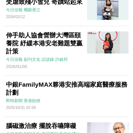
受虐致殘小雪兒 奇蹟站起來
今日信報
獨眼香江
2026/02/12
伸手助人協會營辦大灣區頤
養院 紓緩本港安老難題雙贏
計策
今日信報
副刊文化
訪談錄
許鎮邦
2026/01/05
中銀FamilyMAX夥港安推高端家庭醫療服務
計劃
即時新聞
香港財經
2025/10/31 02:58
腦磁激治療 擺脫吞嚥障礙