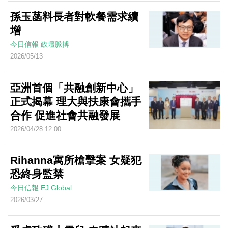
孫玉菡料長者對軟餐需求續
增
今日信報
政壇脈搏
2026/05/13
亞洲首個「共融創新中心」
正式揭幕 理大與扶康會攜手
合作 促進社會共融發展
2026/04/28 12:00
Rihanna寓所槍擊案 女疑犯
恐終身監禁
今日信報
EJ Global
2026/03/27