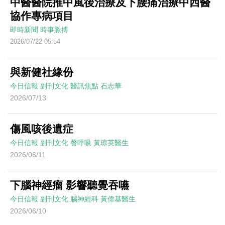
中醫醫院推中風後治療及下腰痛治療中西醫
協作專病項目
即時新聞
時事脈搏
2026/07/22 05:54
與新健社緣份
今日信報
副刊文化
醫訊焦點
石志華
2026/07/13
傷風咳後遺症
今日信報
副刊文化
謦呼吸
黃琼英醫生
2026/06/11
下腦神經瘤 影響聽覺吞嚥
今日信報
副刊文化
腦神經科
黃偉基醫生
2026/06/10