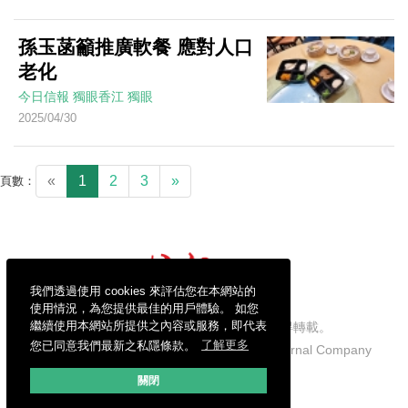
孫玉菡籲推廣軟餐 應對人口
老化
今日信報
獨眼香江
獨眼
2025/04/30
«
1
2
3
»
頁數：
我們透過使用 cookies 來評估您在本網站的
使用情況，為您提供最佳的用戶體驗。 如您
繼續使用本網站所提供之內容或服務，即代表
信報財經新聞有限公司版權所有，不得轉載。
您已同意我們最新之私隱條款。
了解更多
Copyright © 2026 Hong Kong Economic Journal Company
Limited. All rights reserved.
關閉