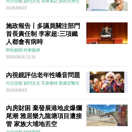
今日信報
副刊文化
杏林筆記
吳桂生博士
2025/09/22
施政報告丨多議員關注部門
首長責任制 李家超:三項鐵
人都會有病時
即時新聞
時事脈搏
2025/09/18 12:33
內視鏡評估老年性嗓音問題
今日信報
副刊文化
耳鼻喉科
劉展宏醫生
2025/09/15
內房財困 棄發展港地皮爆爛
尾潮 雅居樂九龍塘項目遭接
管 家族大埔地丟空