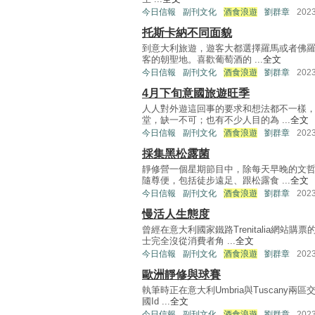
今日信報
副刊文化
酒食浪遊
劉群章
202
托斯卡納不同面貌
到意大利旅遊，遊客大都選擇羅馬或者佛羅倫
客的朝聖地。喜歡葡萄酒的 ...
全文
今日信報
副刊文化
酒食浪遊
劉群章
202
4月下旬意國旅遊旺季
人人對外遊這回事的要求和想法都不一樣
堂，缺一不可；也有不少人目的為 ...
全文
今日信報
副刊文化
酒食浪遊
劉群章
202
採集黑松露菌
靜修營一個星期節目中，除每天早晚的文
隨尊便，包括徒步遠足、跟松露食 ...
全文
今日信報
副刊文化
酒食浪遊
劉群章
202
慢活人生態度
曾經在意大利國家鐵路Trenitalia網
士完全沒從消費者角 ...
全文
今日信報
副刊文化
酒食浪遊
劉群章
202
歐洲靜修與球賽
執筆時正在意大利Umbria與Tuscany兩區
國Id ...
全文
今日信報
副刊文化
酒食浪遊
劉群章
202