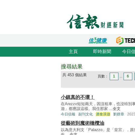
主頁
即時新聞
今日
搜尋結果
共 453 個結果
頁數：
1
...
6
小鎮真的不壞！
在Arezzo短短兩天，因沒租車，也沒特
遊」都應該這樣。我住那家 ...
全文
今日信報
副刊文化
酒食浪遊
劉群章
202
從藝術到魔術橄欖油
以為意大利文「Palazzo」是「皇宮」，原來更常
生 ...
全文