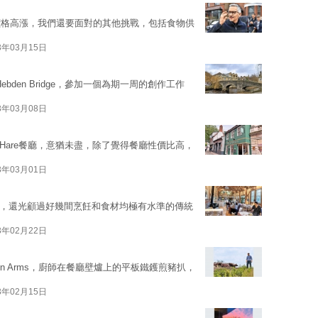
價格高漲，我們還要面對的其他挑戰，包括食物供
3年03月15日
ebden Bridge，參加一個為期一周的創作工作
3年03月08日
ng Hare餐廳，意猶未盡，除了覺得餐廳性價比高，
3年03月01日
ms嘗味，還光顧過好幾間烹飪和食材均極有水準的傳統
3年02月22日
nton Arms，廚師在餐廳壁爐上的平板鐵鑊煎豬扒，
3年02月15日