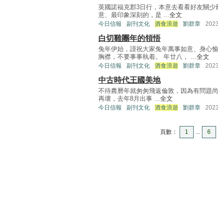
英國諾福克郡3日行，本意去看看好友關少爺夫
意、最印象深刻的，是 ...
全文
今日信報
副刊文化
酒食浪遊
劉群章
202
白切雞團年的領悟
兔年伊始，謹祝大家兔年萬事如意、身心
胸襟，不要事事執着。 年廿八， ...
全文
今日信報
副刊文化
酒食浪遊
劉群章
202
中古時代王國美地
不待農曆年就匆匆飛返倫敦，因為有問題尚待解
再壞，去年8月出事 ...
全文
今日信報
副刊文化
酒食浪遊
劉群章
202
頁數：
1
...
6