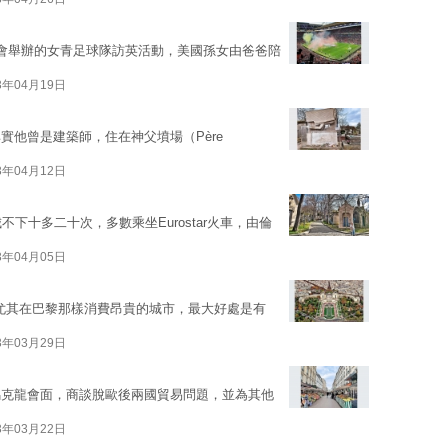
會舉辦的女青足球隊訪英活動，美國孫女由爸爸陪
3年04月19日
實他曾是建築師，住在神父墳場（Père
3年04月12日
下十多二十次，多數乘坐Eurostar火車，由倫
3年04月05日
尤其在巴黎那樣消費昂貴的城市，最大好處是有
3年03月29日
馬克龍會面，商談脫歐後兩國貿易問題，並為其他
3年03月22日