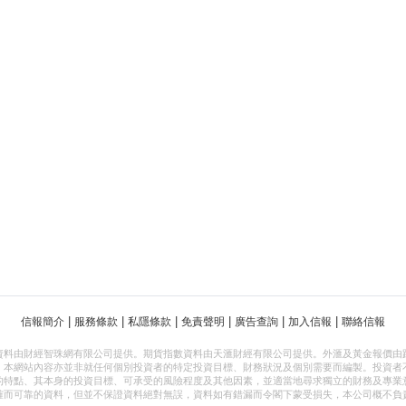
|
|
|
|
|
|
信報簡介
服務條款
私隱條款
免責聲明
廣告查詢
加入信報
聯絡信報
資料由財經智珠網有限公司提供。期貨指數資料由天滙財經有限公司提供。外滙及黃金報價由
，本網站內容亦並非就任何個別投資者的特定投資目標、財務狀況及個別需要而編製。投資者
的特點、其本身的投資目標、可承受的風險程度及其他因素，並適當地尋求獨立的財務及專業
確而可靠的資料，但並不保證資料絕對無誤，資料如有錯漏而令閣下蒙受損失，本公司概不負