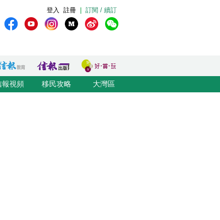
登入
註冊
|
訂閱 / 續訂
信報視頻
移民攻略
大灣區