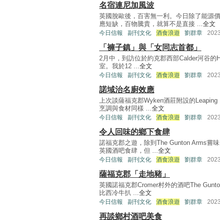
名宿連尼加風波
英國脫歐後，百害無一利。今日除了能源
應短缺，百物騰貴，就算不是直接 ...
全文
今日信報
副刊文化
酒食浪遊
劉群章
202
「褲子鎮」與「女同志首都」
2月中，到訪位於約克郡西部Calder河谷的H
室。我於12 ...
全文
今日信報
副刊文化
酒食浪遊
劉群章
202
諾域治名廚效應
上次談薩福克郡Wyken酒莊附設的Leapi
烹調與食材同樣 ...
全文
今日信報
副刊文化
酒食浪遊
劉群章
202
令人回味的鄉下食肆
諾福克郡之遊，除到The Gunton Ar
英國酒吧食肆，但 ...
全文
今日信報
副刊文化
酒食浪遊
劉群章
202
薩福克郡「走地豬」
英國諾福克郡Cromer村外的酒吧The Gu
比西冷牛扒 ...
全文
今日信報
副刊文化
酒食浪遊
劉群章
202
再談鄉村酒吧美食