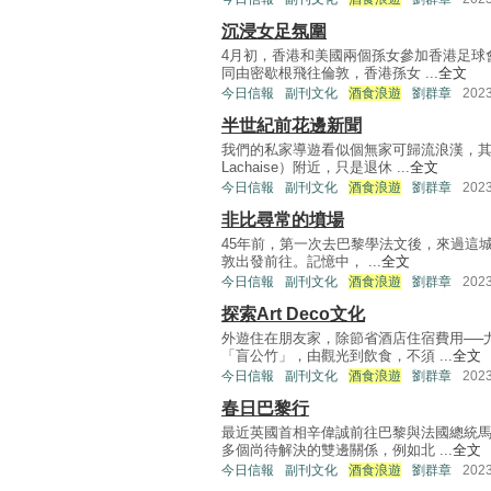
沉浸女足氛圍
4月初，香港和美國兩個孫女參加香港足球
同由密歇根飛往倫敦，香港孫女 ...
全文
今日信報
副刊文化
酒食浪遊
劉群章
202
半世紀前花邊新聞
我們的私家導遊看似個無家可歸流浪漢，其
Lachaise）附近，只是退休 ...
全文
今日信報
副刊文化
酒食浪遊
劉群章
202
非比尋常的墳場
45年前，第一次去巴黎學法文後，來過這城不
敦出發前往。記憶中， ...
全文
今日信報
副刊文化
酒食浪遊
劉群章
202
探索Art Deco文化
外遊住在朋友家，除節省酒店住宿費用──
「盲公竹」，由觀光到飲食，不須 ...
全文
今日信報
副刊文化
酒食浪遊
劉群章
202
春日巴黎行
最近英國首相辛偉誠前往巴黎與法國總統
多個尚待解決的雙邊關係，例如北 ...
全文
今日信報
副刊文化
酒食浪遊
劉群章
202