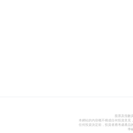
股票及指數
本網站的內容概不構成任何投資意見
任何投資決定前，投資者應考慮產品
準