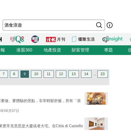
信報
港股360
地產投資
財富管理
專題
7
8
9
10
11
12
13
14
...
23
別事要做、要體驗的景點，非常輕鬆舒服，所有「浪
3年06月07日
見意思是大廈或者大宅。在Città di Castello