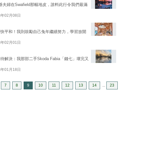
婦在Swafield那幅地皮，誰料此行令我們最滿
3年02月08日
愉快平和！我則鼓勵自己兔年繼續努力，學習放開
3年02月01日
決：我那部二手Skoda Fabia「錢七」壞完又
3年01月18日
7
8
9
10
11
12
13
14
...
23