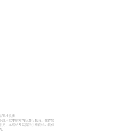
路透社提供。
不應只按本網站內容進行投資。在作出
意見。本網站及其資訊供應商竭力提供
責。