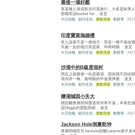
最後一場好戲
有某種人很喜歡去印度旅行，大多是歐美
那種常談bucket list ...
全文
今日信報
副刊文化
酒食浪遊
劉群章
201
印度寶萊塢婚禮
有人說家不是一個地方，而是一種不能改
共處一起的地方就是家。年輕時聽 ...
全文
今日信報
副刊文化
酒食浪遊
劉群章
201
沙漠中的B級度假村
西征之旅最後一站是羅省。因為我不想由
境內停一晚，最明顯的中途選擇應 ...
全文
今日信報
副刊文化
酒食浪遊
劉群章
201
鹽湖城因小失大
積臣離懷俄明與愛達荷州界不遠，本來想過積
說Driggs的賣點與積 ...
全文
今日信報
副刊文化
酒食浪遊
劉群章
201
Jackson Hole洞裏乾坤
懷俄明積臣市Jackson距離Laramie差不多