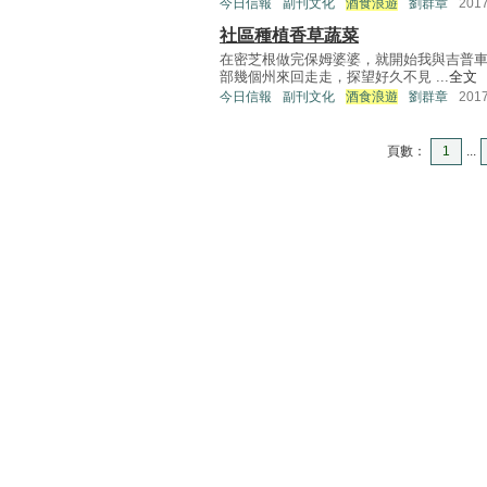
今日信報
副刊文化
酒食浪遊
劉群章
201
社區種植香草蔬菜
在密芝根做完保姆婆婆，就開始我與吉普
部幾個州來回走走，探望好久不見 ...
全文
今日信報
副刊文化
酒食浪遊
劉群章
201
頁數：
1
...