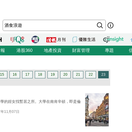
信報
港股360
地產投資
財富管理
專題
15
16
17
18
19
20
21
22
23
大學的姪女找暫居之所。大學在南肯辛頓，即是倫
7年11月07日