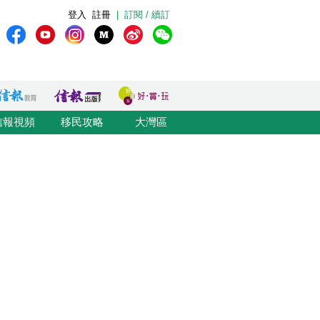
登入
註冊
|
訂閱 / 續訂
信報視頻
移民攻略
大灣區