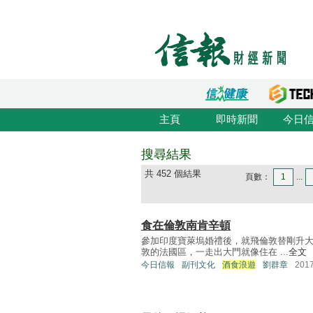
主頁
即時新聞
今日
搜尋結果
共 452 個結果
頁數：
1
...
食在倫敦南肯辛頓
參加印度寶萊塢婚禮後，就飛倫敦替剛升
敦的法國區，一走出大門就像住在 ...
全文
今日信報
副刊文化
酒食浪遊
劉群章
201