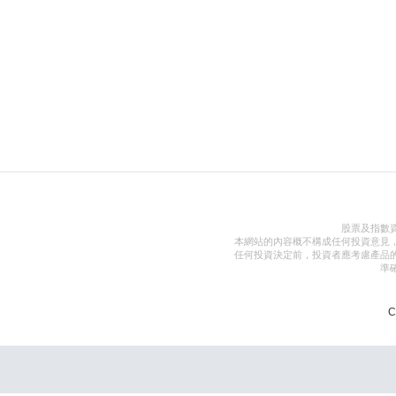
股票及指數
本網站的內容概不構成任何投資意見
任何投資決定前，投資者應考慮產品
準
C