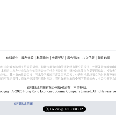
|
|
|
|
|
|
信報簡介
服務條款
私隱條款
免責聲明
廣告查詢
加入信報
聯絡信報
資料由財經智珠網有限公司提供。期貨指數資料由天滙財經有限公司提供。外滙及黃金報價由
，本網站內容亦並非就任何個別投資者的特定投資目標、財務狀況及個別需要而編製。投資者
的特點、其本身的投資目標、可承受的風險程度及其他因素，並適當地尋求獨立的財務及專業
確而可靠的資料，但並不保證資料絕對無誤，資料如有錯漏而令閣下蒙受損失，本公司概不負
信報財經新聞有限公司版權所有，不得轉載。
opyright © 2026 Hong Kong Economic Journal Company Limited. All rights reserve
信報財經新聞