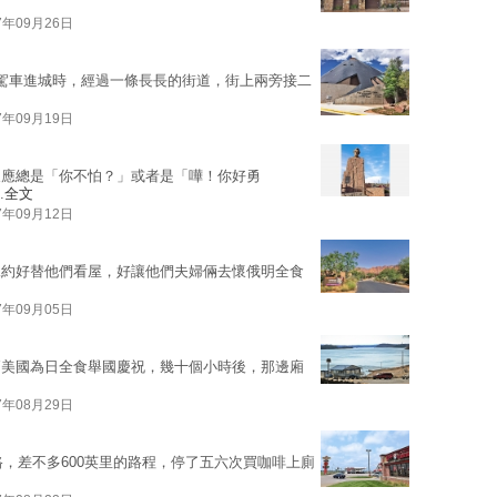
7年09月26日
多。駕車進城時，經過一條長長的街道，街上兩旁接二
7年09月19日
反應總是「你不怕？」或者是「嘩！你好勇
.
全文
7年09月12日
妹約好替他們看屋，好讓他們夫婦倆去懷俄明全食
7年09月05日
廂美國為日全食舉國慶祝，幾十個小時後，那邊廂
7年08月29日
公路，差不多600英里的路程，停了五六次買咖啡上廁