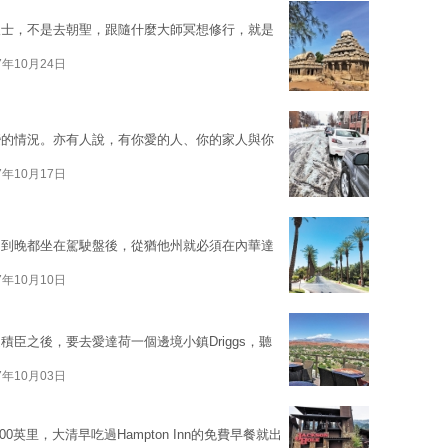
人士，不是去朝聖，跟隨什麼大師冥想修行，就是
7年10月24日
變的情況。亦有人說，有你愛的人、你的家人與你
7年10月17日
朝到晚都坐在駕駛盤後，從猶他州就必須在內華達
7年10月10日
臣之後，要去愛達荷一個邊境小鎮Driggs，聽
7年10月03日
400英里，大清早吃過Hampton Inn的免費早餐就出