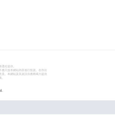
路透社提供。
不應只按本網站內容進行投資。在作出
意見。本網站及其資訊供應商竭力提供
責。
d.