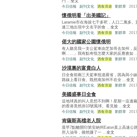
門 ...
全文
今日信報
副刊文化
酒食浪遊
劉群章
201
懷俄明看「出美國記」
Laramie市在海拔七千多呎，人口二萬
連三地出現中文名字的食 ...
全文
今日信報
副刊文化
酒食浪遊
劉群章
201
偌大的國家公園懷俄明
有人聽見我一支公駕車由芝加哥去加州，
啊……」我有點奇怪怎麼大家的反應會如 ..
今日信報
副刊文化
酒食浪遊
劉群章
201
沙漠裏的富貴白人
日全食前兩三天駕車抵達羅省，因為與小
路線上看日食。既然南加州不在全 ...
全文
今日信報
副刊文化
酒食浪遊
劉群章
201
美國盛事日全食
這地球真的叫人意想不到啊！星期一這邊
的香港竟然掛10號風球。看見臉 ...
全文
今日信報
副刊文化
酒食浪遊
劉群章
201
肯薩斯高檔老人院
晨早7點離開印第安納州Eaton直上高速
所入油等，雖然賺了一 ...
全文