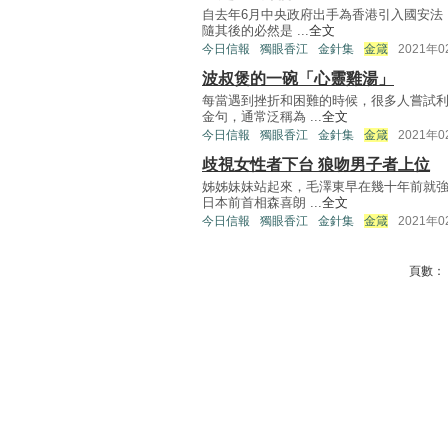
自去年6月中央政府出手為香港引入國安法
隨其後的必然是 ...
全文
今日信報
獨眼香江
金針集
金箴
2021年
波叔煲的一碗「心靈雞湯」
每當遇到挫折和困難的時候，很多人嘗試
金句，通常泛稱為 ...
全文
今日信報
獨眼香江
金針集
金箴
2021年
歧視女性者下台 狼吻男子者上位
姊姊妹妹站起來，毛澤東早在幾十年前就
日本前首相森喜朗 ...
全文
今日信報
獨眼香江
金針集
金箴
2021年
頁數：