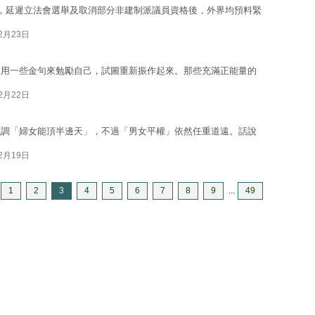
，延遲立法會選舉及取消部分非建制派議員資格後，外界均預料緊
02月23日
利用一些金句來勉勵自己，試圖重新振作起來。那些充滿正能量的
02月22日
強調「婦女能頂半邊天」，不過「男女平權」依然任重道遠。話說
02月19日
1
2
3
4
5
6
7
8
9
...
49