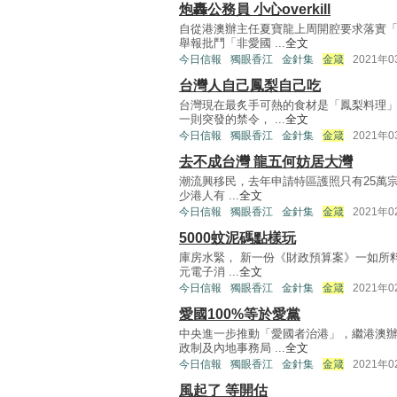
炮轟公務員 小心overkill
自從港澳辦主任夏寶龍上周開腔要求落實
舉報批鬥「非愛國 ...
全文
今日信報
獨眼香江
金針集
金箴
2021年
台灣人自己鳳梨自己吃
台灣現在最炙手可熱的食材是「鳳梨料理
一則突發的禁令， ...
全文
今日信報
獨眼香江
金針集
金箴
2021年
去不成台灣 龍五何妨居大灣
潮流興移民，去年申請特區護照只有25萬宗
少港人有 ...
全文
今日信報
獨眼香江
金針集
金箴
2021年
5000蚊泥碼點樣玩
庫房水緊， 新一份《財政預算案》一如所料
元電子消 ...
全文
今日信報
獨眼香江
金針集
金箴
2021年
愛國100%等於愛黨
中央進一步推動「愛國者治港」，繼港澳
政制及內地事務局 ...
全文
今日信報
獨眼香江
金針集
金箴
2021年
風起了 等開估