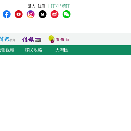
登入
註冊
|
訂閱 / 續訂
信報視頻
移民攻略
大灣區