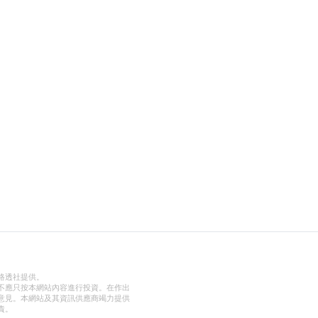
路透社提供。
不應只按本網站內容進行投資。在作出
意見。本網站及其資訊供應商竭力提供
責。