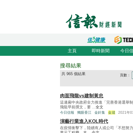
主頁
即時新聞
今日
搜尋結果
共 965 個結果
頁數：
肉面飛龍vs建制黃忠
這邊廂中央政府全力推進「完善香港選舉
飛龍早前撰文，要 ...
全文
今日信報
獨眼香江
金針集
金箴
2021年
演藝行業進入KOL時代
在疫情衝擊下，陸續有人或公司「不想努力
萬元工程費，本 ...
全文