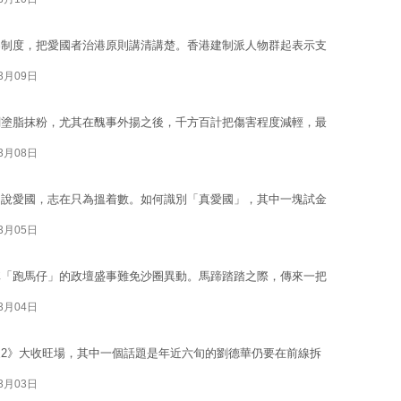
舉制度，把愛國者治港原則講清講楚。香港建制派人物群起表示支
03月09日
闆塗脂抹粉，尤其在醜事外揚之後，千方百計把傷害程度減輕，最
03月08日
中說愛國，志在只為搵着數。如何識別「真愛國」，其中一塊試金
03月05日
稱「跑馬仔」的政壇盛事難免沙圈異動。馬蹄踏踏之際，傳來一把
03月04日
2》大收旺場，其中一個話題是年近六旬的劉德華仍要在前線拆
03月03日