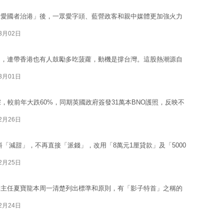
「愛國者治港」後，一眾愛字頭、藍營政客和親中媒體更加強火力
03月02日
」，連帶香港也有人鼓勵多吃菠蘿，動機是撐台灣。這股熱潮源自
03月01日
，較前年大跌60%，同期英國政府簽發31萬本BNO護照，反映不
02月26日
「減甜」，不再直接「派錢」，改用「8萬元1厘貸款」及「5000
02月25日
辦主任夏寶龍本周一清楚列出標準和原則，有「影子特首」之稱的
02月24日