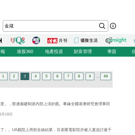
信報
港股360
地產投資
財富管理
專題
1
2
3
4
5
6
7
8
9
...
49
制度」，那邊廂建制派內部上演好戲。事緣全國港澳研究會理事田
03月18日
了」。UA戲院上周初全線結業，百老匯電影院亦被入稟追討逾千