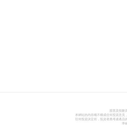
股票及指數
本網站的內容概不構成任何投資意見
任何投資決定前，投資者應考慮產品
準