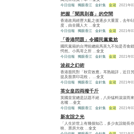
今日信報
獨眼香江
金針集
金箴
2021年
把握「聞異則喜」的空間
香港政局經歷大亂之後逐步大重置，去年6
度，由全國人大 ...
全文
今日信報
獨眼香江
金針集
金箴
2021年
「香港問題」令國民黨尷尬
國民黨籍的台灣前總統馬英九不知是否食
愕然。小馬哥之所 ...
全文
今日信報
獨眼香江
金針集
金箴
2021年
波叔之幻術
香港股民對「秋官效應」耳熟能詳，近日
提及股票印花稅， ...
全文
今日信報
獨眼香江
金針集
金箴
2021年
英女皇四両撥千斤
英國皇室總是話題不絕，八卦猛料滾滾而來。最
名嘴 ...
全文
今日信報
獨眼香江
金針集
金箴
2021年
新友誼之光
「人生於世上有幾個知己，多少友誼能長存
映、票房大收 ...
全文
今日信報
獨眼香江
金針集
金箴
2021年