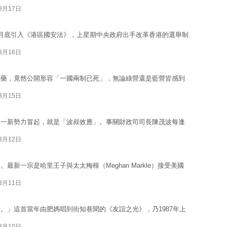
03月17日
月底引入《港區國安法》，上星期中央政府出手改革香港的選舉制
03月16日
錯藥，竟然公開形容「一國兩制已死」，無論綠營還是藍營皆感到
03月15日
另一新勢力冒起，就是「波叔效應」。事關財政司司長陳茂波每逢
03月12日
新一宗是哈里王子與太太梅根（Meghan Markle）接受美國
03月11日
。」這首當年由肥媽唱到街知巷聞的《友誼之光》，乃1987年上
03月10日