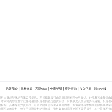
|
|
|
|
|
|
信報簡介
服務條款
私隱條款
免責聲明
廣告查詢
加入信報
聯絡信報
資料由財經智珠網有限公司提供。期貨指數資料由天滙財經有限公司提供。外滙及黃金報價由
，本網站內容亦並非就任何個別投資者的特定投資目標、財務狀況及個別需要而編製。投資者
的特點、其本身的投資目標、可承受的風險程度及其他因素，並適當地尋求獨立的財務及專業
確而可靠的資料，但並不保證資料絕對無誤，資料如有錯漏而令閣下蒙受損失，本公司概不負