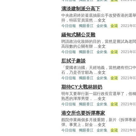
溝淡建制派分高下
中央政府終於釜底抽薪出手改變香港的選
持，特區官員當然 ...
全文
今日信報
獨眼香江
金針集
金箴
2021年
緬甸式關公災難
聘請政治化妝師的目的，當然是嘗試為老
高段數的公關有辦 ...
全文
今日信報
獨眼香江
金針集
金箴
2021年
肛拭子趣談
「愛國者治國」天經地義，當然總有些口
石，乃是否甘願為 ...
全文
今日信報
獨眼香江
金針集
金箴
2021年
期待CY大戰林師奶
明年又要舉行新一屆行政長官選舉了，俗
熟悉的渾厚男聲， ...
全文
今日信報
獨眼香江
金針集
金箴
2021年
港交所也要拆彈專家
戲院停業兩個多月後重開，新片《拆彈專家
彈。事實上，財金 ...
全文
今日信報
獨眼香江
金針集
金箴
2021年