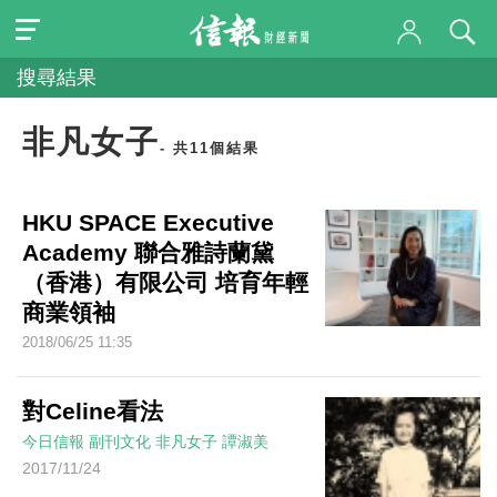
搜尋結果
非凡女子
- 共11個結果
HKU SPACE Executive
Academy 聯合雅詩蘭黛
（香港）有限公司 培育年輕
商業領袖
2018/06/25 11:35
對Celine看法
今日信報
副刊文化
非凡女子
譚淑美
2017/11/24