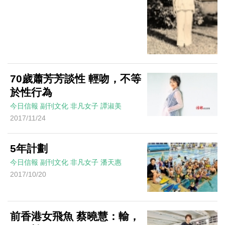
70歲蕭芳芳談性 輕吻，不等
於性行為
今日信報
副刊文化
非凡女子
譚淑美
2017/11/24
5年計劃
今日信報
副刊文化
非凡女子
潘天惠
2017/10/20
前香港女飛魚 蔡曉慧：輸，