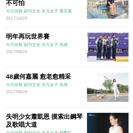
不可怕
今日信報
副刊文化
非凡女子
潘天惠
2017/10/20
明年再玩世界賽
今日信報
副刊文化
非凡女子
吳雄
2017/09/29
48歲何嘉麗 愈老愈精采
今日信報
副刊文化
非凡女子
吳雄
2017/09/29
失明少女蕭凱恩 摸索出鋼琴
及歌唱大道
今日信報
副刊文化
非凡女子
林艷虹