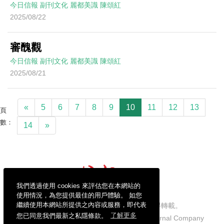
今日信報
副刊文化
麗都美識
陳頌紅
2025/08/22
審醜觀
今日信報
副刊文化
麗都美識
陳頌紅
2025/08/21
«
5
6
7
8
9
10
11
12
13
頁
數：
14
»
我們透過使用 cookies 來評估您在本網站的
使用情況，為您提供最佳的用戶體驗。 如您
繼續使用本網站所提供之內容或服務，即代表
信報財經新聞有限公司版權所有，不得轉載。
您已同意我們最新之私隱條款。
了解更多
Copyright © 2026 Hong Kong Economic Journal Company