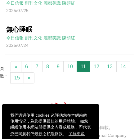
今日信報
副刊文化
麗都美識
陳頌紅
2025/07/25
無心睡眠
今日信報
副刊文化
麗都美識
陳頌紅
2025/07/24
«
6
7
8
9
10
11
12
13
14
頁
數：
15
»
我們透過使用 cookies 來評估您在本網站的
使用情況，為您提供最佳的用戶體驗。 如您
繼續使用本網站所提供之內容或服務，即代表
信報財經新聞有限公司版權所有，不得轉載。
您已同意我們最新之私隱條款。
了解更多
Copyright © 2026 Hong Kong Economic Journal Company