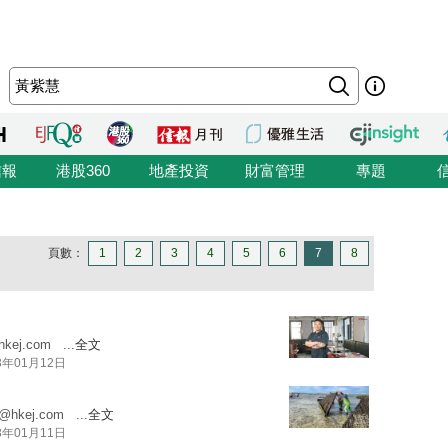
信報
港股360
地產投資
財富管理
專題
頁數：
1
2
3
4
5
6
7
8
hkej.com
...
全文
3年01月12日
g@hkej.com
...
全文
3年01月11日