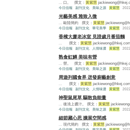
... 口。 撰文：
黃紫慧
jackiewong@hkej.
今日信報
副刊文化
美味之源
黃紫慧
202
光藝美感 雅致入微
... 歐陸簡約 撰文：
黃紫慧
jackiewong@h
今日信報
副刊文化
華宅美學
黃紫慧
202
香檳大廈老冰室 見證歲月番茄麵
... 撰文：
黃紫慧
jackiewong@hkej.co
今日信報
副刊文化
人情味濃
黃紫慧
202
熟食虹鱒 美味有營
... 營。 撰文：
黃紫慧
jackiewong@hkej.
今日信報
副刊文化
美味之源
黃紫慧
202
周遊列國食界 迸發廚藝創意
... 撰文：
黃紫慧
jackiewong@hkej.co
今日信報
副刊文化
人情味濃
黃紫慧
202
神聖鼠尾草 驅散負能量
... 後澆上醬汁。 撰文：
黃紫慧
jackiewon
今日信報
副刊文化
美味之源
黃紫慧
202
細節藏心思 擴展空間感
... 現代簡約 撰文：
黃紫慧
jackiewong@h
今日信報
副刊文化
華宅美學
黃紫慧
202