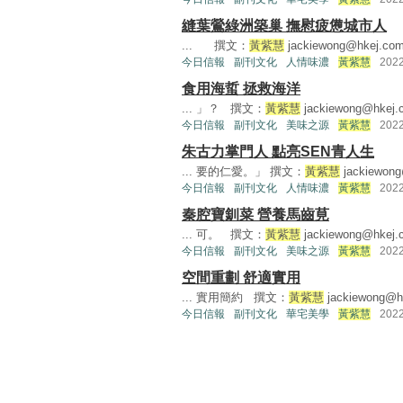
縫葉鶯綠洲築巢 撫慰疲憊城市人
... 撰文：
黃紫慧
jackiewong@hkej.co
今日信報
副刊文化
人情味濃
黃紫慧
202
食用海蜇 拯救海洋
... 」？ 撰文：
黃紫慧
jackiewong@hkej.
今日信報
副刊文化
美味之源
黃紫慧
202
朱古力掌門人 點亮SEN青人生
... 要的仁愛。」 撰文：
黃紫慧
jackiewon
今日信報
副刊文化
人情味濃
黃紫慧
202
秦腔寶釧菜 營養馬齒莧
... 可。 撰文：
黃紫慧
jackiewong@hkej.
今日信報
副刊文化
美味之源
黃紫慧
202
空間重劃 舒適實用
... 實用簡約 撰文：
黃紫慧
jackiewong@h
今日信報
副刊文化
華宅美學
黃紫慧
202