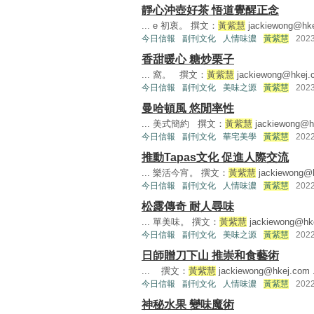
靜心沖壺好茶 悟道覺醒正念
... e 初衷。 撰文：
黃紫慧
jackiewong@hk
今日信報
副刊文化
人情味濃
黃紫慧
202
香甜暖心 糖炒栗子
... 窩。 撰文：
黃紫慧
jackiewong@hkej.
今日信報
副刊文化
美味之源
黃紫慧
202
曼哈頓風 悠閒率性
... 美式簡約 撰文：
黃紫慧
jackiewong@h
今日信報
副刊文化
華宅美學
黃紫慧
202
推動Tapas文化 促進人際交流
... 樂活今宵。 撰文：
黃紫慧
jackiewong@
今日信報
副刊文化
人情味濃
黃紫慧
202
松露傳奇 耐人尋味
... 單美味。 撰文：
黃紫慧
jackiewong@hk
今日信報
副刊文化
美味之源
黃紫慧
202
日師贈刀下山 推崇和食藝術
... 撰文：
黃紫慧
jackiewong@hkej.com
.
今日信報
副刊文化
人情味濃
黃紫慧
202
神秘水果 變味魔術