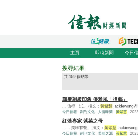
主頁
即時新聞
今日
搜尋結果
共 159 個結果
顛覆刻板印象 優雅風「扒藝」
... 值得一試。 撰文：
黃紫慧
jackiewong@
今日信報
副刊文化
人情味濃
黃紫慧
202
紅藻專家 紫菜之母
... ，美味有營。 撰文：
黃紫慧
jackiewon
今日信報
副刊文化
美味之源
黃紫慧
202