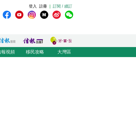
登入
註冊
|
訂閱 / 續訂
信報視頻
移民攻略
大灣區