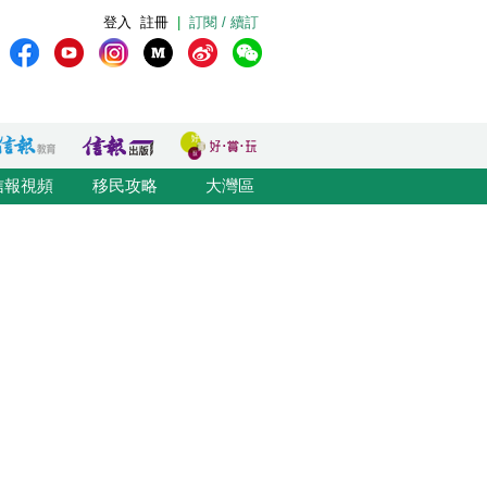
登入
註冊
|
訂閱 / 續訂
信報視頻
移民攻略
大灣區