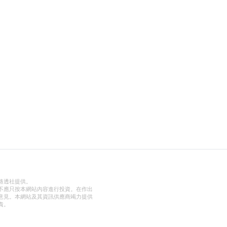
路透社提供。
不應只按本網站內容進行投資。在作出
意見。本網站及其資訊供應商竭力提供
責。