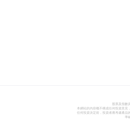
股票及指數
本網站的內容概不構成任何投資意見
任何投資決定前，投資者應考慮產品
準