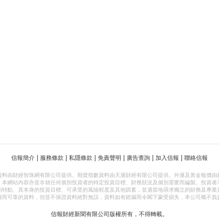
|
|
|
|
|
|
信報簡介
服務條款
私隱條款
免責聲明
廣告查詢
加入信報
聯絡信報
資料由財經智珠網有限公司提供。期貨指數資料由天滙財經有限公司提供。外滙及黃金報價由
，本網站內容亦並非就任何個別投資者的特定投資目標、財務狀況及個別需要而編製。投資者
的特點、其本身的投資目標、可承受的風險程度及其他因素，並適當地尋求獨立的財務及專業
確而可靠的資料，但並不保證資料絕對無誤，資料如有錯漏而令閣下蒙受損失，本公司概不負
信報財經新聞有限公司版權所有，不得轉載。