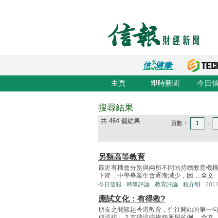
主頁
即時新聞
今日
搜尋結果
共 464 個結果
頁數：
1
...
另類高等教育
最近有機會分別與兩所不同的持續教育機
下降，中學畢業生會逐漸減少，因 ...
全文
今日信報
時事評論
教育評論
程介明
201
應試文化：有得救?
朋友之間談起香港教育，往往開始的第一
成這樣」？支持這些抱怨所舉的例 ...
全文