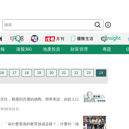
信報
港股360
地產投資
財富管理
專題
16
17
18
19
20
21
22
23
24
構交往，都遇到共通的挑戰。簡單來說，由於人口
7年09月01日
句：「為什麼香港的教育搞成這樣？」什麼叫「搞