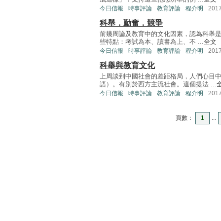
今日信報
時事評論
教育評論
程介明
201
科舉．勤奮．競爭
前幾周論及教育中的文化因素，認為科舉
些特點：考試為本、讀書為上、不 ...
全文
今日信報
時事評論
教育評論
程介明
201
科舉與教育文化
上周談到中國社會的差距格局，人們心目
語）。有別於西方主流社會。這個提法 ...
今日信報
時事評論
教育評論
程介明
201
頁數：
1
...