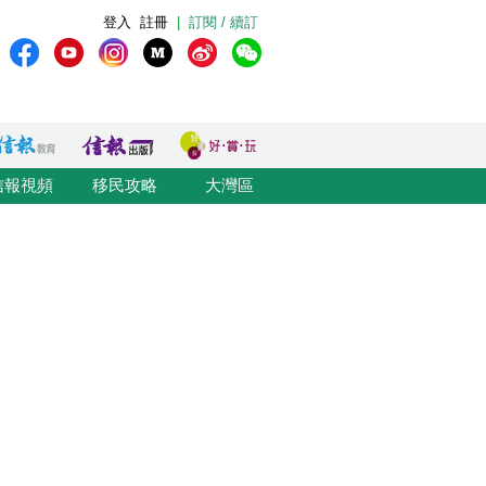
登入
註冊
|
訂閱 / 續訂
信報視頻
移民攻略
大灣區