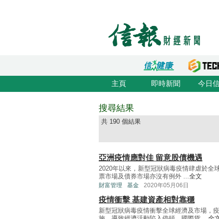
主頁
即時新聞
今日
搜尋結果
共 190 個結果
亞洲疫情應對佳 留意股債機遇
2020年以來，新型冠狀病毒疫情肆虐於
票市場及債券市場亦沒有例外 ...
全文
財富管理
基金
2020年05月06日
疫情衝擊 基建資產相對靠穩
新型冠狀病毒疫情衝擊全球經濟及市場，
施，導致經濟活動陷入停頓，國際貨 ...
全