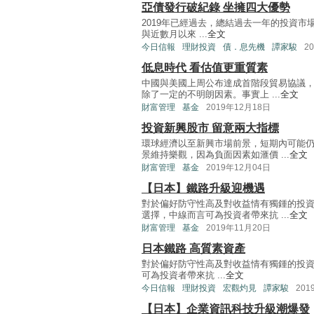
亞債發行破紀錄 坐擁四大優勢
2019年已經過去，總結過去一年的投資
與近數月以來 ...
全文
今日信報
理財投資
債．息先機
譚家駿
2
低息時代 看估值更重質素
中國與美國上周公布達成首階段貿易協議，
除了一定的不明朗因素。事實上 ...
全文
財富管理
基金
2019年12月18日
投資新興股市 留意兩大指標
環球經濟以至新興市場前景，短期內可能
景維持樂觀，因為負面因素如滙價 ...
全文
財富管理
基金
2019年12月04日
【日本】鐵路升級迎機遇
對於偏好防守性高及對收益情有獨鍾的投
選擇，中線而言可為投資者帶來抗 ...
全文
財富管理
基金
2019年11月20日
日本鐵路 高質素資產
對於偏好防守性高及對收益情有獨鍾的投
可為投資者帶來抗 ...
全文
今日信報
理財投資
宏觀灼見
譚家駿
201
【日本】企業資訊科技升級潮爆發