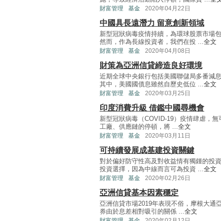
財富管理
基金
2020年04月22日
中國具長遠潛力 留意創新領域
新型冠狀病毒疫情持續，為環球股票市場
然而，作為長線投資者，我們在投 ...
全文
財富管理
基金
2020年04月08日
財策為亞洲信貸締造良好環境
近期全球中央銀行包括美國聯儲局多番減
其中，美國國債息雖然自歷史低位 ...
全文
財富管理
基金
2020年03月25日
印度消費升級 借鑑中國尋機會
新型冠狀病毒（COVID-19）疫情肆虐
工廠、供應鏈的停頓，將 ...
全文
財富管理
基金
2020年03月11日
可持續發展成基建投資關鍵
對於偏好防守性高及對收益情有獨鍾的投
投資選擇，因為中線而言可為投資 ...
全文
財富管理
基金
2020年02月26日
亞洲信貸基本因素穩定
亞洲信貸市場2019年表現不俗，摩根大通
券由於息差相對吸引的關係 ...
全文
財富管理
基金
2020年02月12日