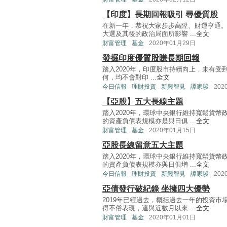
【印度】長期回報吸引 尋優質股
在新一年，恭祝大家步步高陞、財運亨通。
大選及其後的政治局面所影響 ...
全文
財富管理
基金
2020年01月29日
發掘印度優質股賺長期回報
踏入2020年，印度股市持續向上，未有
何，均不會對印 ...
全文
今日信報
理財投資
新興智見
譚家駿
202
【亞股】五大長線主題
踏入2020年，環球中央銀行維持寬鬆貨
的資產負債表規模亦是與日俱 ...
全文
財富管理
基金
2020年01月15日
亞股長線留意五大主題
踏入2020年，環球中央銀行維持寬鬆貨
的資產負債表規模亦與日俱增 ...
全文
今日信報
理財投資
新興智見
譚家駿
202
亞債發行破紀錄 坐擁四大優勢
2019年已經過去，概括過去一年的投資
得不俗表現，這與近數月以來 ...
全文
財富管理
基金
2020年01月01日