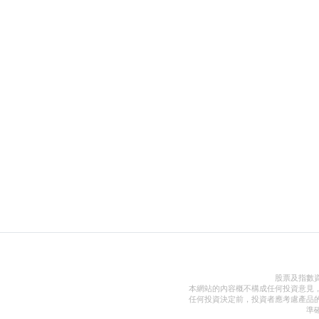
股票及指數
本網站的內容概不構成任何投資意見
任何投資決定前，投資者應考慮產品
準