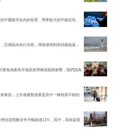
包括中國股市在內的前景，帶來較大的不確定性。
息，亞洲區內央行亦然，導致環球利率持續低迷，
，無可避免地會為市場及經濟構成負面衝擊，我們認為
資者來說，上市基建類資產是其中一種相當不錯的
亞洲信貸指數全年升幅超過11%，其中，高收益債