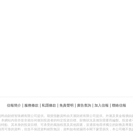
|
|
|
|
|
|
信報簡介
服務條款
私隱條款
免責聲明
廣告查詢
加入信報
聯絡信報
資料由財經智珠網有限公司提供。期貨指數資料由天滙財經有限公司提供。外滙及黃金報價由
，本網站內容亦並非就任何個別投資者的特定投資目標、財務狀況及個別需要而編製。投資者
的特點、其本身的投資目標、可承受的風險程度及其他因素，並適當地尋求獨立的財務及專業
確而可靠的資料，但並不保證資料絕對無誤，資料如有錯漏而令閣下蒙受損失，本公司概不負