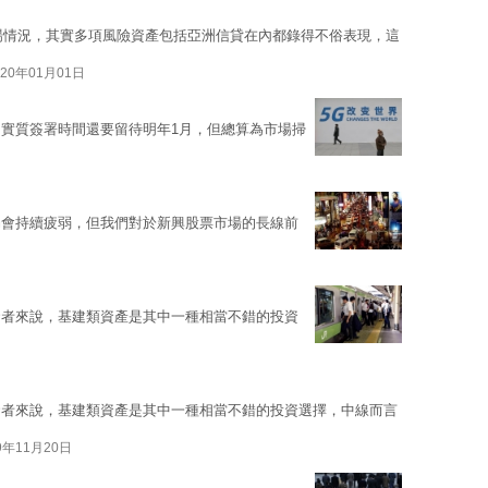
市場情況，其實多項風險資產包括亞洲信貸在內都錄得不俗表現，這
020年01月01日
實質簽署時間還要留待明年1月，但總算為市場掃
仍會持續疲弱，但我們對於新興股票市場的長線前
資者來說，基建類資產是其中一種相當不錯的投資
資者來說，基建類資產是其中一種相當不錯的投資選擇，中線而言
9年11月20日