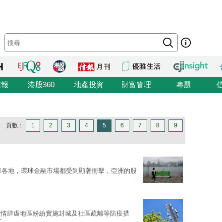
信報
港股360
地產投資
財富管理
專題
頁數：
1
2
3
4
5
6
7
8
9
全球各地，環球金融市場都受到顯著衝擊，亞洲的股
疫情肆虐地區紛紛實施封城及社區疏離等防疫措
文