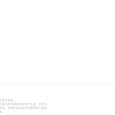
路透社提供。
不應只按本網站內容進行投資。在作出
意見。本網站及其資訊供應商竭力提供
責。