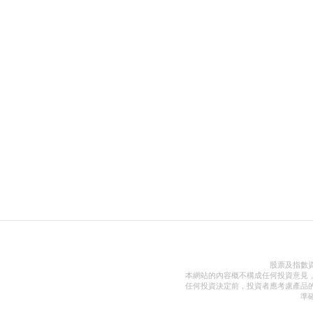
股票及指數
本網站的內容概不構成任何投資意見
任何投資決定前，投資者應考慮產品
準