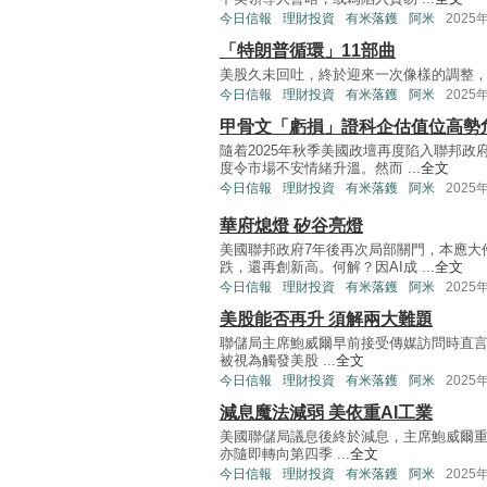
今日信報
理財投資
有米落鑊
阿米
2025
「特朗普循環」11部曲
美股久未回吐，終於迎來一次像樣的調整，地區銀行壞
今日信報
理財投資
有米落鑊
阿米
2025
甲骨文「虧損」證科企估值位高勢
隨着2025年秋季美國政壇再度陷入聯邦
度令市場不安情緒升溫。然而 ...
全文
今日信報
理財投資
有米落鑊
阿米
2025
華府熄燈 矽谷亮燈
美國聯邦政府7年後再次局部關門，本應大
跌，還再創新高。何解？因AI成 ...
全文
今日信報
理財投資
有米落鑊
阿米
2025
美股能否再升 須解兩大難題
聯儲局主席鮑威爾早前接受傳媒訪問時直言
被視為觸發美股 ...
全文
今日信報
理財投資
有米落鑊
阿米
2025
減息魔法減弱 美依重AI工業
美國聯儲局議息後終於減息，主席鮑威爾
亦隨即轉向第四季 ...
全文
今日信報
理財投資
有米落鑊
阿米
2025