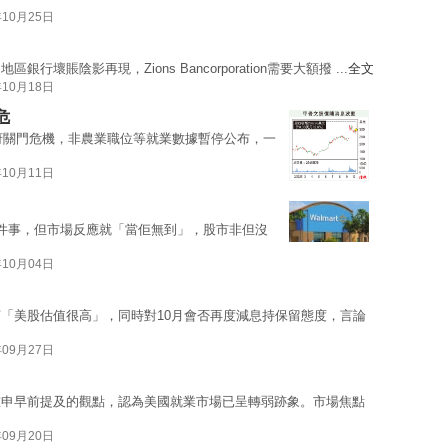
年10月25日
賬陰影再現，Zions Bancorporation需要大額撥 ...
全文
年10月18日
危
政府關門危機，非農業職位等就業數據暫停公布，一
年10月11日
件事，但市場反應就「當佢無到」，股市非但沒
年10月04日
「美股估值很高」，同時對10月會否再度減息持保留態度，言論
年09月27日
重申早前提及的觀點，認為美國就業市場已呈轉弱跡象。市場焦點
年09月20日