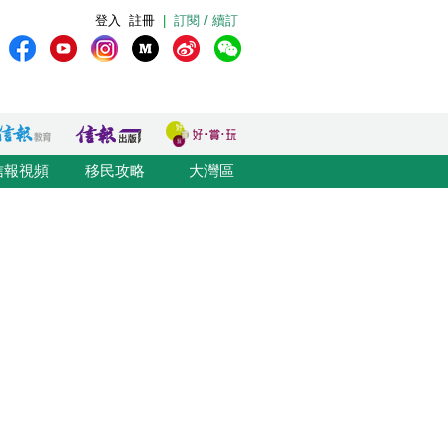
登入
註冊
|
訂閱 / 續訂
信報視頻
移民攻略
大灣區