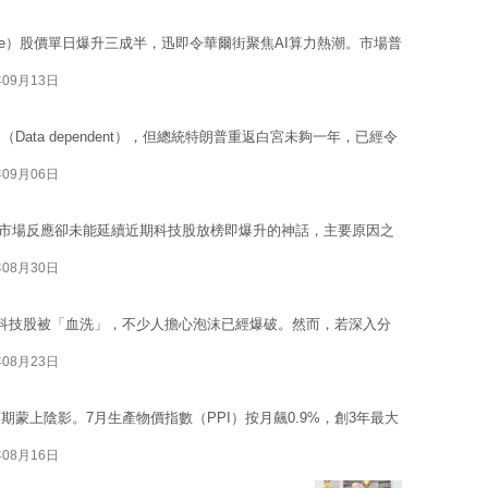
acle）股價單日爆升三成半，迅即令華爾街聚焦AI算力熱潮。市場普
年09月13日
ata dependent），但總統特朗普重返白宮未夠一年，已經令
年09月06日
俗，市場反應卻未能延續近期科技股放榜即爆升的神話，主要原因之
年08月30日
科技股被「血洗」，不少人擔心泡沫已經爆破。然而，若深入分
年08月23日
蒙上陰影。7月生產物價指數（PPI）按月飆0.9%，創3年最大
年08月16日