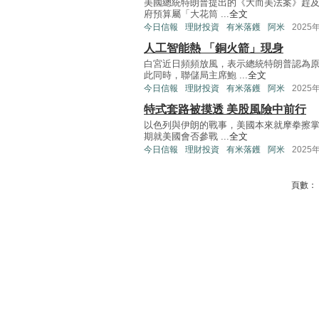
美國總統特朗普提出的《大而美法案》趕
府預算屬「大花筒 ...
全文
今日信報
理財投資
有米落鑊
阿米
2025
人工智能熱 「銅火箭」現身
白宮近日頻頻放風，表示總統特朗普認為原定7
此同時，聯儲局主席鮑 ...
全文
今日信報
理財投資
有米落鑊
阿米
2025
特式套路被摸透 美股風險中前行
以色列與伊朗的戰事，美國本來就摩拳擦
期就美國會否參戰 ...
全文
今日信報
理財投資
有米落鑊
阿米
2025
頁數：