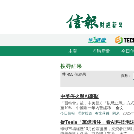
主頁
即時新聞
今日
搜尋結果
共 455 個結果
頁數：
中美停火與AI豪賭
「習特會」後，中美雙方「以戰止戰」方式
至10%，中國則一年內暫緩稀 ...
全文
今日信報
理財投資
有米落鑊
阿米
2025
從Tesla「萬億賭注」看AI科技泡
環球市場經歷10月份震盪後，投資者正關
中美領導人會晤，或為陷入貿易 ...
全文