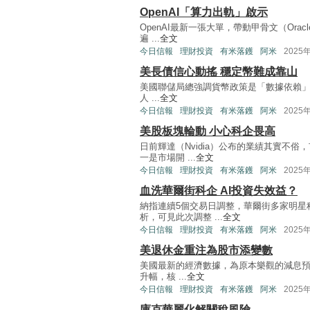
OpenAI「算力出軌」啟示
OpenAI最新一張大單，帶動甲骨文（Or
遍 ...
全文
今日信報
理財投資
有米落鑊
阿米
2025
美長債信心動搖 穩定幣難成靠山
美國聯儲局總強調貨幣政策是「數據依賴」（D
人 ...
全文
今日信報
理財投資
有米落鑊
阿米
2025
美股板塊輪動 小心科企畏高
日前輝達（Nvidia）公布的業績其實不
一是市場開 ...
全文
今日信報
理財投資
有米落鑊
阿米
2025
血洗華爾街科企 AI投資失效益？
納指連續5個交易日調整，華爾街多家明星
析，可見此次調整 ...
全文
今日信報
理財投資
有米落鑊
阿米
2025
美退休金重注為股市添變數
美國最新的經濟數據，為原本樂觀的減息預期
升幅，核 ...
全文
今日信報
理財投資
有米落鑊
阿米
2025
庫克華麗化解關稅風險