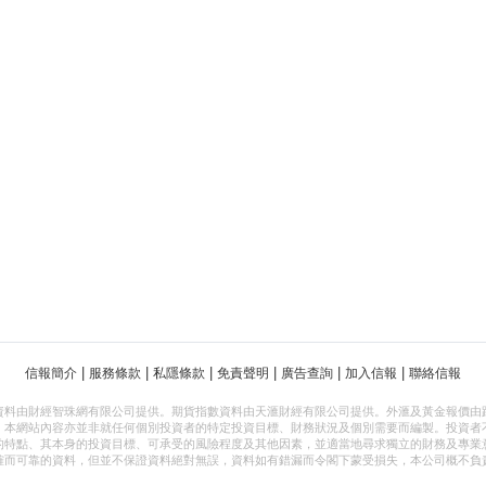
|
|
|
|
|
|
信報簡介
服務條款
私隱條款
免責聲明
廣告查詢
加入信報
聯絡信報
資料由財經智珠網有限公司提供。期貨指數資料由天滙財經有限公司提供。外滙及黃金報價由
，本網站內容亦並非就任何個別投資者的特定投資目標、財務狀況及個別需要而編製。投資者
的特點、其本身的投資目標、可承受的風險程度及其他因素，並適當地尋求獨立的財務及專業
確而可靠的資料，但並不保證資料絕對無誤，資料如有錯漏而令閣下蒙受損失，本公司概不負