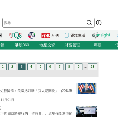
信報
港股360
地產投資
財富管理
專題
1
2
3
4
5
6
7
8
9
...
23
短暫降溫：美國把對華「芬太尼關稅」由20%降
年11月01日
沫
注下周四或將舉行的「習特會」。這場備受期待的