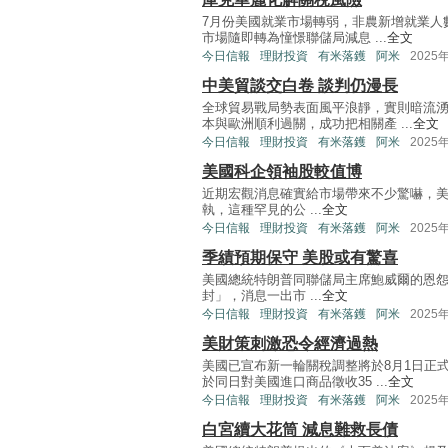
7月份美國就業市場轉弱，非農新增就業人
市場隨即轉為憧憬聯儲局減息 ...
全文
今日信報
理財投資
有米落鑊
阿米
2025
中美貿談交白卷 談判仍漫長
全球貿易戰局勢表面風平浪靜，實則暗流
本與歐洲順利過關，成功把相關產 ...
全文
今日信報
理財投資
有米落鑊
阿米
2025
美國科企領袖股較值博
近期宏觀消息確實給市場帶來不少驚嚇，
執，這種罕見的公 ...
全文
今日信報
理財投資
有米落鑊
阿米
2025
季績預期保守 美股或有驚喜
美國總統特朗普同聯儲局主席鮑威爾的恩
封」，消息一出市 ...
全文
今日信報
理財投資
有米落鑊
阿米
2025
美財策刺激恐令經濟過熱
美國已宣布新一輪關稅調整將於8月1日正
於同日對美國進口商品徵收35 ...
全文
今日信報
理財投資
有米落鑊
阿米
2025
白宮續大花筒 減息難救長債