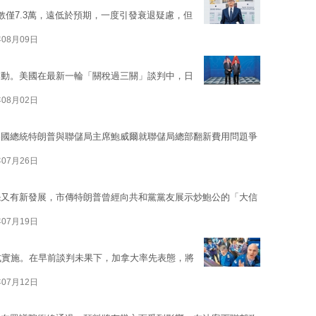
數僅7.3萬，遠低於預期，一度引發衰退疑慮，但
年08月09日
湧動。美國在最新一輪「關稅過三關」談判中，日
年08月02日
美國總統特朗普與聯儲局主席鮑威爾就聯儲局總部翻新費用問題爭
年07月26日
怨又有新發展，市傳特朗普曾經向共和黨黨友展示炒鮑公的「大信
年07月19日
式實施。在早前談判未果下，加拿大率先表態，將
年07月12日