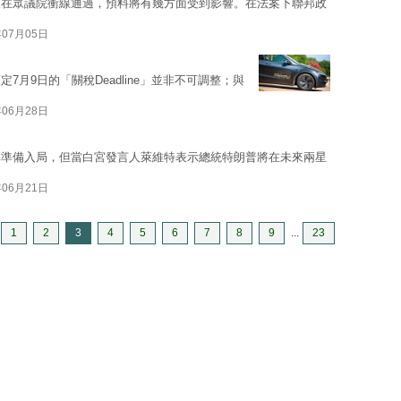
及在眾議院衝線通過，預料將有幾方面受到影響。在法案下聯邦政
年07月05日
月9日的「關稅Deadline」並非不可調整；與
年06月28日
掌準備入局，但當白宮發言人萊維特表示總統特朗普將在未來兩星
年06月21日
1
2
3
4
5
6
7
8
9
...
23