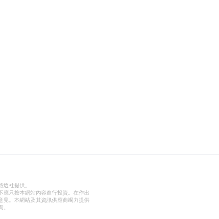
路透社提供。
不應只按本網站內容進行投資。在作出
意見。本網站及其資訊供應商竭力提供
責。