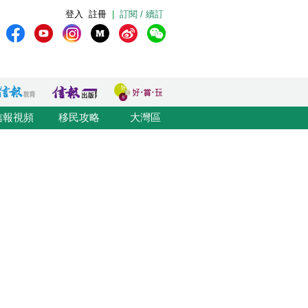
登入
註冊
|
訂閱 / 續訂
信報視頻
移民攻略
大灣區