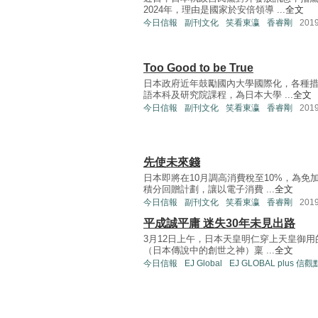
2024年，理由是國家於安倍領導 ...
全文
今日信報
副刊文化
笑看東瀛
香睿剛
201
Too Good to be True
日本政府近年鼓勵國內大學國際化，各種
語本科及研究院課程，為日本大學 ...
全文
今日信報
副刊文化
笑看東瀛
香睿剛
201
先使未來錢
日本即將在10月調高消費稅至10%，為
積分回贈計劃，讓以電子消費 ...
全文
今日信報
副刊文化
笑看東瀛
香睿剛
201
平成誠平庸 迷失30年未見出路
3月12日上午，日本天皇明仁穿上天皇御
（日本傳說中的創世之神）稟 ...
全文
今日信報
EJ Global
EJ GLOBAL plus 信觀