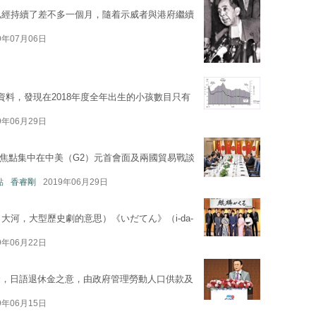
已經持續了差不多一個月，隨着示威者與港府繼續
9年07月06日
料，發現在2018年度全年出生的小孩數目只有
9年06月29日
球焦點集中在中美（G2）元首會面及兩國貿易戰談
點
香睿剛
2019年06月29日
大河，大型歷史劇的意思）《いだてん》（i-da-
9年06月22日
金，日語退休金之意，由政府管理勞動人口供款及
9年06月15日