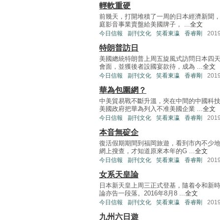
輕軟重硬
前幾天，打開堆積了一周的日本經濟新聞，
庭影音事業賣盤給美國牌子， ...
全文
今日信報
副刊文化
笑看東瀛
香睿剛
201
特朗普訪日
美國總統特朗普上周五旋風式訪問日本四
會面，並獲後者設國宴款待，成為 ...
全文
今日信報
副刊文化
笑看東瀛
香睿剛
201
華為包圍網？
中美貿易戰不斷升溫，夾在中間的中國科
美國政府把華為列入不准美國企業 ...
全文
今日信報
副刊文化
笑看東瀛
香睿剛
201
本音無碇企
復活假期期間到福岡旅遊，看到市內不少地
網上搜查，才知道原來本年的G ...
全文
今日信報
副刊文化
笑看東瀛
香睿剛
201
女系天皇論
日本新天皇上周三正式登基，隨着令和新
論亦告一段落。2016年8月8 ...
全文
今日信報
副刊文化
笑看東瀛
香睿剛
201
九州六日遊