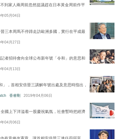
想不到家人兩周前忽然提議趕在日本黃金周前作平
9年05月04日
倍晉三本周馬不停蹄走訪歐洲多國，實行在平成最
9年04月27日
開記者招待會向全球公布新年號「令和」的意思和
9年04月13日
令和」，首相安倍晉三講解年號出處及意思時指出，
atch
香睿剛
2019年04月06日
，全國上下洋溢着一股慶祝氣氛，社會暫時把經濟
9年04月06日
黨內有意修改憲章，讓首相安倍晉三連任四屆至