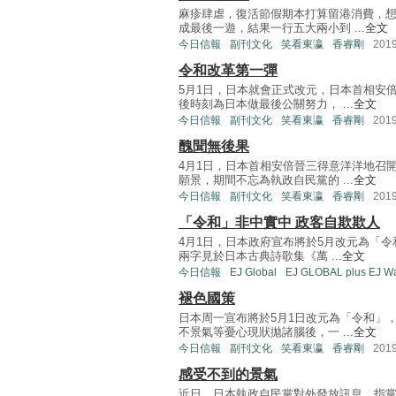
麻疹肆虐，復活節假期本打算留港消費，
成最後一遊，結果一行五大兩小到 ...
全文
今日信報
副刊文化
笑看東瀛
香睿剛
201
令和改革第一彈
5月1日，日本就會正式改元，日本首相安
後時刻為日本做最後公關努力， ...
全文
今日信報
副刊文化
笑看東瀛
香睿剛
201
醜聞無後果
4月1日，日本首相安倍晉三得意洋洋地召
願景，期間不忘為執政自民黨的 ...
全文
今日信報
副刊文化
笑看東瀛
香睿剛
201
「令和」非中實中 政客自欺欺人
4月1日，日本政府宣布將於5月改元為「
兩字見於日本古典詩歌集《萬 ...
全文
今日信報
EJ Global
EJ GLOBAL plus EJ W
褪色國策
日本周一宣布將於5月1日改元為「令和」
不景氣等憂心現狀拋諸腦後，一 ...
全文
今日信報
副刊文化
笑看東瀛
香睿剛
201
感受不到的景氣
近日，日本執政自民黨對外發放訊息，指