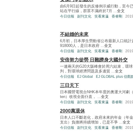
由6月9日起發生的反修例示威行動，至今
站在平行線，群眾不滿終於7月 ...
全文
今日信報
副刊文化
笑看東瀛
香睿剛
201
不結婚的未來
6月初，日本厚生勞動省公布最新人口統計資
918000人，是日本政府 ...
全文
今日信報
副刊文化
笑看東瀛
香睿剛
201
安倍努力徒勞 日難躋身大國外交
一連兩天的G20大阪峰會於周六結束，環
判，對環球經濟問題及多邊貿 ...
全文
今日信報
EJ Global
EJ GLOBAL plus 信觀
三日天下
日本國營電視台NHK本年度的奧運大河劇（
ten）收視全面仆直， ...
全文
今日信報
副刊文化
笑看東瀛
香睿剛
201
2000萬退休
日本人口不斷老化，政府未來的年金（年
支出）負擔將持續增加，已是不爭 ...
全文
今日信報
副刊文化
笑看東瀛
香睿剛
201