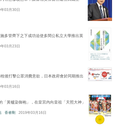
9年03月30日
措施多管齊下之下成功迫使多間公私立大學推出英
9年03月23日
免加稅後打擊公眾消費意欲，日本政府會於同期推出
9年03月16日
用的「黃櫨染御袍」，在皇宮內向皇祖「天照大神」
點
香睿剛
2019年03月16日