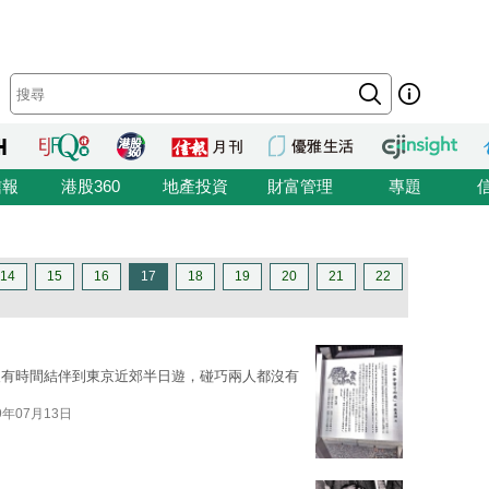
信報
港股360
地產投資
財富管理
專題
14
15
16
17
18
19
20
21
22
沒有時間結伴到東京近郊半日遊，碰巧兩人都沒有
9年07月13日