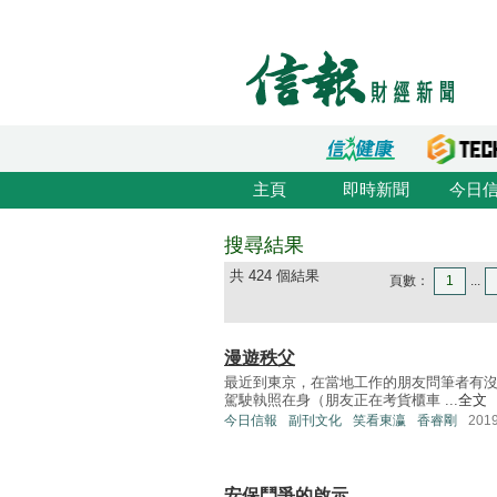
主頁
即時新聞
今日
搜尋結果
共 424 個結果
頁數：
1
...
漫遊秩父
最近到東京，在當地工作的朋友問筆者有
駕駛執照在身（朋友正在考貨櫃車 ...
全文
今日信報
副刊文化
笑看東瀛
香睿剛
201
安保鬥爭的啟示