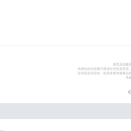
股票及指數
本網站的內容概不構成任何投資意見
任何投資決定前，投資者應考慮產品
準
C