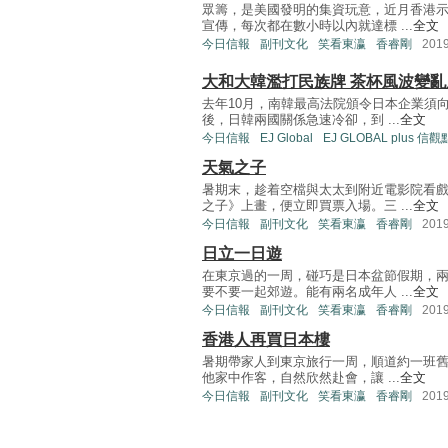
眾籌，是美國發明的集資玩意，近月香港
宣傳，每次都在數小時以內就達標 ...
全文
今日信報
副刊文化
笑看東瀛
香睿剛
201
大和大韓濫打民族牌 茶杯風波變亂
去年10月，南韓最高法院頒令日本企業須
後，日韓兩國關係急速冷卻，到 ...
全文
今日信報
EJ Global
EJ GLOBAL plus 信觀
天氣之子
暑期末，趁着空檔與太太到附近電影院看
之子》上畫，便立即買票入場。三 ...
全文
今日信報
副刊文化
笑看東瀛
香睿剛
201
日立一日遊
在東京過的一周，碰巧是日本盆節假期，
要不要一起郊遊。能有兩名成年人 ...
全文
今日信報
副刊文化
笑看東瀛
香睿剛
201
香港人再買日本樓
暑期帶家人到東京旅行一周，順道約一班舊
他家中作客，自然欣然赴會，讓 ...
全文
今日信報
副刊文化
笑看東瀛
香睿剛
201