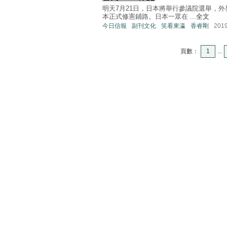
明天7月21日，日本將舉行參議院選舉，
本正式修憲鋪路。日本一眾在 ...
全文
今日信報
副刊文化
笑看東瀛
香睿剛
201
頁數：
1
...