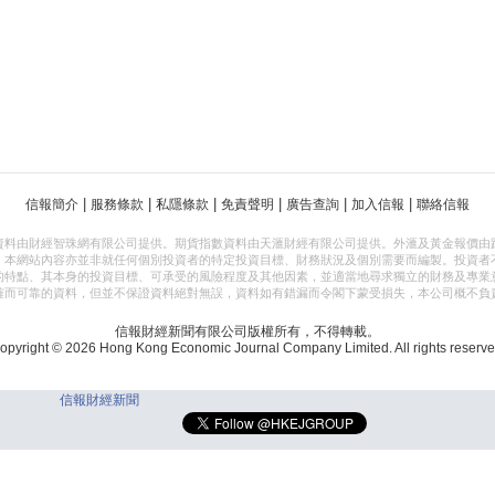
|
|
|
|
|
|
信報簡介
服務條款
私隱條款
免責聲明
廣告查詢
加入信報
聯絡信報
資料由財經智珠網有限公司提供。期貨指數資料由天滙財經有限公司提供。外滙及黃金報價由
，本網站內容亦並非就任何個別投資者的特定投資目標、財務狀況及個別需要而編製。投資者
的特點、其本身的投資目標、可承受的風險程度及其他因素，並適當地尋求獨立的財務及專業
確而可靠的資料，但並不保證資料絕對無誤，資料如有錯漏而令閣下蒙受損失，本公司概不負
信報財經新聞有限公司版權所有，不得轉載。
opyright © 2026 Hong Kong Economic Journal Company Limited. All rights reserve
信報財經新聞