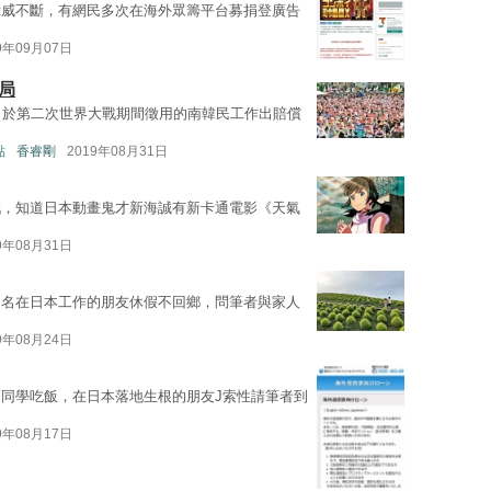
示威不斷，有網民多次在海外眾籌平台募捐登廣告
9年09月07日
局
向於第二次世界大戰期間徵用的南韓民工作出賠償
點
香睿剛
2019年08月31日
戲，知道日本動畫鬼才新海誠有新卡通電影《天氣
9年08月31日
兩名在日本工作的朋友休假不回鄉，問筆者與家人
9年08月24日
同學吃飯，在日本落地生根的朋友J索性請筆者到
9年08月17日