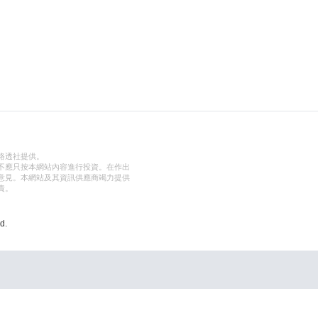
路透社提供。
不應只按本網站內容進行投資。在作出
意見。本網站及其資訊供應商竭力提供
責。
d.