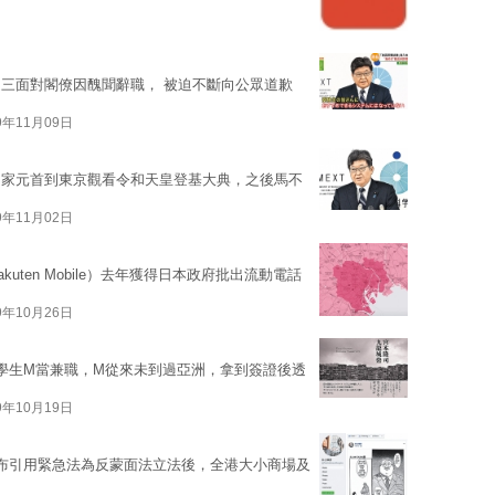
三面對閣僚因醜聞辭職， 被迫不斷向公眾道歉
9年11月09日
國家元首到東京觀看令和天皇登基大典，之後馬不
9年11月02日
ten Mobile）去年獲得日本政府批出流動電話
9年10月26日
學生M當兼職，M從來未到過亞洲，拿到簽證後透
9年10月19日
布引用緊急法為反蒙面法立法後，全港大小商場及