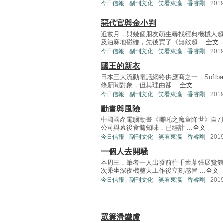
今日信報
副刊文化
笑看東瀛
香睿剛
201
惡代官與金小判
近數月，與幾個朋友萌生尋找經典機械人
及油麻地碰碰，先後買了《無敵超 ...
全文
今日信報
副刊文化
笑看東瀛
香睿剛
201
國王的新衣
日本三大流動電話網絡供應商之一，Soft
條新聞對象，但其理由卻 ...
全文
今日信報
副刊文化
笑看東瀛
香睿剛
201
動畫與風險
中國國產電腦動畫《哪吒之魔童降世》自7
公司與幕後食髓知味，已經計 ...
全文
今日信報
副刊文化
笑看東瀛
香睿剛
201
一個人去開騷
本周三，筆者一人出發前往千葉幕張展覽
次乘坐深夜機整天工作後立刻感冒 ...
全文
今日信報
副刊文化
笑看東瀛
香睿剛
201
眾籌滑鐵盧