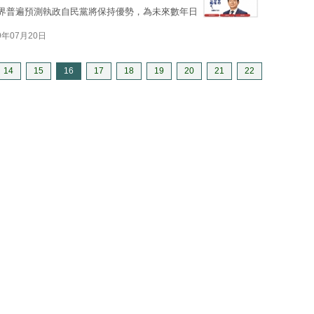
外界普遍預測執政自民黨將保持優勢，為未來數年日
9年07月20日
14
15
16
17
18
19
20
21
22