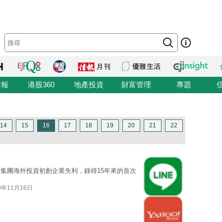
信報
港股360
地產投資
財富管理
專題
14
15
16
17
18
19
20
21
22
因為集團海外投資初創企業失利，錄得15年來的首次
9年11月16日