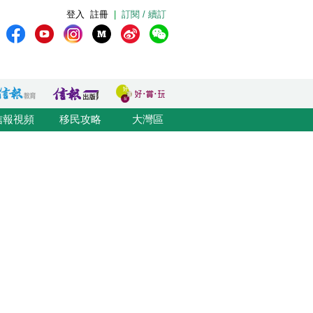
登入
註冊
|
訂閱 / 續訂
信報視頻
移民攻略
大灣區