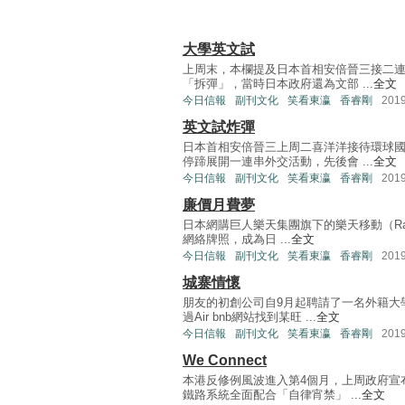
大學英文試
上周末，本欄提及日本首相安倍晉三接二連
「拆彈」，當時日本政府還為文部 ...
全文
今日信報
副刊文化
笑看東瀛
香睿剛
201
英文試炸彈
日本首相安倍晉三上周二喜洋洋接待環球
停蹄展開一連串外交活動，先後會 ...
全文
今日信報
副刊文化
笑看東瀛
香睿剛
201
廉價月費夢
日本網購巨人樂天集團旗下的樂天移動（Raku
網絡牌照，成為日 ...
全文
今日信報
副刊文化
笑看東瀛
香睿剛
201
城寨情懷
朋友的初創公司自9月起聘請了一名外籍大
過Air bnb網站找到某旺 ...
全文
今日信報
副刊文化
笑看東瀛
香睿剛
201
We Connect
本港反修例風波進入第4個月，上周政府宣
鐵路系統全面配合「自律宵禁」 ...
全文