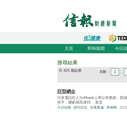
主頁
即時新聞
今日
搜尋結果
共 424 個結果
頁數：
1
...
巨型網企
日本電訊巨人Softbank上周公布業績，
赤字，總虧損高達65 ...
全文
今日信報
副刊文化
笑看東瀛
香睿剛
201