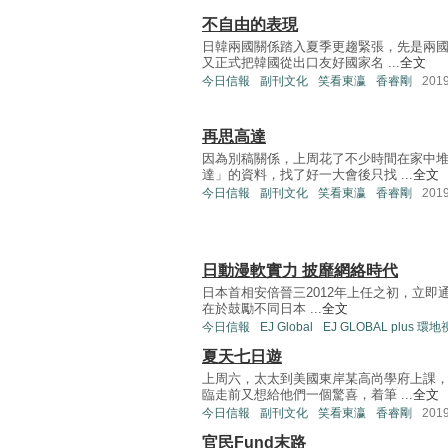
不自由的表現
日韓兩國關係踏入夏季更趨緊張，先是兩國
又正式把韓國從出口友好國家名 ...
全文
今日信報
副刊文化
笑看東瀛
香睿剛
201
再思高達
因為別稿關係，上周花了不少時間在家中堆
達」的資料，找了好一大會後只找 ...
全文
今日信報
副刊文化
笑看東瀛
香睿剛
201
日動漫軟實力 披靡網絡時代
日本首相安倍晉三2012年上任之初，立即通過
在於鼓勵不同日本 ...
全文
今日信報
EJ Global
EJ GLOBAL plus 環
夏天七日遊
上周六，太太到美國東岸某高尚學府上課
臨走前又想給他們一個驚喜，着筆 ...
全文
今日信報
副刊文化
笑看東瀛
香睿剛
201
官民Fund末路