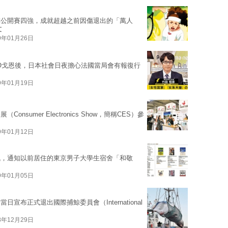
球公開賽四強，成就超越之前因傷退出的「萬人
文
9年01月26日
O戈恩後，日本社會日夜擔心法國當局會有報復行
9年01月19日
umer Electronics Show，簡稱CES）參
9年01月12日
訊，通知以前居住的東京男子大學生宿舍「和敬
9年01月05日
布正式退出國際捕鯨委員會（International
8年12月29日