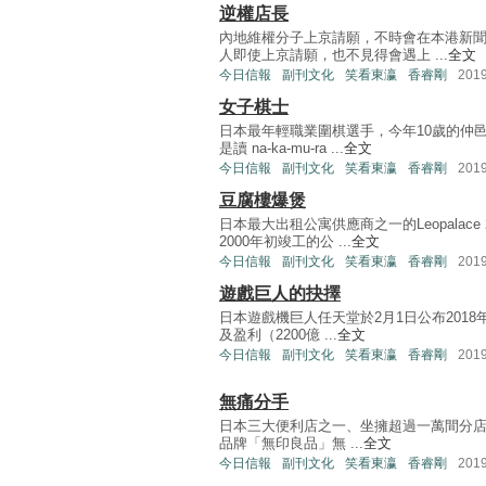
逆權店長
內地維權分子上京請願，不時會在本港新
人即使上京請願，也不見得會遇上 ...
全文
今日信報
副刊文化
笑看東瀛
香睿剛
201
女子棋士
日本最年輕職業圍棋選手，今年10歲的仲
是讀 na-ka-mu-ra ...
全文
今日信報
副刊文化
笑看東瀛
香睿剛
201
豆腐樓爆煲
日本最大出租公寓供應商之一的Leopala
2000年初竣工的公 ...
全文
今日信報
副刊文化
笑看東瀛
香睿剛
201
遊戲巨人的抉擇
日本遊戲機巨人任天堂於2月1日公布2018
及盈利（2200億 ...
全文
今日信報
副刊文化
笑看東瀛
香睿剛
201
無痛分手
日本三大便利店之一、坐擁超過一萬間分店的F
品牌「無印良品」無 ...
全文
今日信報
副刊文化
笑看東瀛
香睿剛
201