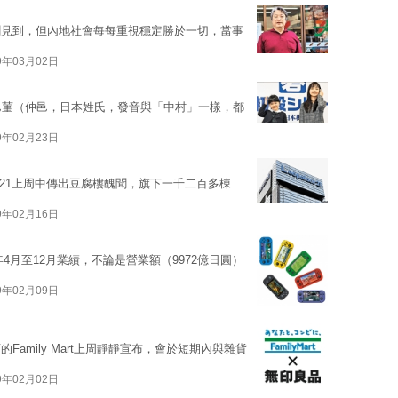
聞見到，但內地社會每每重視穩定勝於一切，當事
9年03月02日
邑菫（仲邑，日本姓氏，發音與「中村」一樣，都
9年02月23日
ce 21上周中傳出豆腐樓醜聞，旗下一千二百多棟
9年02月16日
年4月至12月業績，不論是營業額（9972億日圓）
9年02月09日
amily Mart上周靜靜宣布，會於短期內與雜貨
9年02月02日