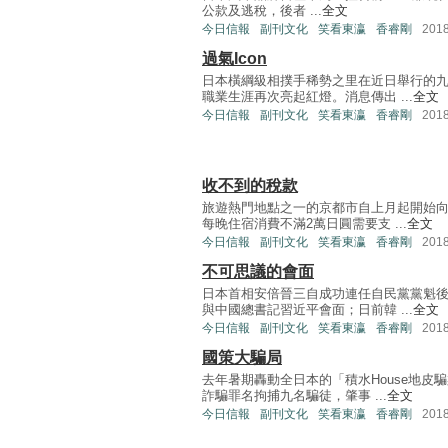
公款及逃稅，後者 ...
全文
今日信報
副刊文化
笑看東瀛
香睿剛
201
過氣Icon
日本橫綱級相撲手稀勢之里在近日舉行的
職業生涯再次亮起紅燈。消息傳出 ...
全文
今日信報
副刊文化
笑看東瀛
香睿剛
201
收不到的稅款
旅遊熱門地點之一的京都市自上月起開始
每晚住宿消費不滿2萬日圓需要支 ...
全文
今日信報
副刊文化
笑看東瀛
香睿剛
201
不可思議的會面
日本首相安倍晉三自成功連任自民黨黨魁
與中國總書記習近平會面；日前韓 ...
全文
今日信報
副刊文化
笑看東瀛
香睿剛
201
國策大騙局
去年暑期轟動全日本的「積水House地
詐騙罪名拘捕九名騙徒，肇事 ...
全文
今日信報
副刊文化
笑看東瀛
香睿剛
201