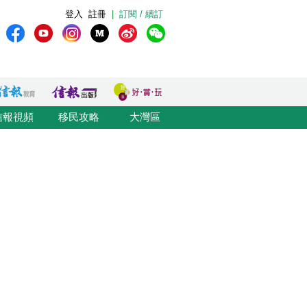
登入
註冊
|
訂閱 / 續訂
信報視頻
移民攻略
大灣區