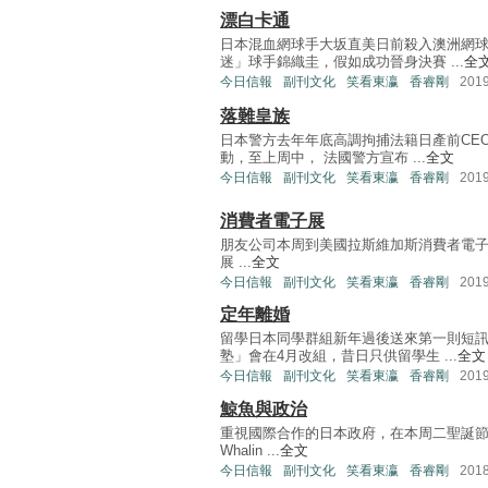
漂白卡通
日本混血網球手大坂直美日前殺入澳洲網
迷」球手錦織圭，假如成功晉身決賽 ...
全
今日信報
副刊文化
笑看東瀛
香睿剛
201
落難皇族
日本警方去年年底高調拘捕法籍日產前CE
動，至上周中， 法國警方宣布 ...
全文
今日信報
副刊文化
笑看東瀛
香睿剛
201
消費者電子展
朋友公司本周到美國拉斯維加斯消費者電子展（Cons
展 ...
全文
今日信報
副刊文化
笑看東瀛
香睿剛
201
定年離婚
留學日本同學群組新年過後送來第一則短
塾」會在4月改組，昔日只供留學生 ...
全文
今日信報
副刊文化
笑看東瀛
香睿剛
201
鯨魚與政治
重視國際合作的日本政府，在本周二聖誕節當日宣
Whalin ...
全文
今日信報
副刊文化
笑看東瀛
香睿剛
201