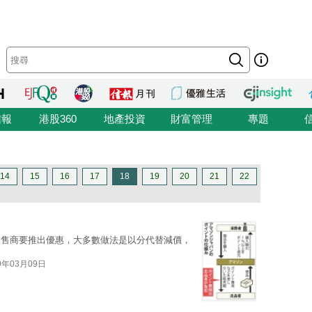
信報
港股360
地產投資
財富管理
專題
14
15
16
17
18
19
20
21
22
零售商要推出優惠，大多數做法是以分代替減價，
9年03月09日