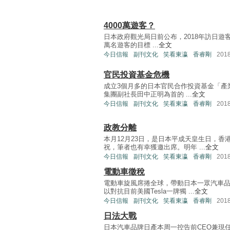
4000萬遊客？
日本政府觀光局日前公布，2018年訪日遊客人
萬名遊客的目標 ...
全文
今日信報
副刊文化
笑看東瀛
香睿剛
201
官民投資基金危機
成立3個月多的日本官民合作投資基金「產
集團副社長田中正明為首的 ...
全文
今日信報
副刊文化
笑看東瀛
香睿剛
201
政教分離
本月12月23日，是日本平成天皇生日，
祝，筆者也有幸獲邀出席。明年 ...
全文
今日信報
副刊文化
笑看東瀛
香睿剛
201
電動車徵稅
電動車旋風席捲全球，帶動日本一眾汽車
以對抗目前美國Tesla一牌獨 ...
全文
今日信報
副刊文化
笑看東瀛
香睿剛
201
日法大戰
日本汽車品牌日產本周一控告前CEO兼現任會長