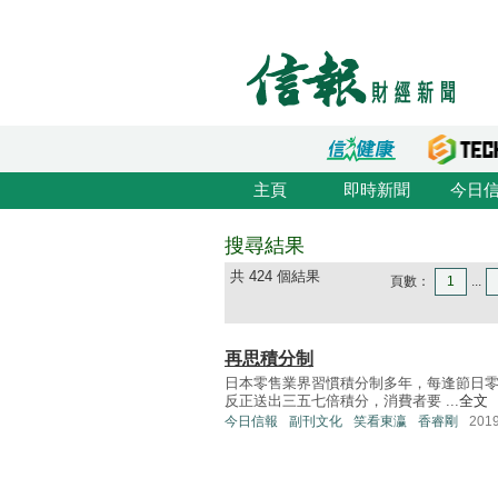
主頁
即時新聞
今日
搜尋結果
共 424 個結果
頁數：
1
...
再思積分制
日本零售業界習慣積分制多年，每逢節日
反正送出三五七倍積分，消費者要 ...
全文
今日信報
副刊文化
笑看東瀛
香睿剛
201