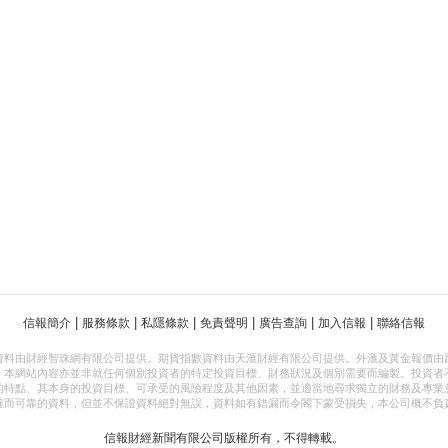
|
|
|
|
|
|
信報簡介
服務條款
私隱條款
免責聲明
廣告查詢
加入信報
聯絡信報
資料由財經智珠網有限公司提供。期貨指數資料由天滙財經有限公司提供。外滙及黃金報價由
，本網站內容亦並非就任何個別投資者的特定投資目標、財務狀況及個別需要而編製。投資者
的特點、其本身的投資目標、可承受的風險程度及其他因素，並適當地尋求獨立的財務及專業
確而可靠的資料，但並不保證資料絕對無誤，資料如有錯漏而令閣下蒙受損失，本公司概不負
信報財經新聞有限公司版權所有，不得轉載。