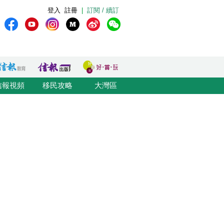
登入
註冊
|
訂閱 / 續訂
信報視頻
移民攻略
大灣區