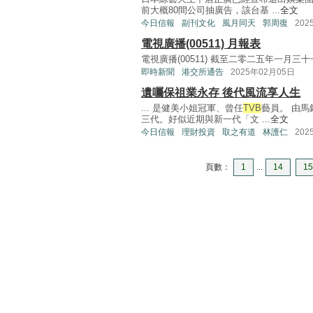
前大概80間公司抽廣告，該台基 ...
全文
今日信報
副刊文化
風月同天
郭周復
202
電視廣播(00511) 月報表
電視廣播(00511) 截至二零二五年一月三十一日
即時新聞
港交所通告
2025年02月05日
遺囑保祖業永存 後代風流享人生
... 是健美小姐冠軍、曾任
TVB
藝員。 由馬
三代。好似近期與新一代「文 ...
全文
今日信報
理財投資
取之有道
林護仁
202
頁數：
1
...
14
15