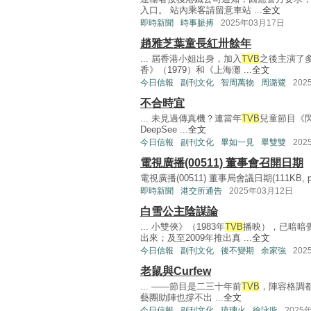
入口。 站內乘客請留意車站 ...
全文
即時新聞
時事脈搏
2025年03月17日
趙雅芝葉童長紅卅餘年
... 屆香港小姐出身，加入
TVB
之後主演了多
香》（1979）和《上海灘 ...
全文
今日信報
副刊文化
智周萬物
周潞鷺
202
不合時宜
... 未見過傳真機？連當年
TVB
兒童節目《閃
DeepSee ...
全文
今日信報
副刊文化
畢如一見
畢雙雙
202
電視廣播(00511) 董事會召開日期
電視廣播(00511) 董事局會議日期(111KB, pdf
即時新聞
港交所通告
2025年03月12日
白雪公主陰謀論
... 小雙俠》（1983年
TVB
播映），已暗暗
出來；及至2009年推出真 ...
全文
今日信報
副刊文化
後不變期
余家強
202
老鼠與Curfew
... ——節目是二三十年前
TVB
，陣容格調
藝團助陣也撐不出 ...
全文
今日信報
副刊文化
琉璃火
徐詠璇
2025