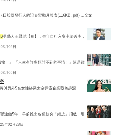
股份發行人的證券變動月報表(116KB, pdf) ...
全文
VB
男藝人王賢誌【圖】，去年自行入稟申請破產，
年03月05日
禮物！」 「人生有許多預計不到的事情！」這是鍾
年03月05日
太空
春季，將與另外5名女性搭乘太空探索企業藍色起源
聯連蝕5年，早前推出各種核突「縮皮」招數，引
025年02月28日