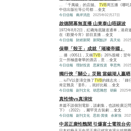
... 「千萬級」的店舖。
TVB
周五播《哪吒1
中信出版社等公司都 ...
全文
今日信報
兩岸消息
2025年02月27日
啟德開幕無直播 山東泰山唔踢波
1972年8月2日，紅磡海底隧道通車，港
在《歡樂今宵》節目直播 ...
全文
今日信報
財經新聞
新聞點評
高天佑
202
保華「殼王」成就「璀璨帝國」
... 播（00511，又稱
TVB
）26%股權；翌
立一所極盡奢華的酒店，意 ...
全文
今日信報
理財投資
思家投資
寧思雋
202
獨行俠「關公」災難 當錫湖人贏晒
... iuTV以姜濤交換了
TVB
的鍾志光；「鍾
肯定難及「姜B」，就好比戴 ...
全文
今日信報
副刊文化
胡思雜想
胡蘇
2025
真性情vs真演技
本篇不談個別電影，談劇集，也談較廣泛
下》（2022），屬罕見古裝劇 ...
全文
今日信報
副刊文化
思前‧賞後
余家強
20
中居正廣性醜聞 引爆富士電視台劣
日本綜藝天王中居正廣已經宣布退出娛樂