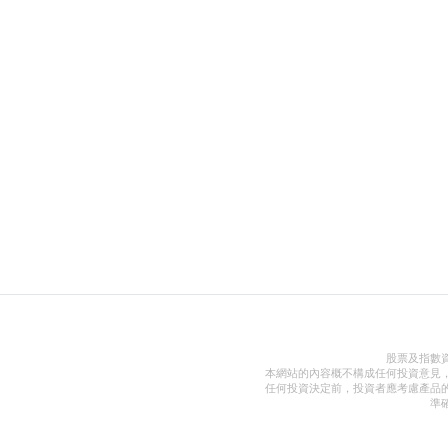
股票及指數
本網站的內容概不構成任何投資意見
任何投資決定前，投資者應考慮產品
準