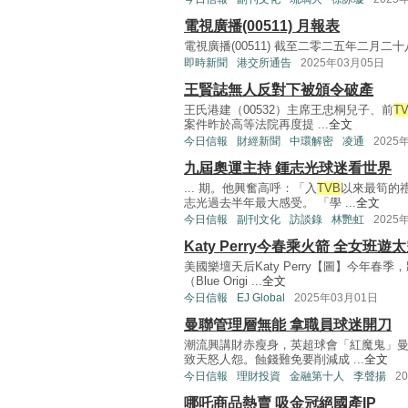
電視廣播(00511) 月報表
電視廣播(00511) 截至二零二五年二月二十八日
即時新聞
港交所通告
2025年03月05日
王賢誌無人反對下被頒令破產
王氏港建（00532）主席王忠桐兒子、前
T
案件昨於高等法院再度提 ...
全文
今日信報
財經新聞
中環解密
凌通
2025
九屆奧運主持 鍾志光球迷看世界
... 期。他興奮高呼：「入
TVB
以來最筍的
志光過去半年最大感受。 「學 ...
全文
今日信報
副刊文化
訪談錄
林艷虹
2025
Katy Perry今春乘火箭 全女班遊
美國樂壇天后Katy Perry【圖】今年
（Blue Origi ...
全文
今日信報
EJ Global
2025年03月01日
曼聯管理層無能 拿職員球迷開刀
潮流興講財赤瘦身，英超球會「紅魔鬼」曼
致天怒人怨。蝕錢難免要削減成 ...
全文
今日信報
理財投資
金融第十人
李聲揚
2
哪吒商品熱賣 吸金冠絕國產IP