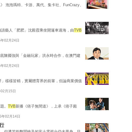
》 泡泡瑪特、卡游、萬代、集卡社、FunCrazy、
府邀請藝人「肥肥」沈殿霞乘坐開篷車過海，由
TVB
5年02月24日
年底陳國強與「金融玩家」洪永時合作，在澳門建
5年02月24日
仔」樣樣皆精，實屬體育界的前輩，但論商業價值
年02月15日
問題。
TVB
新播《痞子無間道》，上承《痞子殿
25年02月14日
行
圈，但遭其性醜聞殃及的富士電視台仍未甩身，目