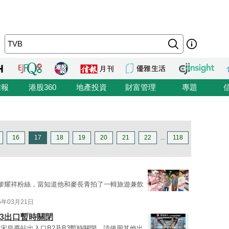
信報
港股360
地產投資
財富管理
專題
16
17
18
19
20
21
22
...
118
黎耀祥粉絲，當知道他和麥長青拍了一輯旅遊兼飲
5年03月21日
B3出口暫時關閉
宋皇臺站出入口B2及B3暫時關閉，請使用其他出