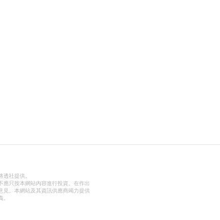
路透社提供。
不應只按本網站內容進行投資。在作出
意見。本網站及其資訊供應商竭力提供
責。