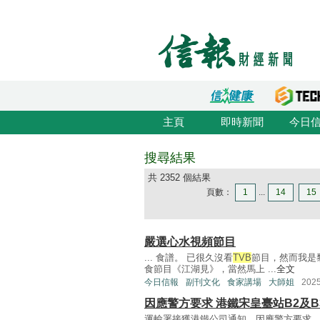
主頁
即時新聞
今日
搜尋結果
共 2352 個結果
頁數：
1
...
14
15
嚴選心水視頻節目
... 食譜。 已很久沒看
TVB
節目，然而我是
食節目《江湖見》，當然馬上 ...
全文
今日信報
副刊文化
食家講場
大師姐
202
因應警方要求 港鐵宋皇臺站B2及
運輸署接獲港鐵公司通知，因應警方要求，