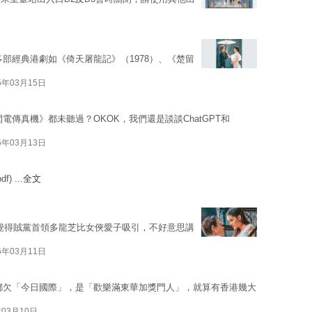
部經典港劇如《倚天屠龍記》（1978）、《楚留
5年03月15日
電傳真機》都未聽過？OKOK，我們還是談談ChatGPT和
5年03月13日
) ...
全文
覺得賊黨首領多龍芝比女俠愛子吸引，不好意思講
5年03月11日
都欠「今日國際」，是「歡樂滿東華加獎門人」，就算有香港幾大
年03月10日