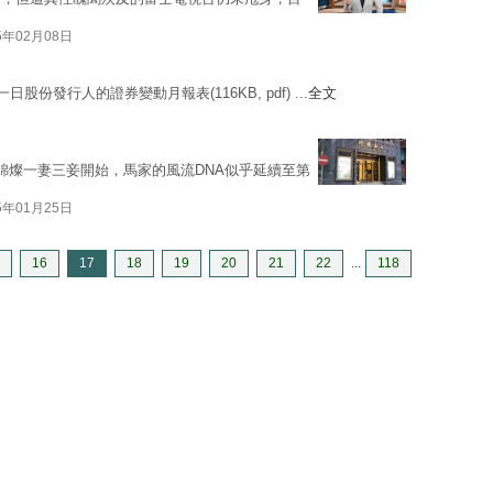
5年02月08日
股份發行人的證券變動月報表(116KB, pdf) ...
全文
錦燦一妻三妾開始，馬家的風流DNA似乎延續至第
5年01月25日
16
17
18
19
20
21
22
...
118