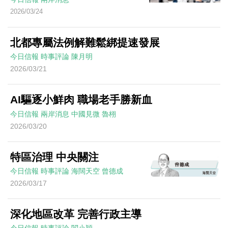
2026/03/24
北都專屬法例解難鬆綁提速發展
今日信報
時事評論
陳月明
2026/03/21
AI驅逐小鮮肉 職場老手勝新血
今日信報
兩岸消息
中國見微
魯栩
2026/03/20
特區治理 中央關注
今日信報
時事評論
海闊天空
曾德成
2026/03/17
深化地區改革 完善行政主導