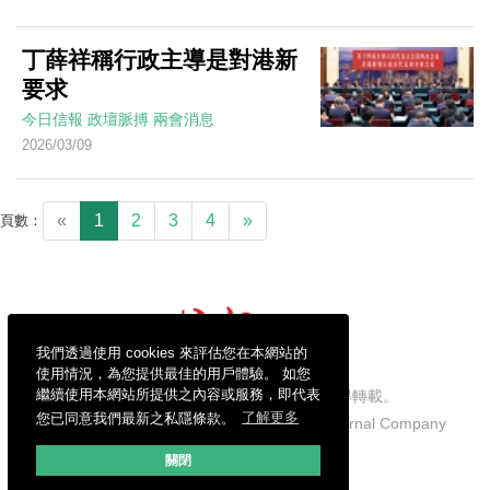
丁薛祥稱行政主導是對港新
要求
今日信報
政壇脈搏
兩會消息
2026/03/09
«
1
2
3
4
»
頁數：
我們透過使用 cookies 來評估您在本網站的
使用情況，為您提供最佳的用戶體驗。 如您
繼續使用本網站所提供之內容或服務，即代表
信報財經新聞有限公司版權所有，不得轉載。
您已同意我們最新之私隱條款。
了解更多
Copyright © 2026 Hong Kong Economic Journal Company
Limited. All rights reserved.
關閉