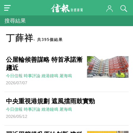
搜尋結果
丁薛祥
- 共395個結果
公屋輪候善謀略 特首承諾漸
趨近
今日信報
時事評論
維港鐘鳴
屠海鳴
2026/07/07
中央重視港規劃 遮風擋雨鼓實勁
今日信報
時事評論
維港鐘鳴
屠海鳴
2026/05/12