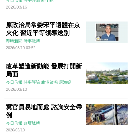
今日信報
時事評論
閻小穎
2026/03/16
原政治局常委宋平遺體在京
火化 習近平等領導送別
即時新聞
時事脈搏
2026/03/10 03:52
改革塑造新動能 發展打開新
局面
今日信報
時事評論
維港鐘鳴
屠海鳴
2026/03/10
冀官員易地而處 諮詢安全帶
例
今日信報
政壇脈搏
2026/03/10