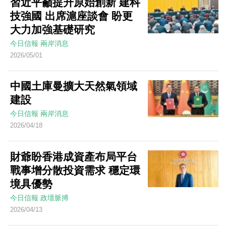
習近平籲提升原始創新 建科
技強國 出席滬座談會 盼更
大力加強基礎研究
今日信報
兩岸消息
2026/05/01
中國土庫曼擴大天然氣領域
建設
今日信報
兩岸消息
2026/04/18
財爺盼香港成資產布局平台
戰事增分散投資需求 穩定環
境具優勢
今日信報
政壇脈搏
2026/04/13