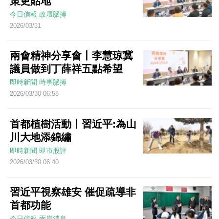
策更貼地
今日信報
政壇脈搏
2026/03/31
兩會精神分享會丨李慧琼冀
議員做到丁薛祥五點希望
即時新聞
時事脈搏
2026/03/30 06:58
首都植樹活動丨習近平:為山
川大地添錦繡
即時新聞
即巿股評
2026/03/30 06:40
習近平視察雄安 催促疏導非
首都功能
今日信報
兩岸消息