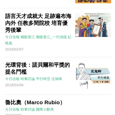
語言天才成就大 足跡遍布海
內外 任教多間院校 培育優
秀後輩
今日信報
獨眼香江
獨眼香江_一代鴻儒
紀
曉風
2018/02/07
光環背後：諾貝爾和平獎的
提名門檻
今日信報
時事評論
平行時空
沈旭暉
2018/02/06
魯比奧（Marco Rubio）
今日信報
時事評論
國際小辭典