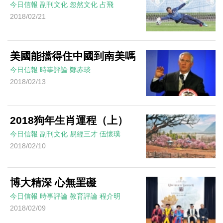
今日信報
副刊文化
忽然文化
占飛
2018/02/21
美國能擋得住中國到南美嗎
今日信報
時事評論
鄭赤琰
2018/02/13
2018狗年生肖運程（上）
今日信報
副刊文化
易經三才
伍懷璞
2018/02/10
博大精深 心無罣礙
今日信報
時事評論
教育評論
程介明
2018/02/09