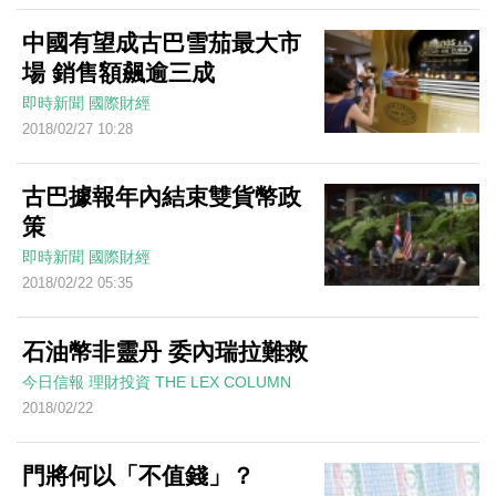
中國有望成古巴雪茄最大市
場 銷售額飆逾三成
即時新聞
國際財經
2018/02/27 10:28
古巴據報年內結束雙貨幣政
策
即時新聞
國際財經
2018/02/22 05:35
石油幣非靈丹 委內瑞拉難救
今日信報
理財投資
THE LEX COLUMN
2018/02/22
門將何以「不值錢」？