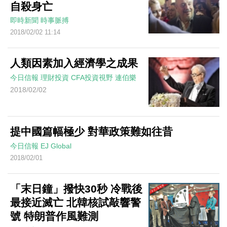
自殺身亡
即時新聞
時事脈搏
2018/02/02 11:14
人類因素加入經濟學之成果
今日信報
理財投資
CFA投資視野
連伯樂
2018/02/02
提中國篇幅極少 對華政策難如往昔
今日信報
EJ Global
2018/02/01
「末日鐘」撥快30秒 冷戰後
最接近滅亡 北韓核試敲響警
號 特朗普作風難測