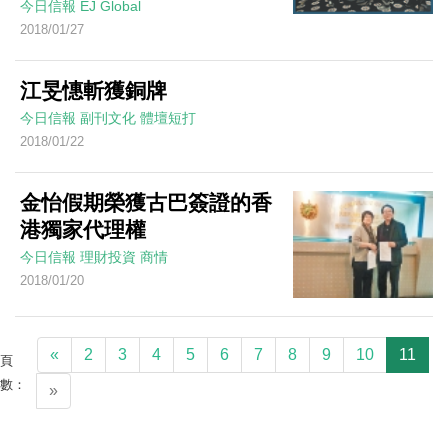
今日信報
EJ Global
2018/01/27
江旻憓斬獲銅牌
今日信報
副刊文化
體壇短打
2018/01/22
金怡假期榮獲古巴簽證的香
港獨家代理權
今日信報
理財投資
商情
2018/01/20
«
2
3
4
5
6
7
8
9
10
11
頁
數：
»