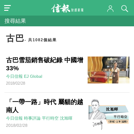
搜尋結果
古巴
- 共1082個結果
古巴雪茄銷售破紀錄 中國增
33%
今日信報
EJ Global
2018/02/28
「一帶一路」時代 屬貓的越
南人
今日信報
時事評論
平行時空
沈旭暉
2018/02/28