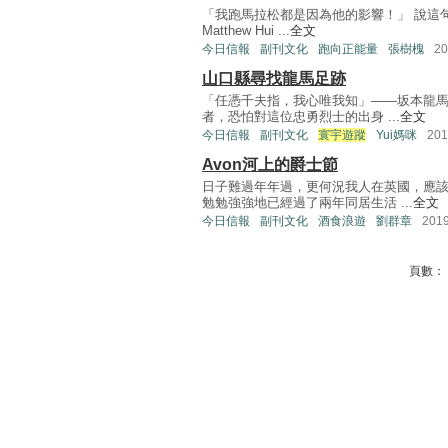
「我跑馬拉松都是因為他的影響！」 說這句
Matthew Hui ...
全文
今日信報
副刊文化
跑向正能量
張樹槐
2
山口縣尋找龍馬足跡
「任憑千夫指，我心唯我知」——坂本龍馬
者，恐怕對這位忠勇烈士的出身 ...
全文
今日信報
副刊文化
寰宇遊蹤
Yui媽咪
20
Avon河上的爵士節
日子難過年年過，更何況我人在英國，應
勉勉強強地已經過了兩年同居生活 ...
全文
今日信報
副刊文化
酒食浪遊
劉群章
201
頁數：