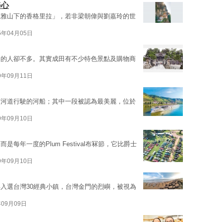
修心
拉雅山下的香格里拉」，若非梁朝偉與劉嘉玲的世
5年04月05日
留的人卻不多。其實成田有不少特色景點及購物商
9年09月11日
市河道行駛的河船；其中一段被認為最美麗，位於
9年09月10日
是每年一度的Plum Festival布冧節，它比爵士
9年09月10日
入選台灣30經典小鎮，台灣金門的烈嶼，被視為
年09月09日