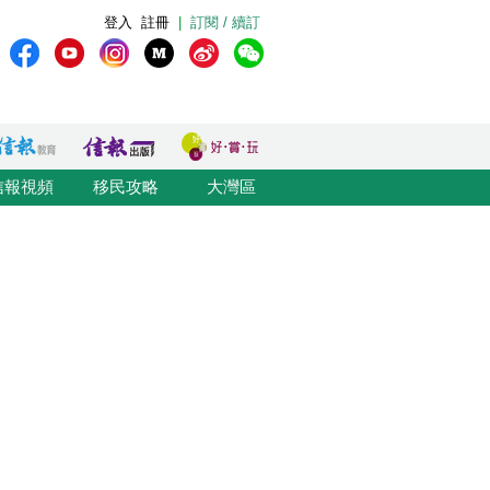
登入
註冊
|
訂閱 / 續訂
信報視頻
移民攻略
大灣區