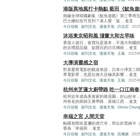
港版異地風打卡熱點 藍田《魷魚遊
熱爆全球韓國劇集《魷魚遊戲》第三季周五
巴士總站也可見到？港人愛「返 ...
全文
今日信報
副刊文化
漫遊天地
許志宏
202
沐浴東京昭和風 淺嘗大和古早味
香港人遊日，食買玩是基本，不過大和國
的古樸甜品舖、如寶石的日式傳統 ...
全文
今日信報
副刊文化
漫遊天地
王嵐
2025
大導演靈感之宿
對喜愛舊電影的戲迷來說，日本小津安二
界電影界，也是位偉大且極具影響 ...
全文
今日信報
副刊文化
漫遊天地
王嵐
2025
杭州米芝蓮大廚帶路 吃一口江南春
杭州近年成為美食家的後花園，好山好水
州有名的廚師王勇帶路，原籍江西 ...
全文
今日信報
副刊文化
漫遊天地
Gloria Chun
幸福之宮 人間天堂
帕羅有聞名遐邇的虎穴寺，而位於普納卡（Puna
譽為「幸福與 ...
全文
今日信報
副刊文化
漫遊天地
區佩嫦
202