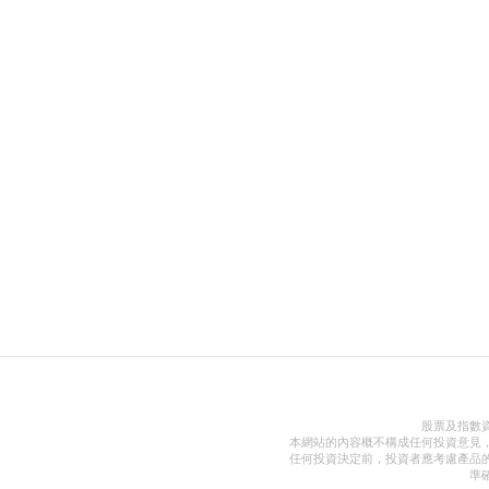
股票及指數
本網站的內容概不構成任何投資意見
任何投資決定前，投資者應考慮產品
準