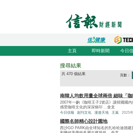
主頁
即時新聞
今日
搜尋結果
共 470 個結果
頁數：
南韓人均飲用量全球兩倍 細味「咖啡
2007年一齣《咖啡王子1號店》讓韓國國
感受咖啡文化的深深烙印 ...
全文
今日信報
副刊文化
漫遊天地
王嵐
2025
國際名師精心設計園地
西沙GO PARK由全球知名的扎哈哈迪德
和幾何美學的多層次建築規 ...
全文