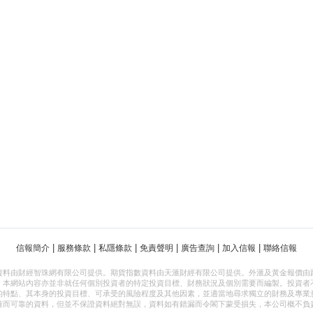
|
|
|
|
|
|
信報簡介
服務條款
私隱條款
免責聲明
廣告查詢
加入信報
聯絡信報
資料由財經智珠網有限公司提供。期貨指數資料由天滙財經有限公司提供。外滙及黃金報價由
，本網站內容亦並非就任何個別投資者的特定投資目標、財務狀況及個別需要而編製。投資者
的特點、其本身的投資目標、可承受的風險程度及其他因素，並適當地尋求獨立的財務及專業
確而可靠的資料，但並不保證資料絕對無誤，資料如有錯漏而令閣下蒙受損失，本公司概不負