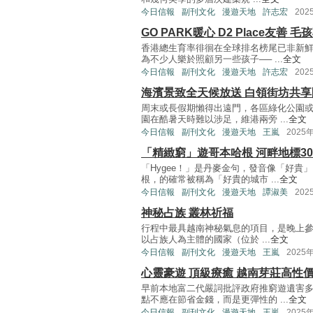
今日信報
副刊文化
漫遊天地
許志宏
202
GO PARK暖心 D2 Place友善
香港總生育率徘徊在全球排名榜尾已非新
為不少人樂於照顧另一些孩子── ...
全文
今日信報
副刊文化
漫遊天地
許志宏
202
海濱景致全天候放送 白領街坊共享
周末或長假期懶得出遠門，各區綠化公園
園在酷暑天時難以涉足，維港兩旁 ...
全文
今日信報
副刊文化
漫遊天地
王嵐
2025
「精緻窮」遊哥本哈根 河畔地標3
「Hygee！」是丹麥金句，發音像「好
根，的確常被稱為「好貴的城市 ...
全文
今日信報
副刊文化
漫遊天地
譚淑美
202
神秘占族 叢林祈福
行程中最具越南神秘氣息的項目，是晚上參
以占族人為主體的國家（位於 ...
全文
今日信報
副刊文化
漫遊天地
王嵐
2025
心靈豪遊 頂級療癒 越南芽莊高性
早前本地富二代嚴詞批評政府推窮遊遺害
點不應在節省金錢，而是更彈性的 ...
全文
今日信報
副刊文化
漫遊天地
王嵐
2025