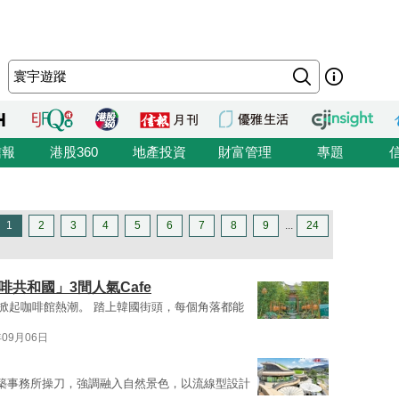
信報
港股360
地產投資
財富管理
專題
1
2
3
4
5
6
7
8
9
...
24
共和國」3間人氣Cafe
內掀起咖啡館熱潮。 踏上韓國街頭，每個角落都能
年09月06日
建築事務所操刀，強調融入自然景色，以流線型設計