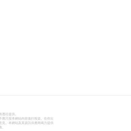
路透社提供。
不應只按本網站內容進行投資。在作出
意見。本網站及其資訊供應商竭力提供
責。