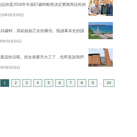
話的是2016年年屆67歲時毅然決定要跑馬拉松的
019年09月04日
16歲時，寫給姐姐乙女的書信。熟讀幕末史的讀
19年09月04日
該風流快活呢。姪女就要升大三了，也即是說我們
9年09月03日
1
2
3
4
5
6
7
8
9
...
24