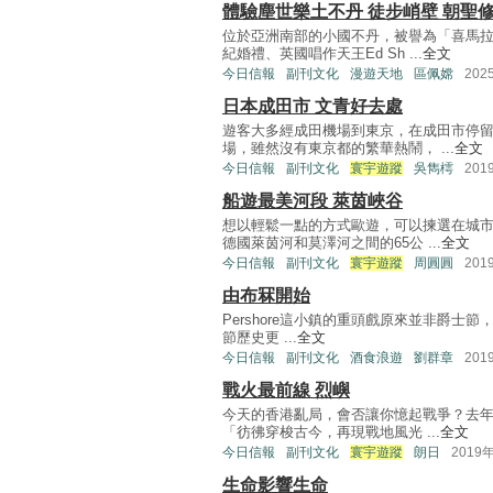
體驗塵世樂土不丹 徒步峭壁 朝聖
位於亞洲南部的小國不丹，被譽為「喜馬
紀婚禮、英國唱作天王Ed Sh ...
全文
今日信報
副刊文化
漫遊天地
區佩嫦
202
日本成田市 文青好去處
遊客大多經成田機場到東京，在成田市停
場，雖然沒有東京都的繁華熱鬧， ...
全文
今日信報
副刊文化
寰宇遊蹤
吳雋樗
201
船遊最美河段 萊茵峽谷
想以輕鬆一點的方式歐遊，可以揀選在城
德國萊茵河和莫澤河之間的65公 ...
全文
今日信報
副刊文化
寰宇遊蹤
周圓圓
201
由布冧開始
Pershore這小鎮的重頭戲原來並非爵士節，而
節歷史更 ...
全文
今日信報
副刊文化
酒食浪遊
劉群章
201
戰火最前線 烈嶼
今天的香港亂局，會否讓你憶起戰爭？去年
「彷彿穿梭古今，再現戰地風光 ...
全文
今日信報
副刊文化
寰宇遊蹤
朗日
2019
生命影響生命