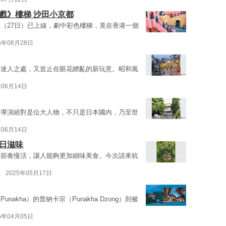
戲》樓梯 沙田小京都
（27日）已上線，劇中彩色樓梯，竟在香港一個
5年06月28日
的迷人之處，又豈止在眼花繚亂的新玩意。昭和風
年06月14日
郎導演絕對是位大人物，不只是日本國內，乃至世
年06月14日
日滋味
，節奏慢活，讓人能夠更加細味美食。今次請來杭
g
2025年05月17日
kha）的普納卡宗（Punakha Dzong）則被
5年04月05日