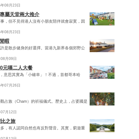
5年08月23日
 毛孩專屬天堂兩大推介
鮮事，但不見得港人沒有小朋友陪伴就會寂寞，因
5年08月23日
閒暇
或許是散步健身的好選擇。當港九新界各個郊野公
年08月09日
00元嘆二人大餐
貴」，意思其實為「小確幸」！不過，首都哥本哈
5年07月26日
觀占族（Cham）的祈福儀式。歷史上，占婆國是
年07月12日
價比之旅
多多，有人認同自然也有反對聲音。其實，窮遊重
年07月12日