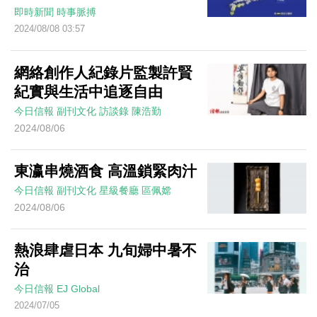
即時新聞
時事脈搏
2024/08/08 03:57
網絡創作人紀錄片監製許賢
紀實與生活中追逐自由
今日信報
副刊文化
訪談錄
陳浩勤
2024/08/06
東瀛串燒酒食 高溫鎖緊肉汁
今日信報
副刊文化
星級餐廳
區佩嫦
2024/08/06
熱浪肆虐日本 九旬婦中暑不
治
今日信報
EJ Global
2024/07/05