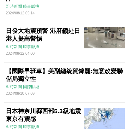
即時新聞
時事脈搏
2024/08/12 05:14
日發大地震預警 港府籲赴日
港人提高警惕
即時新聞
時事脈搏
2024/08/12 04:00
【國際早班車】美副總統賀錦麗:無意改變聯
儲局獨立性
即時新聞
國際財經
2024/08/10 07:09
日本神奈川縣西部5.3級地震
東京有震感
即時新聞
時事脈搏