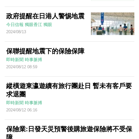
政府提醒在日港人警惕地震
今日信報
獨眼香江
獨眼
2024/08/13
保聯提醒地震下的保險保障
即時新聞
時事脈搏
2024/08/12 08:59
縱橫遊東瀛遊續有旅行團赴日 暫未有客戶要
求退團
即時新聞
時事脈搏
2024/08/12 06:16
保險業:日發天災預警後購旅遊保險將不受保
障