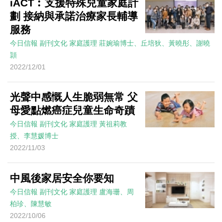
iACT︰支援特殊兒童家庭計
劃 接納與承諾治療家長輔導
服務
今日信報
副刊文化
家庭護理
莊婉瑜博士、丘培狄、黃曉彤、謝曉
頴
2022/12/01
光聲中感慨人生脆弱無常 父
母愛點燃癌症兒童生命奇蹟
今日信報
副刊文化
家庭護理
黃祖莉教
授、李慧媛博士
2022/11/03
中風後家居安全你要知
今日信報
副刊文化
家庭護理
盧海珊、周
柏珍、陳慧敏
2022/10/06