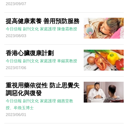
2023/09/07
提高健康素養 善用預防服務
今日信報
副刊文化
家庭護理
陳傲霜教授
2023/08/03
香港心臟復康計劃
今日信報
副刊文化
家庭護理
車錫英教授
2023/07/06
重視用藥依從性 防止思覺失
調惡化與復發
今日信報
副刊文化
家庭護理
錢惠堂教
授、牟煥玉博士
2023/06/01