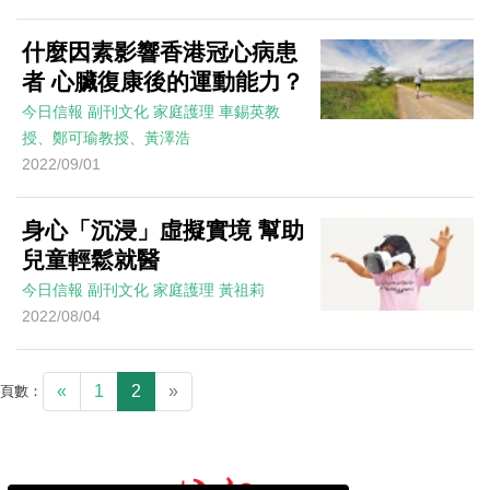
什麼因素影響香港冠心病患
者 心臟復康後的運動能力？
今日信報
副刊文化
家庭護理
車錫英教
授、鄭可瑜教授、黃澤浩
2022/09/01
身心「沉浸」虛擬實境 幫助
兒童輕鬆就醫
今日信報
副刊文化
家庭護理
黃祖莉
2022/08/04
«
1
2
»
頁數：