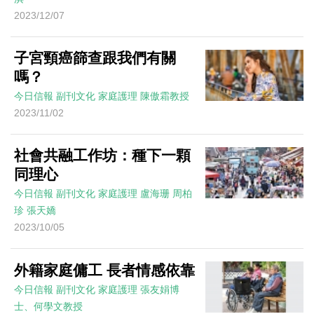
2023/12/07
子宮頸癌篩查跟我們有關
嗎？
今日信報
副刊文化
家庭護理
陳傲霜教授
2023/11/02
社會共融工作坊：種下一顆
同理心
今日信報
副刊文化
家庭護理
盧海珊 周柏
珍 張天嬌
2023/10/05
外籍家庭傭工 長者情感依靠
今日信報
副刊文化
家庭護理
張友娟博
士、何學文教授