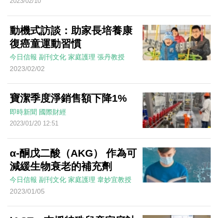
2023/02/10
動機式訪談：助家長培養康
復癌童運動習慣
今日信報
副刊文化
家庭護理
張丹教授
2023/02/02
寶潔季度淨銷售額下降1%
即時新聞
國際財經
2023/01/20 12:51
α-酮戊二酸（AKG） 作為可
減緩生物衰老的補充劑
今日信報
副刊文化
家庭護理
韋妙宜教授
2023/01/05