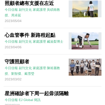
照顧者總有支援在左近
今日信報
副刊文化
家庭護理
吳碩南教
授、周卓延
2023/05/04
心血管事件 新路程起點
今日信報
副刊文化
家庭護理
臧渝梨博士
2023/04/06
守護照顧者
今日信報
副刊文化
家庭護理
陳裕麗教
授、劉智傑、戴雪瑩
2023/03/02
星洲確診者下周一起毋須隔離
今日信報
EJ Global
簡訊