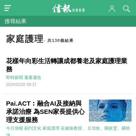
搜尋結果
家庭護理
- 共130個結果
花樣年向彩生活轉讓成都養老及家庭護理業
務
即時新聞
重要通告
2024/01/02 09:37
Pai.ACT︰融合AI及接納與
承諾治療 為SEN家長提供心
理支援服務
今日信報
副刊文化
家庭護理
莊婉瑜教授 、丘培狄、關依雯、羅曉
淇