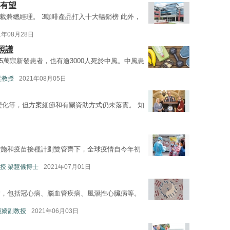
身有望
裁兼總經理。 3咖啡產品打入十大暢銷榜 此外，
1年08月28日
照護
5萬宗新發患者，也有逾3000人死於中風。中風患
堂教授
2021年08月05日
變化等，但方案細節和有關資助方式仍未落實。 知
措施和疫苗接種計劃雙管齊下，全球疫情自今年初
授 梁慧儀博士
2021年07月01日
病，包括冠心病、腦血管疾病、風濕性心臟病等。
惠嬌副教授
2021年06月03日