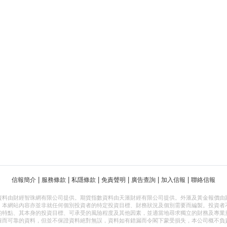
|
|
|
|
|
|
信報簡介
服務條款
私隱條款
免責聲明
廣告查詢
加入信報
聯絡信報
資料由財經智珠網有限公司提供。期貨指數資料由天滙財經有限公司提供。外滙及黃金報價由
，本網站內容亦並非就任何個別投資者的特定投資目標、財務狀況及個別需要而編製。投資者
的特點、其本身的投資目標、可承受的風險程度及其他因素，並適當地尋求獨立的財務及專業
確而可靠的資料，但並不保證資料絕對無誤，資料如有錯漏而令閣下蒙受損失，本公司概不負