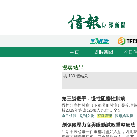
主頁
即時新聞
今日
搜尋結果
共 130 個結果
第三號殺手：慢性阻塞性肺病
慢性阻塞性肺病（下稱慢阻肺病）是全球
於2019年造成323萬人死亡 ...
全文
今日信報
副刊文化
家庭護理
陳惠嬌教授
創傷後壓力症與眼動減敏重整療法
生活中未必每一件事都能盡如人意，因此
歷重大創傷事件後，並不是所有人 ...
全文