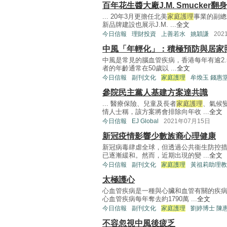
百年花生醬大廠J.M. Smucker翻
... 20年3月更擔任北美
家庭護理
事業的副總
新品牌建設也展示J.M. ...
全文
今日信報
理財投資
上善若水
姚穎謙
202
中風「年輕化」：積極預防與居家
中風是常見的腦血管疾病，香港每年有逾2.
者的年齡通常在50歲以 ...
全文
今日信報
副刊文化
家庭護理
牟煥玉 錢惠
參院民主黨人基建方案達共識
... 醫療保險、兒童及長者
家庭護理
、氣候
情人士稱，該方案將會排除向年收 ...
全文
今日信報
EJ Global
2021年07月15日
新冠疫情影響少數族裔心理健康
新冠病毒肆虐全球，但透過公共衞生防控
已逐漸緩和。然而，近期出現的變 ...
全文
今日信報
副刊文化
家庭護理
黃祖莉助理教
太極護心
心血管疾病是一種與心臟和血管有關的疾
心血管疾病每年奪去約1790萬 ...
全文
今日信報
副刊文化
家庭護理
劉婷博士 陳
不容忽視中風後疲乏