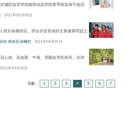
由於腦部血管突然破裂或血管阻塞導致血液不能流
瑜
2021年05月06日
0萬人死於各種癌症。癌症亦是香港的主要健康問題之
a 吳碩南 陳傲霜 蘇幗慧
2021年04月01日
括冠心病、高血壓、中風、周圍血管疾病等。全球
2021年03月04日
頁數：
1
2
3
4
5
6
7