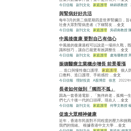
今日信報
副刊文化
家庭護理
林錦祺教授
與腎病好好共活
每年3月的第二個星期四是世界腎臟日，旨
社會大眾對腎病患者（下稱腎友 ...
全文
今日信報
副刊文化
家庭護理
吳碩南教授 
中風後復康 要對自己有信心
中風後的復康過程可以說是一場持久戰，
識和技巧，讓自己能更有效調整生 ...
全文
今日信報
副刊文化
家庭護理
盧海珊教授 
振德醫療主業穩步增長 前景看漲
... 造口與慢性傷口護理、
家庭護理
、個人防
口敷料、造口護理、手術感控 ...
全文
今日信報
理財投資
A股博弈
徐意
2022年
長者如何做到「獨而不孤」
因為一套香港電影，「無伴終老，孤獨一
們七八十後一代的口頭禪。現在人 ...
全文
今日信報
副刊文化
家庭護理
何學文教授 
促進大眾精神健康
近年，香港市民面對不同程度的壓力和挑
我們的情緒。 根據香港中文大學 ...
全文
今日信報
副刊文化
家庭護理
劉姿彤 錢惠