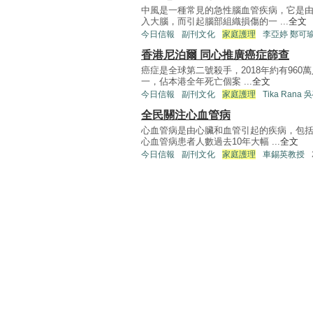
中風是一種常見的急性腦血管疾病，它是
入大腦，而引起腦部組織損傷的一 ...
全文
今日信報
副刊文化
家庭護理
李亞婷 鄭可
香港尼泊爾 同心推廣癌症篩查
癌症是全球第二號殺手，2018年約有96
一，佔本港全年死亡個案 ...
全文
今日信報
副刊文化
家庭護理
Tika Ran
全民關注心血管病
心血管病是由心臟和血管引起的疾病，包
心血管病患者人數過去10年大幅 ...
全文
今日信報
副刊文化
家庭護理
車錫英教授