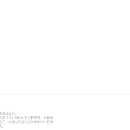
路透社提供。
不應只按本網站內容進行投資。在作出
意見。本網站及其資訊供應商竭力提供
責。