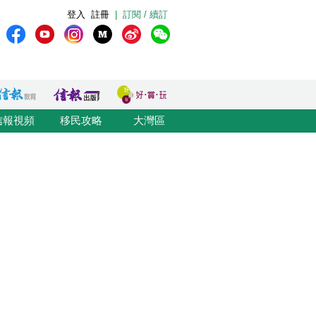
登入
註冊
|
訂閱 / 續訂
信報視頻
移民攻略
大灣區