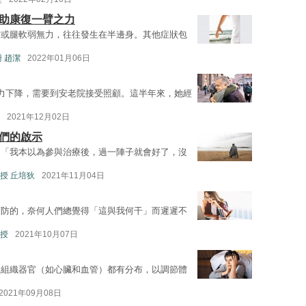
拳助康復一臂之力
臂或腿軟弱無力，往往發生在半邊身。其他症狀包
 趙潔
2022年01月06日
力下降，需要到安老院接受照顧。這半年來，她經
2021年12月02日
者們的啟示
、「我本以為參與治療後，過一陣子就會好了，沒
授 丘培狄
2021年11月04日
預防的，奈何人們總覺得「這與我何干」而遲遲不
授
2021年10月07日
及組織器官（如心臟和血管）都有分布，以調節體
2021年09月08日