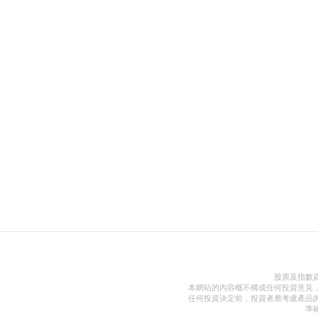
股票及指數
本網站的內容概不構成任何投資意見
任何投資決定前，投資者應考慮產品
準