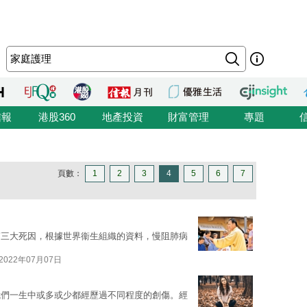
信報
港股360
地產投資
財富管理
專題
頁數：
1
2
3
4
5
6
7
第三大死因，根據世界衞生組織的資料，慢阻肺病
2022年07月07日
我們一生中或多或少都經歷過不同程度的創傷。經