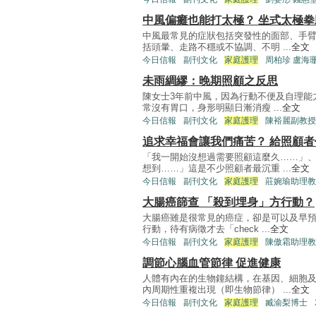
中風偏癱也能打太極？ 坐式太極
中風最常見的症狀包括突發性的面部、手
括頭暈、走路不穩或不協調、不明 ...
全文
今日信報
副刊文化
家庭護理
周柏珍 盧海珊
未雨綢繆：晚期照顧之反思
陳女士3年前中風，因為行動不便及自理能
常沒有胃口，身形明顯日漸消瘦 ...
全文
今日信報
副刊文化
家庭護理
陳裕麗副教授
追求幸福會讓我們痛苦？ 給照顧
「我一開始沒想過需要照顧這麼久……」
想到……」這是不少照顧者最沉重 ...
全文
今日信報
副刊文化
家庭護理
莊婉瑜助理教
大腸癌篩查 「殺到埋身」方行動？
大腸癌雖是很常見的癌症，卻是可以及早
行動，待有病徵才去「check ...
全文
今日信報
副刊文化
家庭護理
陳傲霜助理教
調節心腦血管節律 促進健康
人體有內在的生物鐘結構，在基因、細胞
內周期性重複出現（即生物節律） ...
全文
今日信報
副刊文化
家庭護理
臧渝梨博士