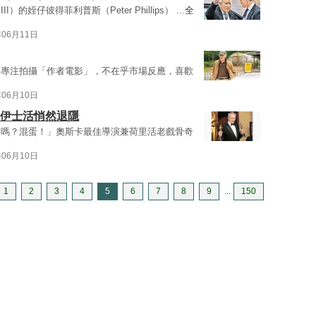
I）的姪仔彼得菲利普斯（Peter Phillips） ...
全
年06月11日
年專注拍攝「作者電影」，不在乎市場反應，喜歡
年06月10日
連伊士活悄然退隱
會嗎？混蛋！」奧斯卡最佳導演兼荷里活老戲骨奇
年06月10日
1
2
3
4
5
6
7
8
9
...
150