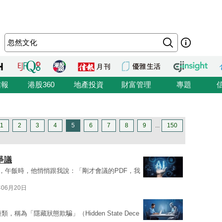
信報
港股360
地產投資
財富管理
專題
1
2
3
4
5
6
7
8
9
...
150
爭議
，午飯時，他悄悄跟我說：「剛才會議的PDF，我
年06月20日
類，稱為「隱藏狀態欺騙」（Hidden State Dece