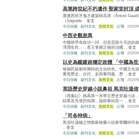
高第跨世紀不朽遺作 聖家堂封頂 
適逢西班牙鬼才建築師高第（Antoni Gau
（Sagrada ...
全文
今日信報
副刊文化
忽然文化
占飛
2026
中西史觀差異
中國很早有政治一詞，但意思跟今天說的
澤潤生民」，君王掌握正確的治國 ...
全文
今日信報
副刊文化
忽然文化
占飛
2026
以史為鑑建超穩定政體 「中國為
每個民族都有獨特的文化特色。中國文化
重視歷史。古代，史與事同義，歷 ...
全文
今日信報
副刊文化
忽然文化
占飛
2026
英語歷史穿越小說鼻祖 馬克吐溫借
《尋秦記》稱為第一本華文歷史穿越小說
結果及先進的知識，協助秦始皇一 ...
全文
今日信報
副刊文化
忽然文化
占飛
2026
「司各特病」
馬克吐溫極之憎厭蘇格蘭小說家華爾特司各特爵士（Si
...
全文
今日信報
副刊文化
忽然文化
占飛
2026