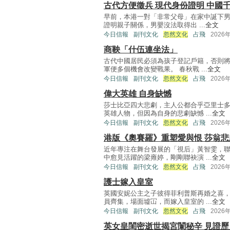
古代方便徵兵 現代身份證明 中國
早前，本港一對「非常父母」在家中誕下男
證明親子關係，男嬰沒法取得出 ...
全文
今日信報
副刊文化
忽然文化
占飛
2026
商鞅「什伍連坐法」
古代中國居民必須為孩子登記戶籍，否則
軍便多個機會改變戰果。 春秋戰 ...
全文
今日信報
副刊文化
忽然文化
占飛
2026
偉大英雄 自身缺憾
莎士比亞四大悲劇，主人公都合乎亞里士
英雄人物，但因為自身的悲劇缺憾 ...
全文
今日信報
副刊文化
忽然文化
占飛
2026
港版《奧賽羅》重塑愛與恨 莎翁悲
近年專注在舞台發展的「視后」黃智雯，
中愈見活躍的梁雍婷，剛剛聯袂演 ...
全文
今日信報
副刊文化
忽然文化
占飛
2026
護士嫁入皇室
英國安妮公主之子彼得菲利普斯再婚之喜
員齊集，場面墟冚，而嫁入皇室的 ...
全文
今日信報
副刊文化
忽然文化
占飛
2026
英女皇閨密逝世揭宮闈秘辛 見證歷