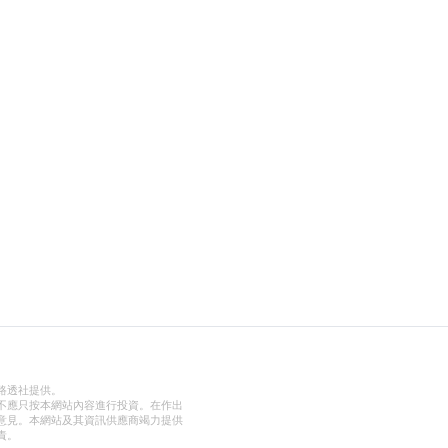
路透社提供。
不應只按本網站內容進行投資。在作出
意見。本網站及其資訊供應商竭力提供
責。