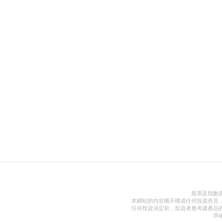
股票及指數
本網站的內容概不構成任何投資意見
任何投資決定前，投資者應考慮產品
準