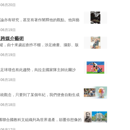
年06月20日
理論亦有研究，甚至有著作闡釋他的觀點。他與藝
年06月19日
足跨媒介藝術
生彩筆飛縱，由十來歲起創作不輟，涉足繪畫、攝影、版
年06月19日
連足球壇也有此趨勢，烏拉圭國家隊主帥比爾沙
年06月18日
傳統觀念，只要到了某個年紀，我們便會自動生成
年06月18日
獲聯合國教科文組織列為世界遺產，顛覆你想像的
年06月17日