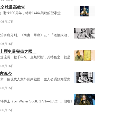
成全球最高教堂
dí）逝世100周年，耗時144年興建的聖家堂
年06月17日
政治有所分別。《尚書．畢命》云：「道洽政治，
年06月16日
世上歷史最完備之國」
源遠流長，數千年來一直無間斷，其特色之一就是
年06月16日
古諷今
，寫一個現代人意外回到戰國，主人公憑預知歷史
年06月15日
r Walter Scott, 1771—1832）。他在1
年06月15日