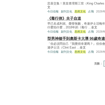
悲喜交集！英皇查理斯三世（King Charles II
文
今日信報
副刊文化
忽然文化
占飛
2026
《毒行俠》夫子自道
早已名成利就、榮譽無數，奇連伊士活晚
什麼拍什麼，2018年的《毒行 ...
全文
今日信報
副刊文化
忽然文化
占飛
2026
型男神槍手到奧斯卡大導 96歲奇
「你必須問自己『我覺得幸運嗎？』但你
連伊士活（Clint East ...
全文
今日信報
副刊文化
忽然文化
占飛
2026
頁數：