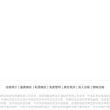
|
|
|
|
|
|
信報簡介
服務條款
私隱條款
免責聲明
廣告查詢
加入信報
聯絡信報
資料由財經智珠網有限公司提供。期貨指數資料由天滙財經有限公司提供。外滙及黃金報價由
，本網站內容亦並非就任何個別投資者的特定投資目標、財務狀況及個別需要而編製。投資者
的特點、其本身的投資目標、可承受的風險程度及其他因素，並適當地尋求獨立的財務及專業
確而可靠的資料，但並不保證資料絕對無誤，資料如有錯漏而令閣下蒙受損失，本公司概不負