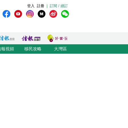
登入
註冊
|
訂閱 / 續訂
信報視頻
移民攻略
大灣區