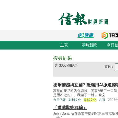
主頁
即時新聞
今日
搜尋結果
共 3000 個結果
頁數：
衝擊情感與互信? 隱瞞用AI掀道德
高壓的產品報告會議後，同事A鬆了一口氣
是用AI做的。」我嚇了一跳 ...
全文
今日信報
副刊文化
忽然文化
占飛
2026
「隱藏狀態欺騙」
John Danaher在論文中提到的第三種欺騙種
...
全文