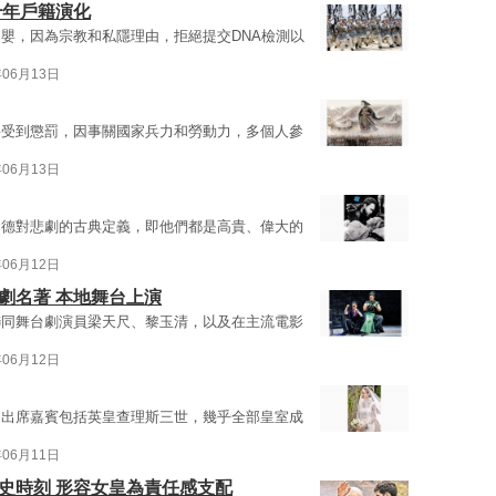
千年戶籍演化
嬰，因為宗教和私隱理由，拒絕提交DNA檢測以
年06月13日
將受到懲罰，因事關國家兵力和勞動力，多個人參
年06月13日
多德對悲劇的古典定義，即他們都是高貴、偉大的
年06月12日
劇名著 本地舞台上演
聯同舞台劇演員梁天尺、黎玉清，以及在主流電影
年06月12日
，出席嘉賓包括英皇查理斯三世，幾乎全部皇室成
年06月11日
史時刻 形容女皇為責任感支配