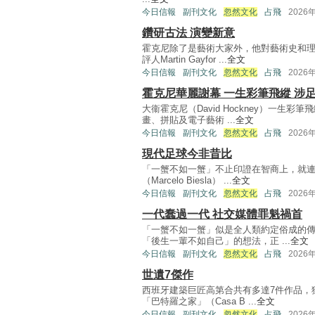
今日信報
副刊文化
忽然文化
占飛
2026
鑽研古法 演變新意
霍克尼除了是藝術大家外，他對藝術史和
評人Martin Gayfor ...
全文
今日信報
副刊文化
忽然文化
占飛
2026
霍克尼華麗謝幕 一生彩筆飛縱 涉
大衞霍克尼（David Hockney）一
畫、拼貼及電子藝術 ...
全文
今日信報
副刊文化
忽然文化
占飛
2026
現代足球今非昔比
「一蟹不如一蟹」不止印證在智商上，就
（Marcelo Biesla） ...
全文
今日信報
副刊文化
忽然文化
占飛
2026
一代蠢過一代 社交媒體罪魁禍首
「一蟹不如一蟹」似是全人類約定俗成的
「後生一輩不如自己」的想法，正 ...
全文
今日信報
副刊文化
忽然文化
占飛
2026
世遺7傑作
西班牙建築巨匠高第合共有多達7件作品，
「巴特羅之家」（Casa B ...
全文
今日信報
副刊文化
忽然文化
占飛
2026