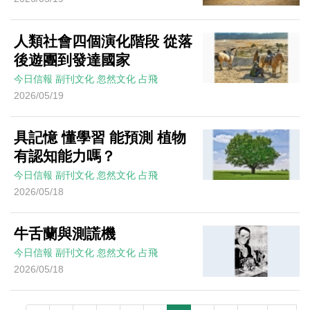
人類社會四個演化階段 從落
後遊團到發達國家
今日信報
副刊文化
忽然文化
占飛
2026/05/19
具記憶 懂學習 能預測 植物
有認知能力嗎？
今日信報
副刊文化
忽然文化
占飛
2026/05/18
牛舌蘭與測謊機
今日信報
副刊文化
忽然文化
占飛
2026/05/18