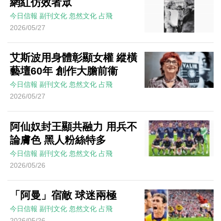
網紅仿效者眾
今日信報
副刊文化
忽然文化
占飛
2026/05/27
艾斯波用身體彰顯女權 縱橫
藝壇60年 創作大膽前衞
今日信報
副刊文化
忽然文化
占飛
2026/05/27
阿仙奴封王顯共融力 用兵不
論膚色 黑人粉絲特多
今日信報
副刊文化
忽然文化
占飛
2026/05/26
「阿曼」宿敵 球迷兩極
今日信報
副刊文化
忽然文化
占飛
2026/05/26