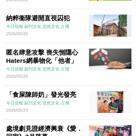
納粹衞隊避開直視囚犯
今日信報
副刊文化
忽然文化
占飛
2026/05/25
匿名肆意攻擊 喪失惻隱心
Haters網暴物化「他者」
今日信報
副刊文化
忽然文化
占飛
2026/05/25
「食屎陳師奶」發光發亮
今日信報
副刊文化
忽然文化
占飛
2026/05/23
處境劇見證經濟興衰《愛．