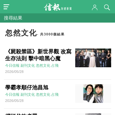
搜尋結果
忽然文化
- 共3000個結果
《屍殺禁區》新世界觀 改寫
生存法則 擊中暗黑心魔
今日信報
副刊文化
忽然文化
占飛
2026/05/28
學霸孝順仔池昌旭
今日信報
副刊文化
忽然文化
占飛
2026/05/28