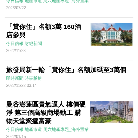
今日信報
地產市道
周六地產專題_海外置業
2023/07/22
「賞你住」名額3萬 160酒
店參與
今日信報
財經新聞
2022/11/23
旅發局新一輪「賞你住」名額加碼至3萬個
即時新聞
時事脈搏
2022/11/22 03:14
曼谷澎蓬區貴氣逼人 樓價硬
淨 第三個高級商場動工 購
物天堂聚攏富豪
今日信報
地產市道
周六地產專題_海外置業
2022/01/15