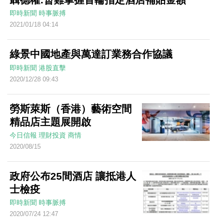
即時新聞
時事脈搏
2021/01/18 04:14
綠景中國地產與萬達訂業務合作協議
即時新聞
港股直擊
2020/12/28 09:43
勞斯萊斯（香港）藝術空間
精品店主題展開啟
今日信報
理財投資
商情
2020/08/15
政府公布25間酒店 讓抵港人
士檢疫
即時新聞
時事脈搏
2020/07/24 12:47