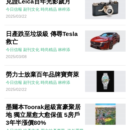
見證Leica百年光影歲月
今日信報
副刊文化
時尚精品
林梓添
2025/03/22
日產跌至垃圾級 傳尋Tesla
救亡
今日信報
副刊文化
時尚精品
林梓添
2025/03/08
勞力士放棄百年品牌寶齊萊
今日信報
副刊文化
時尚精品
林梓添
2025/02/22
墨爾本Toorak超級富豪聚居
地 獨立屋愈大愈保值 5房戶
3年半漲價80%