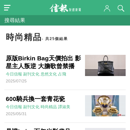
搜尋結果
時尚精品
- 共25個結果
原版Birkin Bag天價拍出 影
星主人叛逆 大膽歌曾禁播
今日信報
副刊文化
忽然文化
占飛
2025/07/25
600騎兵換一套青花瓷
今日信報
副刊文化
時尚精品
譚淑美
2025/05/31