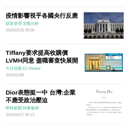
疫情影響視乎各國央行反應
財富管理
宏觀分析
2020/03/26 05:00
Tiffany要求提高收購價
LVMH同意 盡職審查快展開
今日信報
EJ Global
2019/11/08
Dior表態挺一中 台灣:企業
不應受政治壓迫
即時新聞
時事脈搏
2019/10/17 05:13