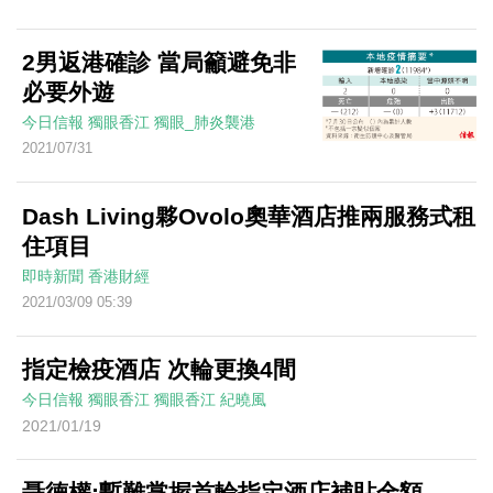
2男返港確診 當局籲避免非
必要外遊
今日信報
獨眼香江
獨眼_肺炎襲港
2021/07/31
Dash Living夥Ovolo奧華酒店推兩服務式租
住項目
即時新聞
香港財經
2021/03/09 05:39
指定檢疫酒店 次輪更換4間
今日信報
獨眼香江
獨眼香江
紀曉風
2021/01/19
聶德權:暫難掌握首輪指定酒店補貼金額