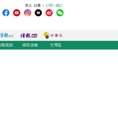
登入
註冊
|
訂閱 / 續訂
信報視頻
移民攻略
大灣區