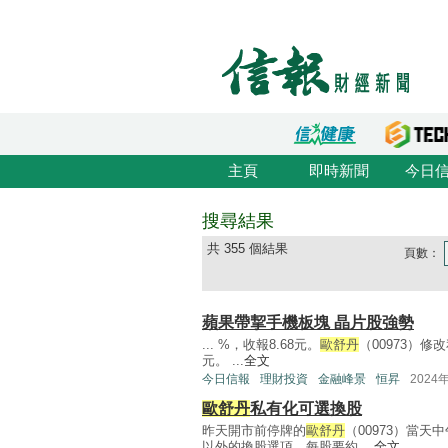
主頁
即時新聞
今日
搜尋結果
共 355 個結果
頁數：
蘋果帶挈手機板塊 晶片股強勢
... %，收報8.68元。
歐舒丹
（00973）修
元。 ...
全文
今日信報
理財投資
金融峰景
恒昇
2024
歐舒丹
私有化可選換股
昨天開市前停牌的
歐舒丹
（00973）當
以外的換股選項，每股要約 ...
全文