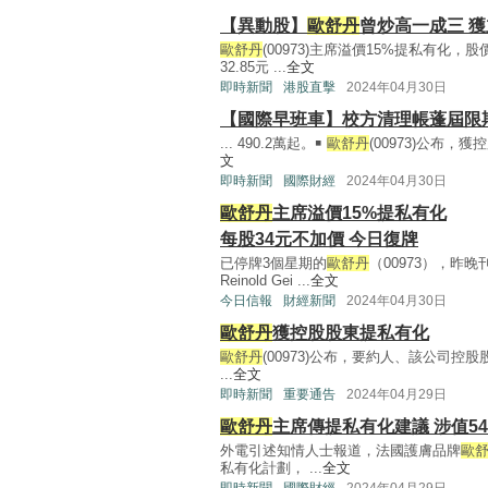
【異動股】
歐舒丹
曾炒高一成三 
歐舒丹
(00973)主席溢價15%提私有化，
32.85元 ...
全文
即時新聞
港股直擊
2024年04月30日
【國際早班車】校方清理帳蓬屆限
... 490.2萬起。￭
歐舒丹
(00973)公布，
文
即時新聞
國際財經
2024年04月30日
歐舒丹
主席溢價15%提私有化
每股34元不加價 今日復牌
已停牌3個星期的
歐舒丹
（00973），昨
Reinold Gei ...
全文
今日信報
財經新聞
2024年04月30日
歐舒丹
獲控股股東提私有化
歐舒丹
(00973)公布，要約人、該公司控股股東L
...
全文
即時新聞
重要通告
2024年04月29日
歐舒丹
主席傳提私有化建議 涉值54
外電引述知情人士報道，法國護膚品牌
歐
私有化計劃， ...
全文