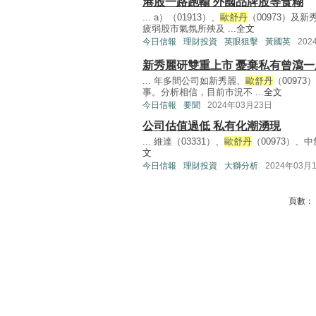
港股一路跑輸 外國品牌股等食糊
... a）（01913）、
歐舒丹
（00973）及
疲弱股市氣氛所殃及 ...
全文
今日信報
理財投資
英眼狙擊
黃國英
202
新秀麗研雙重上市 憂棄私有曾瀉一
... 年多間公司如新秀麗、
歐舒丹
（0097
事。分析相信，目前市況不 ...
全文
今日信報
要聞
2024年03月23日
公司估值過低 私有化潮湧現
... 維達（03331）、
歐舒丹
（00973）、中
文
今日信報
理財投資
大獅分析
2024年03月
頁數：