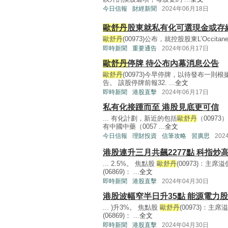
今日信報
財經新聞
2024年06月18日
歐舒丹
股東就私有化可選現金或存
歐舒丹
(00973)公布，就控股股東L’Occita
即時新聞
重要通告
2024年06月17日
歐舒丹
停牌 待公布內幕消息公告
歐舒丹
(00973)今早停牌，以待發布一
告。 該股停牌前報32. ...
全文
即時新聞
港股直擊
2024年06月17日
私有化接踵而至 港股見底更可信
... 有化計劃，新近的包括
歐舒丹
（0097
有中國中藥（0057 ...
全文
今日信報
理財投資
信筆攻略
習廣思
202
港股連升三月共飆2277點 科指炒高
... 2.5%。 焦點股
歐舒丹
(00973)：主
(06869)： ...
全文
即時新聞
港股直擊
2024年04月30日
港股波幅窄半日升35點 能源電力
... )升3%。 焦點股
歐舒丹
(00973)：主
(06869)： ...
全文
即時新聞
港股直擊
2024年04月30日