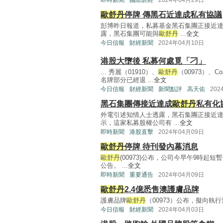
即時新聞
國際財經
2024年04月29日
歐舒丹
停牌 傳黑石近達成私有協議
彭博昨日報道，私募基金黑石集團正接近
露，黑石集團可能與
歐舒丹
...
全文
今日信報
財經新聞
2024年04月10日
港股大墮後 私募何處覓「刁」
... 秀麗（01910）、
歐舒丹
（00973）、
名牌部分已經退 ...
全文
今日信報
財經新聞
新聞點評
高天佑
202
黑石集團傳接近達成
歐舒丹
私有化
外電引述知情人士透露，黑石集團正接近
示，這家私募股權公司有 ...
全文
即時新聞
港股直擊
2024年04月09日
歐舒丹
停牌 待刊發內幕消息
歐舒丹
(00973)公布，公司今早午9時
公告。 ...
全文
即時新聞
重要通告
2024年04月09日
歐舒丹
2.4億悉售澳護膚品牌
護膚品牌
歐舒丹
（00973）公布，擬向執行董事
今日信報
財經新聞
2024年04月03日