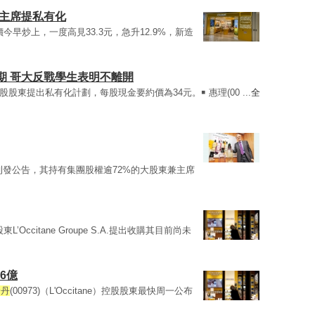
獲主席提私有化
股價今早炒上，一度高見33.3元，急升12.9%，新造
期 哥大反戰學生表明不離開
獲控股股東提出私有化計劃，每股現金要約價為34元。￭ 惠理(00 ...
全
晚刊發公告，其持有集團股權逾72%的大股東兼主席
’Occitane Groupe S.A.提出收購其目前尚未
6億
舒丹
(00973)（L'Occitane）控股股東最快周一公布