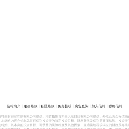
|
|
|
|
|
|
信報簡介
服務條款
私隱條款
免責聲明
廣告查詢
加入信報
聯絡信報
資料由財經智珠網有限公司提供。期貨指數資料由天滙財經有限公司提供。外滙及黃金報價由
，本網站內容亦並非就任何個別投資者的特定投資目標、財務狀況及個別需要而編製。投資者
的特點、其本身的投資目標、可承受的風險程度及其他因素，並適當地尋求獨立的財務及專業