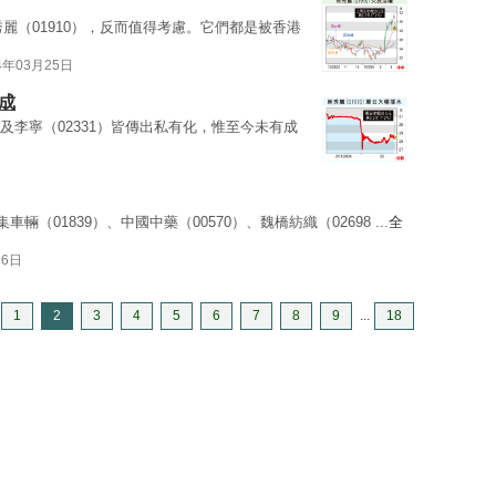
新秀麗（01910），反而值得考慮。它們都是被香港
4年03月25日
成
3）及李寧（02331）皆傳出私有化，惟至今未有成
集車輛（01839）、中國中藥（00570）、魏橋紡織（02698 ...
全
16日
1
2
3
4
5
6
7
8
9
...
18