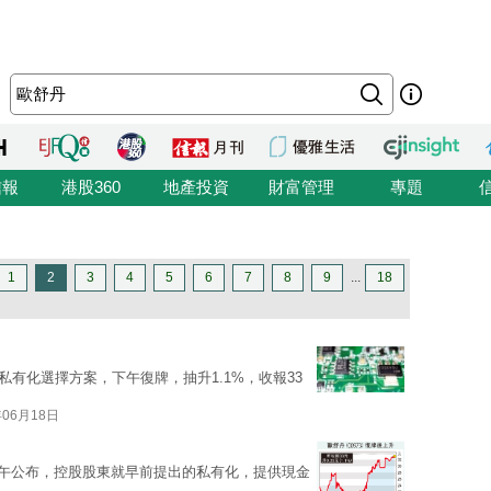
信報
港股360
地產投資
財富管理
專題
1
2
3
4
5
6
7
8
9
...
18
改私有化選擇方案，下午復牌，抽升1.1%，收報33
年06月18日
天中午公布，控股股東就早前提出的私有化，提供現金