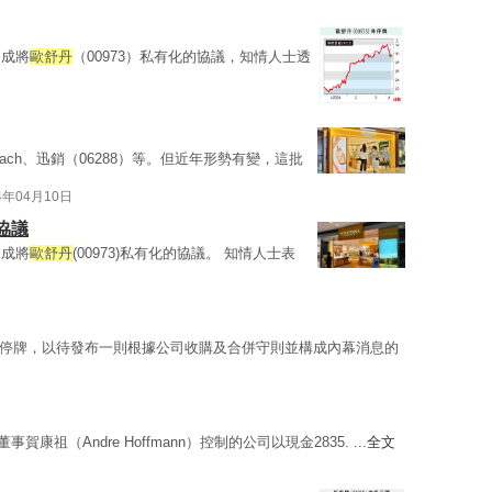
達成將
歐舒丹
（00973）私有化的協議，知情人士透
Coach、迅銷（06288）等。但近年形勢有變，這批
4年04月10日
協議
達成將
歐舒丹
(00973)私有化的協議。 知情人士表
起短暫停牌，以待發布一則根據公司收購及合併守則並構成內幕消息的
賀康祖（Andre Hoffmann）控制的公司以現金2835. ...
全文