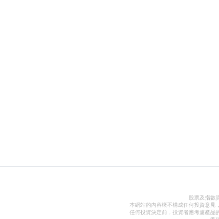
股票及指數
本網站的內容概不構成任何投資意見
任何投資決定前，投資者應考慮產品