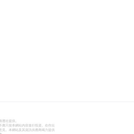
路透社提供。
不應只按本網站內容進行投資。在作出
意見。本網站及其資訊供應商竭力提供