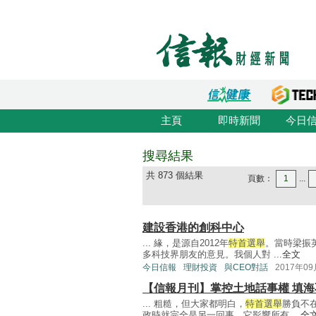
主頁
即時新聞
今日
搜尋結果
共 873 個結果
頁數：
1
...
建設香港的創科中心
... 緣，是源自2012年
特首選舉
。當時梁振
多科技界朋友的意見。我個人對 ...
全文
今日信報
理財投資
與CEO對話
2017年0
【信報月刊】掌控土地話事權 填
... 粗糙，但大家都明白，
特首選舉
勝負不
政時就完全是另一回事，它影響所有 ...
全