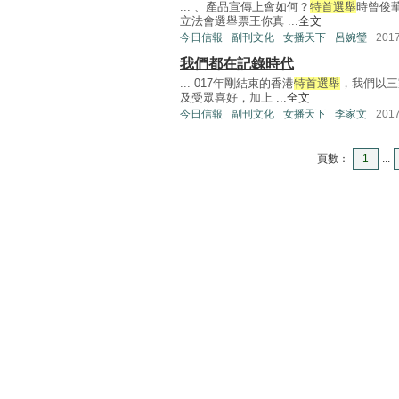
... 、產品宣傳上會如何？
特首選舉
時曾俊
立法會選舉票王你真 ...
全文
今日信報
副刊文化
女播天下
呂婉瑩
201
我們都在記錄時代
... 017年剛結束的香港
特首選舉
，我們以三
及受眾喜好，加上 ...
全文
今日信報
副刊文化
女播天下
李家文
201
頁數：
1
...