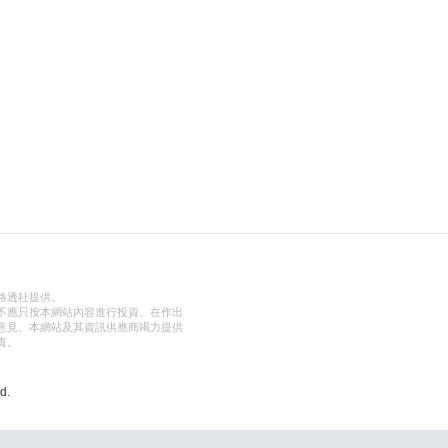
路透社提供。
不應只按本網站內容進行投資。在作出
意見。本網站及其資訊供應商竭力提供
責。
d.