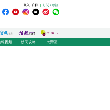
登入
註冊
|
訂閱 / 續訂
信報視頻
移民攻略
大灣區