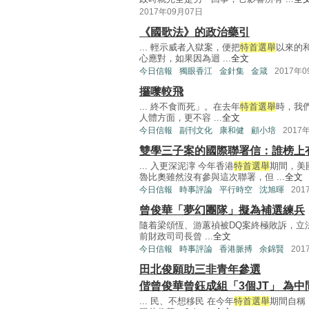
2017年09月07日
《國歌法》的政治藥引
... 輕示威者入獄案，便把
特首選舉
以來的
心應對，如果因為迴 ...
全文
今日信報
獨眼香江
金針集
金箴
2017年
攞嚟較飛
... 終不食而死」。在去年
特首選舉
時，我
人體方面，更不容 ...
全文
今日信報
副刊文化
康和健
顧小培
2017
雙學三子案的國際聯署信：誰榜上
... 入更深泥濘 今年香港
特首選舉
期間，美
魯比奧雖然沒有參與這次聯署，但 ...
全文
今日信報
時事評論
平行時空
沈旭暉
201
曾俊華「夢幻團隊」擬為補選練兵
隨着梁頌恆、游蕙禎被DQ案終極敗訴，立
前財政司司長曾 ...
全文
今日信報
時事評論
香港脈搏
余錦賢
201
田北俊願助三非青年參選
偕曾俊華曾鈺成組「3個JT」 為
... 民、不想移民 在今年
特首選舉
期間自稱「