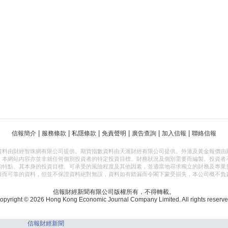
|
|
|
|
|
|
信報簡介
服務條款
私隱條款
免責聲明
廣告查詢
加入信報
聯絡信報
資料由財經智珠網有限公司提供。期貨指數資料由天滙財經有限公司提供。外滙及黃金報價由
，本網站內容亦並非就任何個別投資者的特定投資目標、財務狀況及個別需要而編製。投資者
的特點、其本身的投資目標、可承受的風險程度及其他因素，並適當地尋求獨立的財務及專業
確而可靠的資料，但並不保證資料絕對無誤，資料如有錯漏而令閣下蒙受損失，本公司概不負
信報財經新聞有限公司版權所有，不得轉載。
opyright © 2026 Hong Kong Economic Journal Company Limited. All rights reserve
信報財經新聞