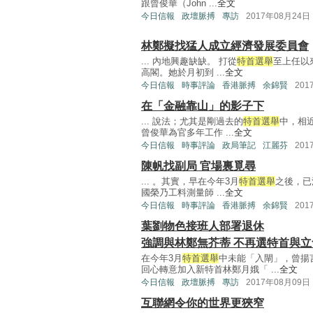
跟曾俊華（John ...
全文
今日信報
政壇脈搏
專訪
2017年08月24日
林鄭擬找猛人成立經濟發展委員會
... 內地興趣缺缺。 打從
特首選舉
至上任以
高閣。她於月初到 ...
全文
今日信報
時事評論
香港脈搏
余錦賢
201
在「金融靠山」的影子下
... 說法；尤其是剛過去的
特首選舉
中，相
曾俊華為官多年工作 ...
全文
今日信報
時事評論
政局筆記
江麗芬
201
陳帆找副局 官場裏覓尋
... 。其實，早在今年3月
特首選舉
之後，已
國榮乃工料測量師 ...
全文
今日信報
時事評論
香港脈搏
余錦賢
201
葉劉物色接班人部署退休
強調與林鄭無芥蒂 不再選特首與立
在今年3月
特首選舉
中未能「入閘」，曾揚
回心轉意加入新特首林鄭月娥「 ...
全文
今日信報
政壇脈搏
專訪
2017年08月09日
互聯網令你的世界更狹窄