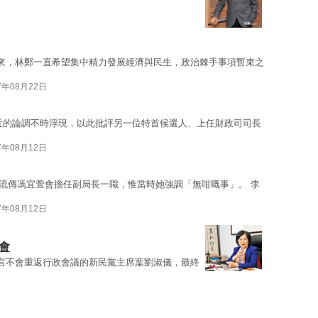
來，林鄭一直希望集中精力發展經濟與民生，政治棘手事項暫束之
7年08月22日
近的論調不時浮現，以此批評另一位特首候選人、上任財政司司長
7年08月12日
流傳馮宜萱會擔任副局長一職，惟當時她強調「無咁嘅事」。 李
7年08月12日
會
言不會重返行政會議的新民黨主席葉劉淑儀，最終