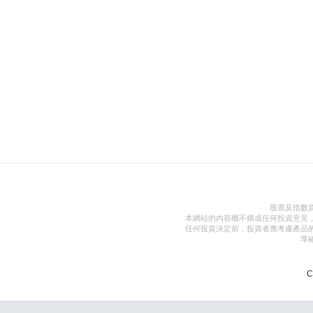
股票及指數
本網站的內容概不構成任何投資意見
任何投資決定前，投資者應考慮產品
準
C