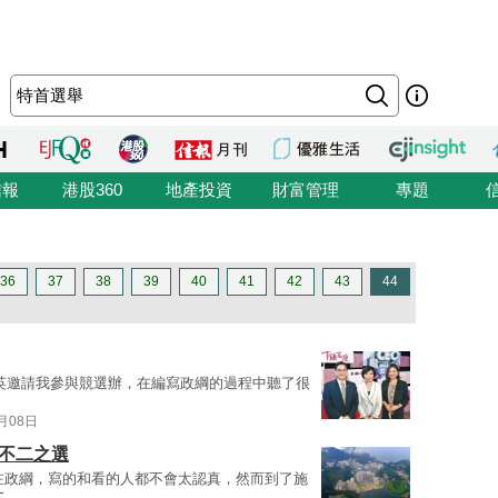
信報
港股360
地產投資
財富管理
專題
36
37
38
39
40
41
42
43
44
英邀請我參與競選辦，在編寫政綱的過程中聽了很
9月08日
海不二之選
在政綱，寫的和看的人都不會太認真，然而到了施
文