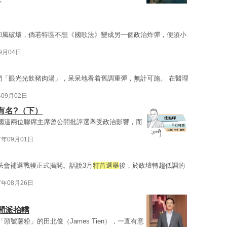
和風破壞，倘若特區不想《國歌法》變成另一個政治炸彈，便須小
09月04日
們「眼光光飲豬肉湯」，呆呆地看着舊調重彈，無計可施。 在醫理
年09月02日
有名?（下）
國這兩位聯席主席曾公開批評選舉受政治影響，而
7年09月01日
法會補選戰幔正式揭開。話說3月
特首選舉
後，於政壇轉趨低調的
7年08月26日
中間派抬轎
頭號薯粉」的田北俊（James Tien），一直有意