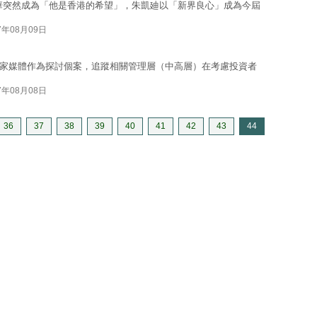
華突然成為「他是香港的希望」，朱凱廸以「新界良心」成為今屆
7年08月09日
家媒體作為探討個案，追蹤相關管理層（中高層）在考慮投資者
7年08月08日
36
37
38
39
40
41
42
43
44