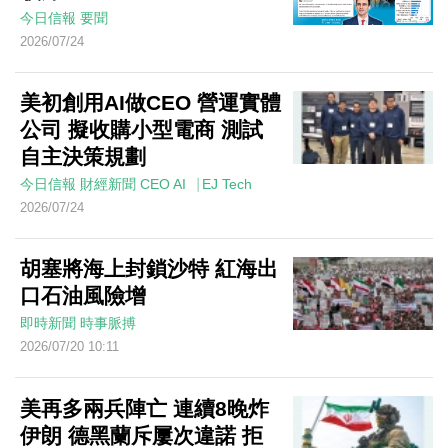
今日信報
要聞
2026/07/24
美初創用AI做CEO 營運實體
公司 擬收購小型電商 測試
自主決策規劃
今日信報
財經新聞
CEO AI⎹ EJ Tech
2026/07/24
胡塞將海上封鎖沙特 紅海出
口石油風險增
即時新聞
時事脈搏
2026/07/20 10:11
美再多兩兵陣亡 連續8晚炸
伊朗 德黑蘭斥屢次違諾 拒