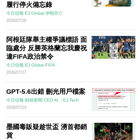
履行停火備忘錄
今日信報
EJ Global
伊朗存亡
2026/07/20
阿根廷隊舉主權爭議標語 面
臨處分 反勝英格蘭忘我慶祝
違FIFA政治禁令
今日信報
EJ Global
FIFA
2026/07/17
GPT-5.6出錯 刪光用戶檔案
今日信報
財經新聞
CEO AI⎹ EJ Tech
2026/07/14
墨國毒販疑趁世盃 湧首都銷
貨