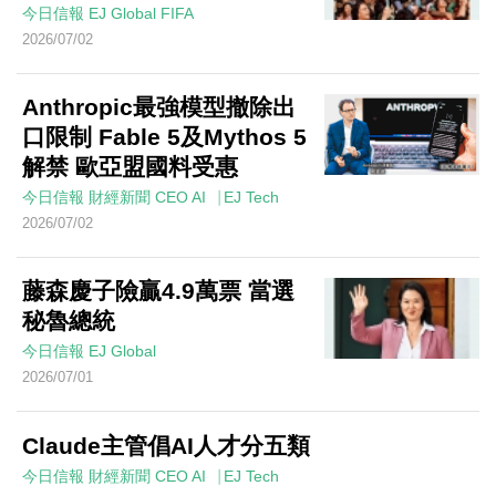
今日信報
EJ Global
FIFA
2026/07/02
Anthropic最強模型撤除出
口限制 Fable 5及Mythos 5
解禁 歐亞盟國料受惠
今日信報
財經新聞
CEO AI⎹ EJ Tech
2026/07/02
藤森慶子險贏4.9萬票 當選
秘魯總統
今日信報
EJ Global
2026/07/01
Claude主管倡AI人才分五類
今日信報
財經新聞
CEO AI⎹ EJ Tech