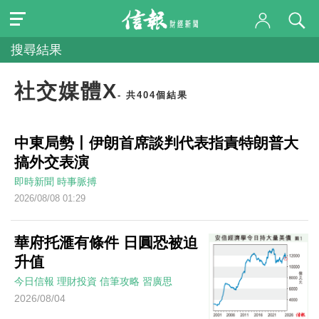
搜尋結果
社交媒體X
- 共404個結果
中東局勢丨伊朗首席談判代表指責特朗普大
搞外交表演
即時新聞
時事脈搏
2026/08/08 01:29
華府托滙有條件 日圓恐被迫
升值
今日信報
理財投資
信筆攻略
習廣思
2026/08/04