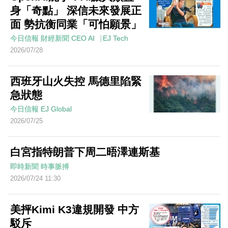
身「奇點」 深信未來發展正
面 勢抗衡同業「可怕願景」
今日信報
財經新聞
CEO AI⎹ EJ Tech
2026/07/28
西班牙山火失控 馬德里陷緊
急狀態
今日信報
EJ Global
2026/07/25
白宮指特朗普下周二晤澤連斯基
即時新聞
時事脈搏
2026/07/24 11:30
美抨Kimi K3違規開發 中方
駁斥