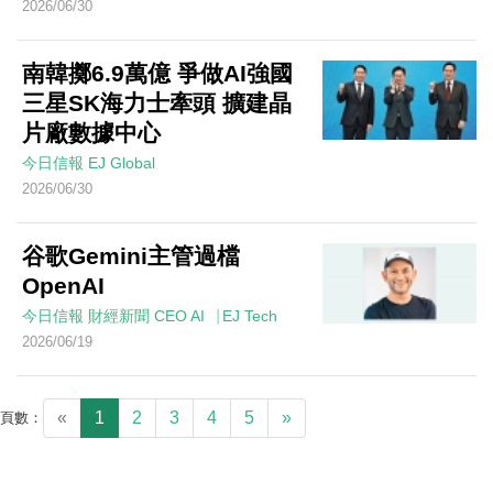
2026/06/30
南韓擲6.9萬億 爭做AI強國
三星SK海力士牽頭 擴建晶
片廠數據中心
今日信報
EJ Global
2026/06/30
谷歌Gemini主管過檔
OpenAI
今日信報
財經新聞
CEO AI⎹ EJ Tech
2026/06/19
«
1
2
3
4
5
»
頁數：