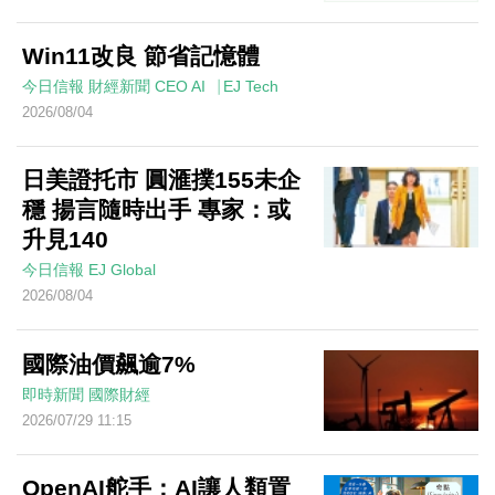
Win11改良 節省記憶體
今日信報
財經新聞
CEO AI⎹ EJ Tech
2026/08/04
日美證托市 圓滙撲155未企
穩 揚言隨時出手 專家：或
升見140
今日信報
EJ Global
2026/08/04
國際油價飆逾7%
即時新聞
國際財經
2026/07/29 11:15
OpenAI舵手：AI讓人類置